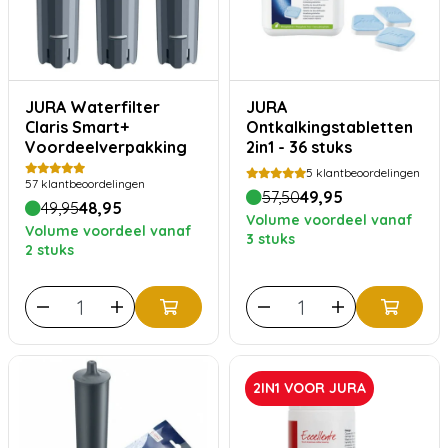
JURA Waterfilter
JURA
Claris Smart+
Ontkalkingstabletten
Voordeelverpakking
2in1 - 36 stuks
5
klantbeoordelingen
57
klantbeoordelingen
57,50
49,95
49,95
48,95
Volume voordeel vanaf
Volume voordeel vanaf
3 stuks
2 stuks
2IN1 VOOR JURA