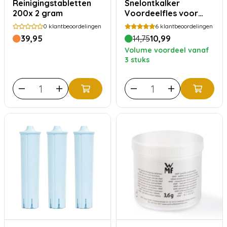
Reinigingstabletten
Snelontkalker
200x 2 gram
Voordeelfles voor
Siemens Bosch
0
klantbeoordelingen
6
klantbeoordelingen
39,95
14,75
10,99
Volume voordeel vanaf
3 stuks