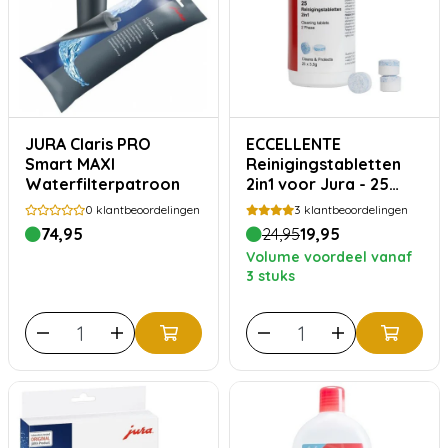
JURA Claris PRO
ECCELLENTE
Smart MAXI
Reinigingstabletten
Waterfilterpatroon
2in1 voor Jura - 25
stuks
0
klantbeoordelingen
3
klantbeoordelingen
74,95
24,95
19,95
Volume voordeel vanaf
3 stuks