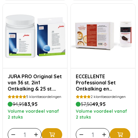
JURA PRO Original Set
ECCELLENTE
van 36 st. 2in1
Professional Set
Ontkalking & 25 st.
Ontkalking en
3in1 Reiniging
Reiniging voor JURA
5
klantbeoordelingen
2
klantbeoordelingen
94,95
83,95
57,50
49,95
Volume voordeel vanaf
Volume voordeel vanaf
2 stuks
2 stuks