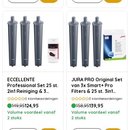
ECCELLENTE
JURA PRO Original Set
Professional Set 25 st.
van 3x Smart+ Pro
2in1 Reiniging & 3
Filters & 25 st. 3in1
JURA PRO Smart+
Reiniging
0
klantbeoordelingen
0
klantbeoordelingen
filters
149,95
124,95
158,95
139,95
Volume voordeel vanaf
Volume voordeel vanaf
2 stuks
2 stuks