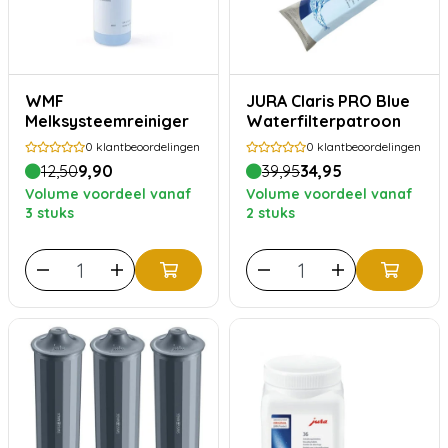
WMF
JURA Claris PRO Blue
Melksysteemreiniger
Waterfilterpatroon
0
klantbeoordelingen
0
klantbeoordelingen
12,50
9,90
39,95
34,95
Volume voordeel vanaf
Volume voordeel vanaf
3 stuks
2 stuks