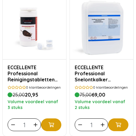
ECCELLENTE
ECCELLENTE
Professional
Professional
Reinigingstabletten
Snelontkalker
25 x 3,4 gram
Jerrycan 10 liter -
0
klantbeoordelingen
0
klantbeoordelingen
Highly Concentrated,
25,00
20,95
75,00
69,00
100x ontkalken
Volume voordeel vanaf
Volume voordeel vanaf
3 stuks
2 stuks