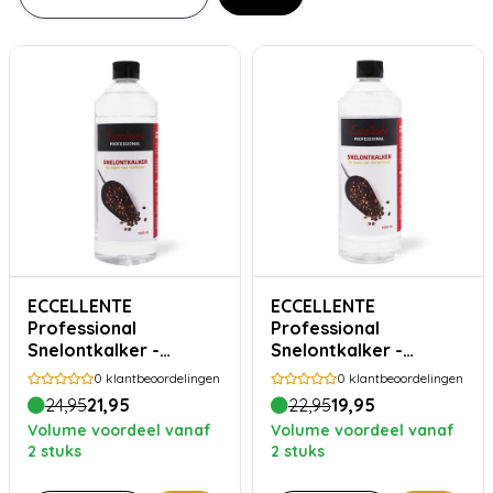
ECCELLENTE
ECCELLENTE
Professional
Professional
Snelontkalker -
Snelontkalker -
melkzuur 1000ml
citroenzuur 1000ml
0
klantbeoordelingen
0
klantbeoordelingen
24,95
21,95
22,95
19,95
Volume voordeel vanaf
Volume voordeel vanaf
2 stuks
2 stuks