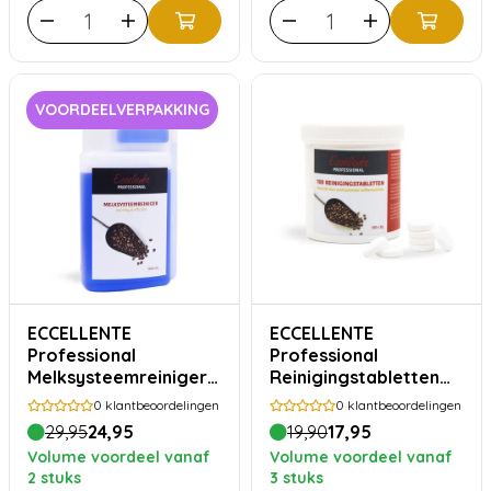
VOORDEELVERPAKKING
ECCELLENTE
ECCELLENTE
Professional
Professional
Melksysteemreiniger -
Reinigingstabletten
1000ml
100x 2gram
0
klantbeoordelingen
0
klantbeoordelingen
29,95
24,95
19,90
17,95
Volume voordeel vanaf
Volume voordeel vanaf
2 stuks
3 stuks