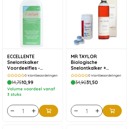
ECCELLENTE
MR TAYLOR
Snelontkalker
Biologische
Voordeelfles -
Snelontkalker +
Melkzuur
ECCELLENTE 2in1
0
klantbeoordelingen
0
klantbeoordelingen
Reinigingstabletten
14,75
10,99
34,90
31,50
voor Jura
Volume voordeel vanaf
3 stuks