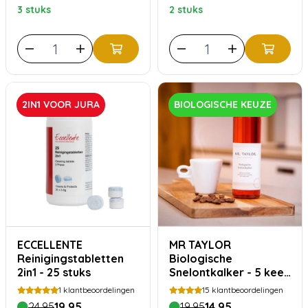
3 stuks
2 stuks
2IN1 VOOR JURA
BIOLOGISCHE KEUZE
ECCELLENTE
MR TAYLOR
Reinigingstabletten
Biologische
2in1 - 25 stuks
Snelontkalker - 5 keer
ontkalken
1
klantbeoordelingen
15
klantbeoordelingen
24,95
19,95
19,95
14,95