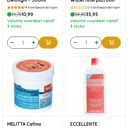
Delonghi - 500ml
Waterfilterpatroon
14
klantbeoordelingen
0
klantbeoordelingen
14,75
10,99
39,95
35,95
Volume voordeel vanaf
Volume voordeel vanaf
3 stuks
3 stuks
MELITTA Cafina
ECCELLENTE