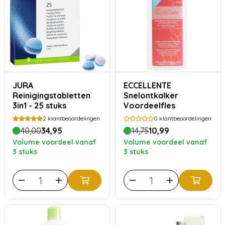
JURA
ECCELLENTE
Reinigingstabletten
Snelontkalker
3in1 - 25 stuks
Voordeelfles
2
klantbeoordelingen
0
klantbeoordelingen
40,00
34,95
14,75
10,99
Volume voordeel vanaf
Volume voordeel vanaf
3 stuks
3 stuks