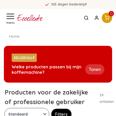
365 dagen bedenktijd!
0
menu
Home
KEUZEHULP
Welke producten passen bij mijn
Tonen
koffiemachine?
Producten voor de zakelijke
39
of professionele gebruiker
artikelen
Filters