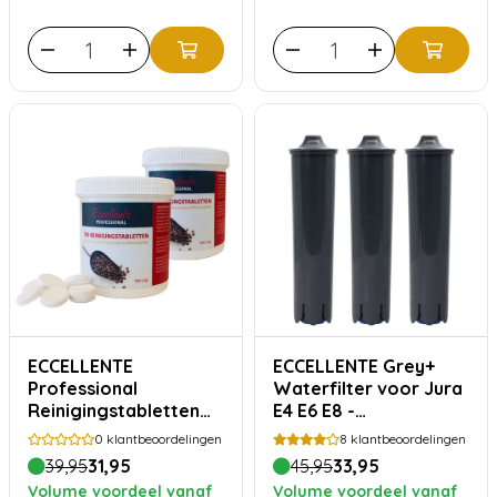
ECCELLENTE
ECCELLENTE Grey+
Professional
Waterfilter voor Jura
Reinigingstabletten
E4 E6 E8 -
voor Melitta Cafina
Voordeelverpakking
0
klantbeoordelingen
8
klantbeoordelingen
200x 2gram
39,95
31,95
45,95
33,95
Volume voordeel vanaf
Volume voordeel vanaf