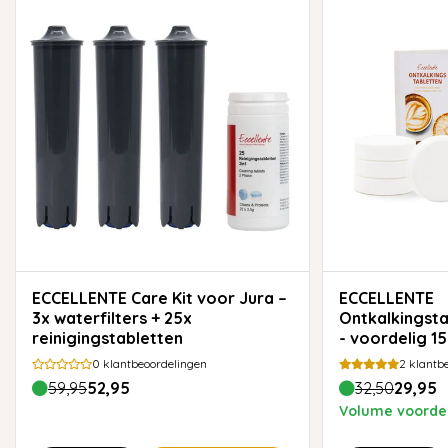
ECCELLENTE Care Kit voor Jura –
ECCELLENTE
3x waterfilters + 25x
Ontkalkingst
reinigingstabletten
- voordelig 1
0
klantbeoordelingen
2
klantbe
59,95
52,95
32,50
29,95
Volume voordee