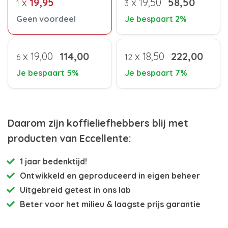
x
19,95
x
19,50
58,50
1
3
Geen voordeel
Je bespaart 2%
x
19,00
114,00
x
18,50
222,00
6
12
Je bespaart 5%
Je bespaart 7%
Daarom zijn koffieliefhebbers blij met
producten van Eccellente:
1 jaar bedenktijd!
Ontwikkeld en
geproduceerd in eigen beheer
Uitgebreid getest
in ons lab
Beter voor het milieu
& laagste prijs garantie