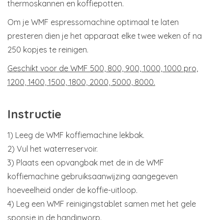
thermoskannen en koffiepotten.
Om je WMF espressomachine optimaal te laten
presteren dien je het apparaat elke twee weken of na
250 kopjes te reinigen.
Geschikt voor de WMF 500, 800, 900, 1000, 1000 pro,
1200, 1400, 1500, 1800, 2000, 5000, 8000.
Instructie
1) Leeg de WMF koffiemachine lekbak.
2) Vul het waterreservoir.
3) Plaats een opvangbak met de in de WMF
koffiemachine gebruiksaanwijzing aangegeven
hoeveelheid onder de koffie-uitloop.
4) Leg een WMF reinigingstablet samen met het gele
sponsje in de handinworp.