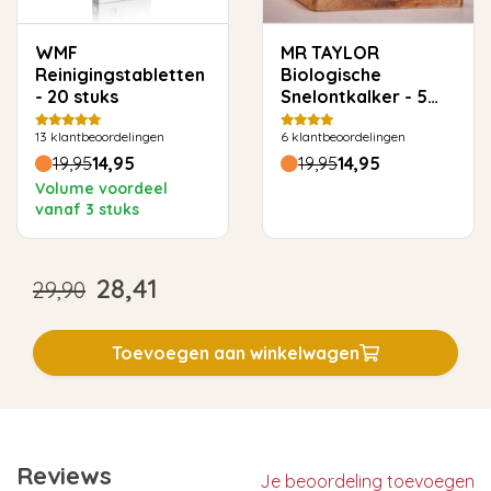
WMF
MR TAYLOR
Reinigingstabletten
Biologische
- 20 stuks
Snelontkalker - 5
keer ontkalken
13
klantbeoordelingen
6
klantbeoordelingen
19,95
14,95
19,95
14,95
Volume voordeel
vanaf 3 stuks
28,41
29,90
Toevoegen aan winkelwagen
Reviews
Je beoordeling toevoegen