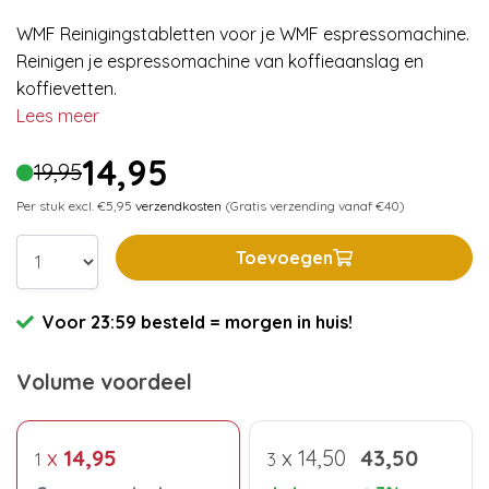
WMF Reinigingstabletten voor je WMF espressomachine.
Reinigen je espressomachine van koffieaanslag en
koffievetten.
Lees meer
14,95
19,95
Per stuk excl. €5,95
verzendkosten
(Gratis verzending vanaf €40)
Toevoegen
Voor 23:59 besteld = morgen in huis!
Volume voordeel
x
14,95
x
14,50
43,50
1
3