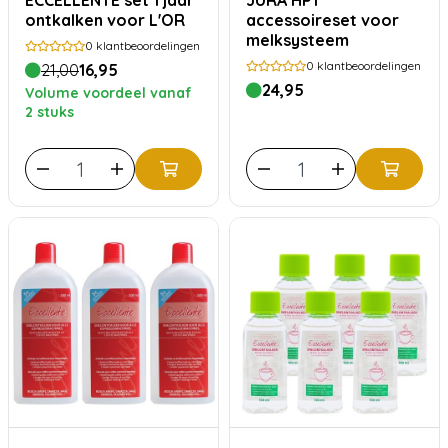
ECCELLENTE set 1 jaar
JURA HP1
ontkalken voor L'OR
accessoireset voor
melksysteem
0
klantbeoordelingen
0
klantbeoordelingen
21,00
16,95
24,95
Volume voordeel vanaf
2 stuks