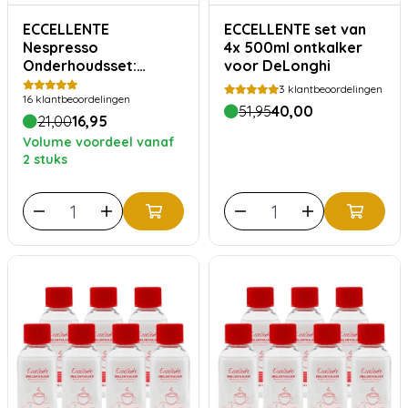
ECCELLENTE
ECCELLENTE set van
Nespresso
4x 500ml ontkalker
Onderhoudsset:
voor DeLonghi
Jaarvoorraad
3
klantbeoordelingen
16
klantbeoordelingen
Ontkalker
51,95
40,00
21,00
16,95
Volume voordeel vanaf
2 stuks