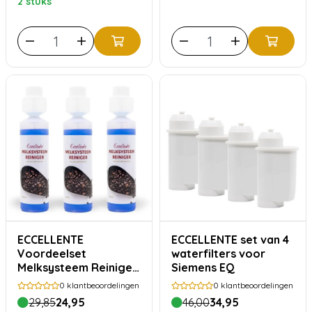
2 stuks
ECCELLENTE
ECCELLENTE set van 4
Voordeelset
waterfilters voor
Melksysteem Reiniger
Siemens EQ
voor Jura
0
klantbeoordelingen
0
klantbeoordelingen
29,85
24,95
46,00
34,95