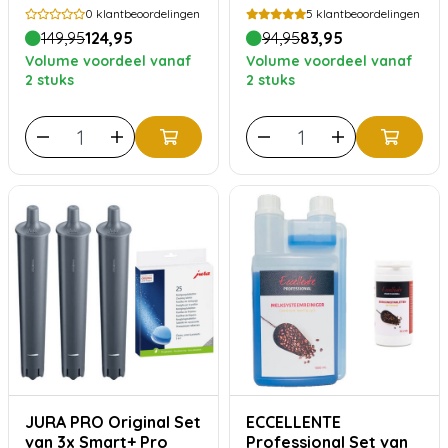
JURA PRO Smart+
3in1 Reiniging
0
klantbeoordelingen
5
klantbeoordelingen
filters
149,95
124,95
94,95
83,95
Volume voordeel vanaf
Volume voordeel vanaf
2 stuks
2 stuks
JURA PRO Original Set
ECCELLENTE
van 3x Smart+ Pro
Professional Set van