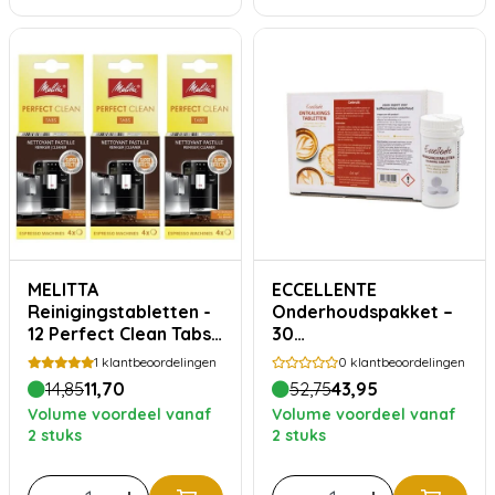
MELITTA
ECCELLENTE
Reinigingstabletten -
Onderhoudspakket –
12 Perfect Clean Tabs -
30
voor 1 jaar reinigen
ontkalkingstabletten
1
klantbeoordelingen
0
klantbeoordelingen
+ 30
14,85
11,70
52,75
43,95
reinigingstabletten
Volume voordeel vanaf
Volume voordeel vanaf
voor koffiemachines
2 stuks
2 stuks