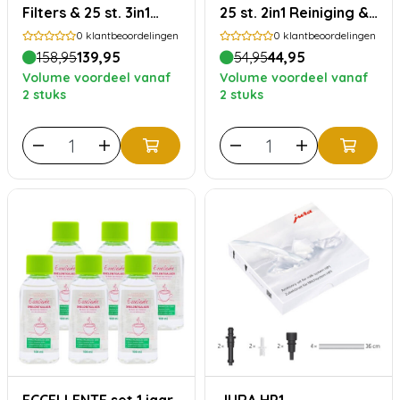
Filters & 25 st. 3in1
25 st. 2in1 Reiniging &
Reiniging
1L Melkreiniger
0
klantbeoordelingen
0
klantbeoordelingen
158,95
139,95
54,95
44,95
Volume voordeel vanaf
Volume voordeel vanaf
2 stuks
2 stuks