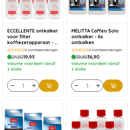
ECCELLENTE ontkalker
MELITTA Caffeo Solo
voor filter
ontkalker - 6x
koffiezetapparaat - 7
ontkalken
stuks
0
klantbeoordelingen
0
klantbeoordelingen
24,50
19,95
39,95
36,90
Volume voordeel vanaf
Volume voordeel vanaf
2 stuks
2 stuks