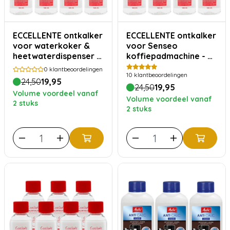
ECCELLENTE ontkalker
ECCELLENTE ontkalker
voor waterkoker &
voor Senseo
heetwaterdispenser -
koffiepadmachine - 7
7 stuks
stuks
0
klantbeoordelingen
10
klantbeoordelingen
24,50
19,95
24,50
19,95
Volume voordeel vanaf
Volume voordeel vanaf
2 stuks
2 stuks