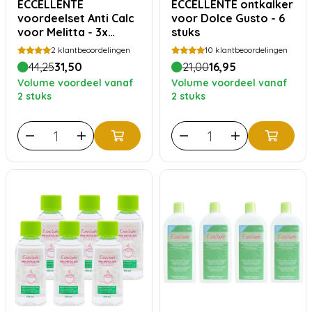
ECCELLENTE
ECCELLENTE ontkalker
voordeelset Anti Calc
voor Dolce Gusto - 6
voor Melitta - 3x
stuks
500ml
2
klantbeoordelingen
10
klantbeoordelingen
44,25
31,50
21,00
16,95
Volume voordeel vanaf
Volume voordeel vanaf
2 stuks
2 stuks