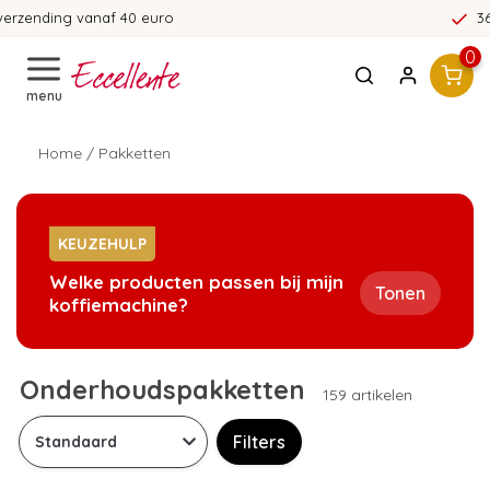
365 dagen bedenktijd!
0
menu
Home
/
Pakketten
KEUZEHULP
Welke producten passen bij mijn
Tonen
koffiemachine?
Onderhoudspakketten
159 artikelen
Filters