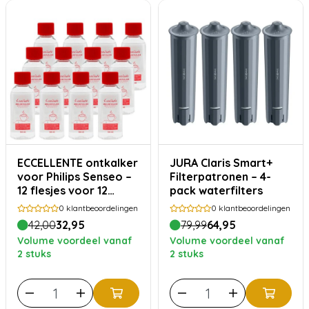
ECCELLENTE ontkalker
JURA Claris Smart+
voor Philips Senseo –
Filterpatronen – 4-
12 flesjes voor 12
pack waterfilters
ontkalkingsbeurten
0
klantbeoordelingen
0
klantbeoordelingen
42,00
32,95
79,99
64,95
Volume voordeel vanaf
Volume voordeel vanaf
2 stuks
2 stuks