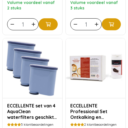
Volume voordeel vanaf
Volume voordeel vanaf
2 stuks
3 stuks
ECCELLENTE set van 4
ECCELLENTE
AquaClean
Professional Set
waterfilters geschikt
Ontkalking en
voor Philips Saeco
Reiniging voor JURA
5
klantbeoordelingen
2
klantbeoordelingen