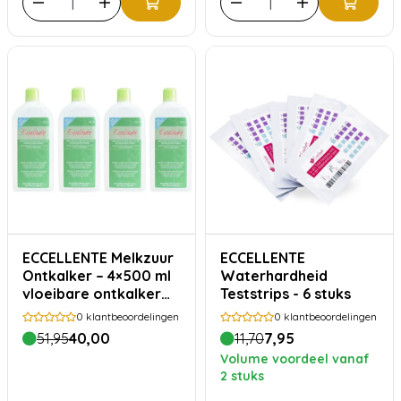
ECCELLENTE Melkzuur
ECCELLENTE
Ontkalker – 4×500 ml
Waterhardheid
vloeibare ontkalker
Teststrips - 6 stuks
voor koffiemachines
0
klantbeoordelingen
0
klantbeoordelingen
(20 beurten)
51,95
40,00
11,70
7,95
Volume voordeel vanaf
2 stuks