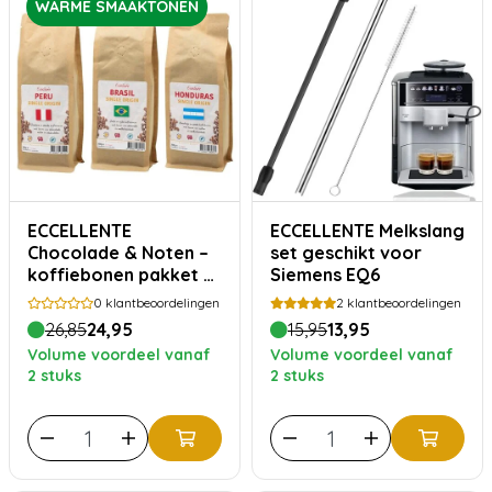
WARME SMAAKTONEN
ECCELLENTE
ECCELLENTE Melkslang
Chocolade & Noten –
set geschikt voor
koffiebonen pakket –
Siemens EQ6
750 gram
0
klantbeoordelingen
2
klantbeoordelingen
26,85
24,95
15,95
13,95
Volume voordeel vanaf
Volume voordeel vanaf
2 stuks
2 stuks