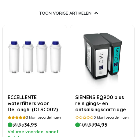
TOON VORIGE ARTIKELEN
ECCELLENTE
SIEMENS EQ900 plus
waterfilters voor
reinigings- en
DeLonghi (DLSC002) –
ontkalkingscartridge -
4 stuks
TZ800Z3
3
klantbeoordelingen
0
klantbeoordelingen
39,95
34,95
109,99
94,95
Volume voordeel vanaf