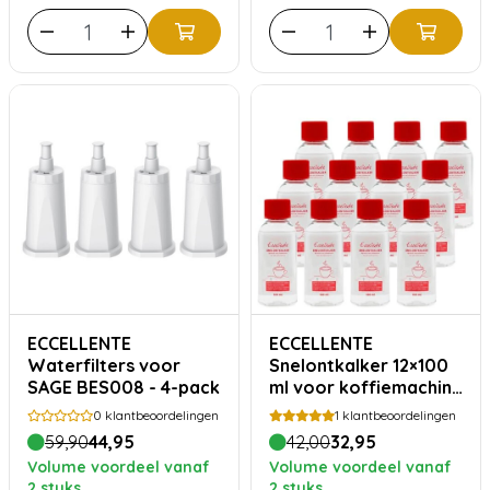
ECCELLENTE
ECCELLENTE
Waterfilters voor
Snelontkalker 12×100
SAGE BES008 - 4-pack
ml voor koffiemachine
en waterkoker
0
klantbeoordelingen
1
klantbeoordelingen
59,90
44,95
42,00
32,95
Volume voordeel vanaf
Volume voordeel vanaf
2 stuks
2 stuks