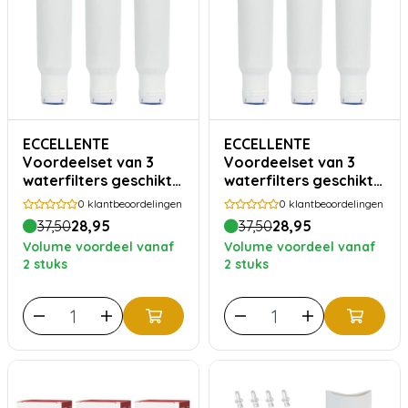
ECCELLENTE
ECCELLENTE
Voordeelset van 3
Voordeelset van 3
waterfilters geschikt
waterfilters geschikt
voor Krups F088
voor Nivona
0
klantbeoordelingen
0
klantbeoordelingen
CafeRomatica
37,50
28,95
37,50
28,95
Volume voordeel vanaf
Volume voordeel vanaf
2 stuks
2 stuks