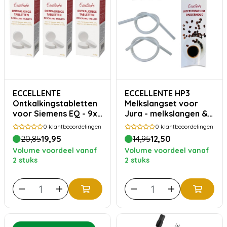
ECCELLENTE
ECCELLENTE HP3
Ontkalkingstabletten
Melkslangset voor
voor Siemens EQ - 9x
Jura - melkslangen &
ontkalken
aansluitnippels
0
klantbeoordelingen
0
klantbeoordelingen
20,85
19,95
14,95
12,50
Volume voordeel vanaf
Volume voordeel vanaf
2 stuks
2 stuks