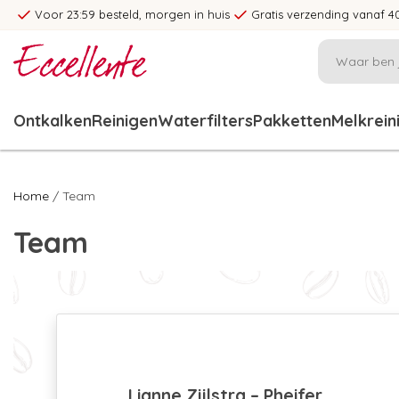
Voor 23:59 besteld, morgen in huis
Gratis verzending vanaf 4
Ontkalken
Reinigen
Waterfilters
Pakketten
Melkrein
Home
/ Team
Team
Lianne Zijlstra – Pheifer