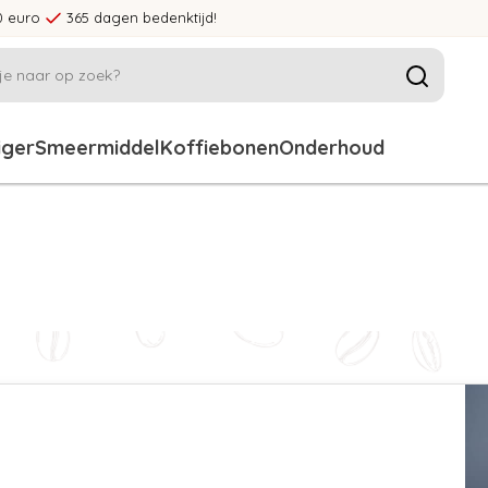
0 euro
365 dagen bedenktijd!
iger
Smeermiddel
Koffiebonen
Onderhoud