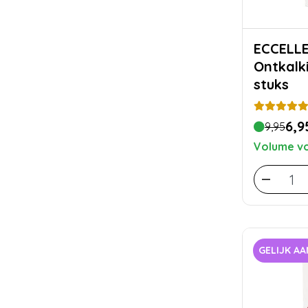
ECCELLENTE Koff
Ontkalk
stuks
6,9
9,95
Volume vo
GELIJK A