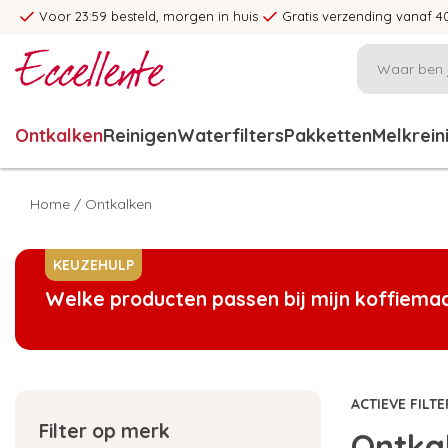
Voor 23:59 besteld, morgen in huis
Gratis verzending vanaf 4
Ontkalken
Reinigen
Waterfilters
Pakketten
Melkrein
Home
/
Ontkalken
KEUZEHULP
Welke producten passen bij mijn koffiema
ACTIEVE FILTE
Filter op merk
Ontka