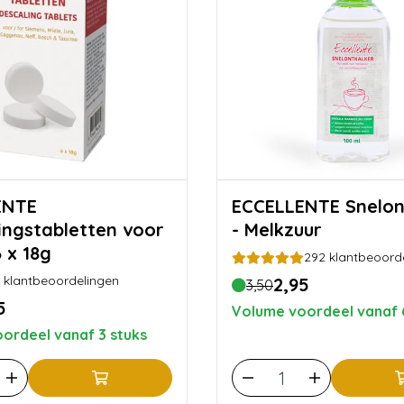
ENTE
ECCELLENTE Snelontkalker
ingstabletten voor
- Melkzuur
6 x 18g
292
klantbeoord
klantbeoordelingen
2,95
3,50
5
Volume voordeel vanaf 
ordeel vanaf 3 stuks