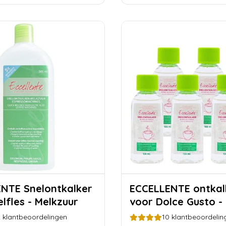
ontkalker
ECCELLENTE ontkalker
lfles - Melkzuur
voor Dolce Gusto - 
2
klantbeoordelingen
10
klantbeoordelin