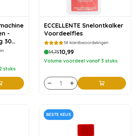
ECCELLENTE Snelontkalker
en -
Voordeelfles
g 30
38
klantbeoordelingen
en
10,99
14,75
Volume voordeel vanaf 3 stuks
2 stuks
BESTE KEUS