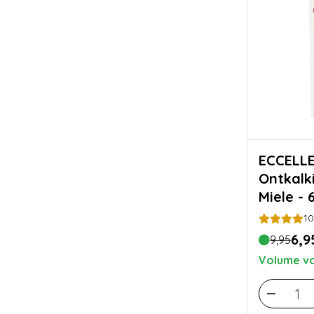
ECCELL
Ontkalk
Miele - 
10
6,9
9,95
Volume vo