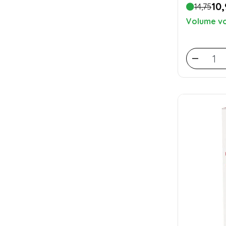
10,
14,75
Volume vo