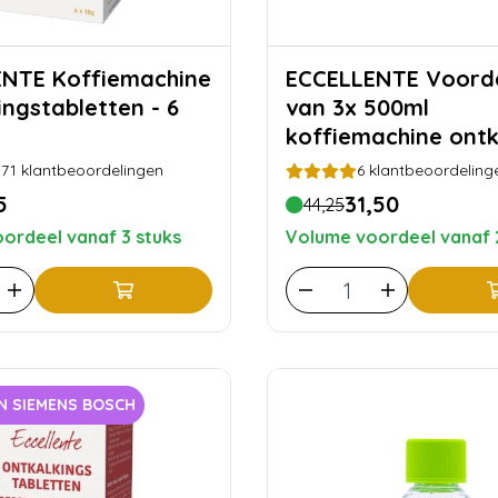
iemachine
ECCELLENTE Voordeelset
ingstabletten - 6
van 3x 500ml
koffiemachine ontk
voor DeLonghi
71
klantbeoordelingen
6
klantbeoordeling
5
31,50
44,25
ordeel vanaf 3 stuks
Volume voordeel vanaf 
AN SIEMENS BOSCH