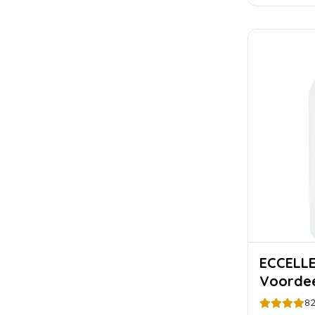
ECCELLENTE Snel
Voordee
8