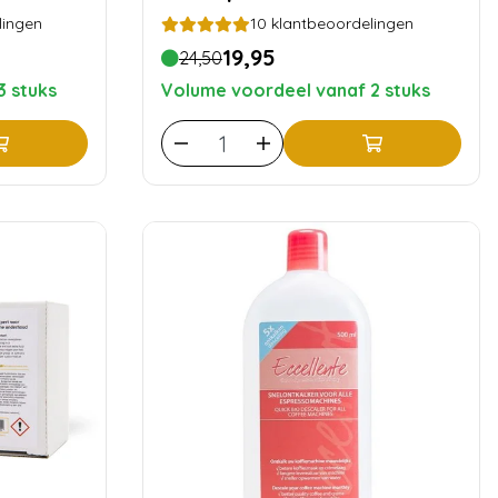
lingen
10
klantbeoordelingen
19,95
24,50
3 stuks
Volume voordeel vanaf 2 stuks