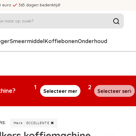
0 euro
365 dagen bedenktijd!
iger
Smeermiddel
Koffiebonen
Onderhoud
1
2
chine?
RS:
Merk : ECCELLENTE
lkers koffiemachine