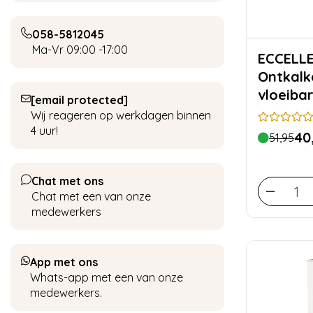
058-5812045
Ma-Vr 09:00 -17:00
ECCELLENTE 
Ontkalk
vloeiba
[email protected]
koffiem
Wij reageren op werkdagen binnen
beurten
4 uur!
40
51,95
Chat met ons
Chat met een van onze
medewerkers
App met ons
Whats-app met een van onze
medewerkers.