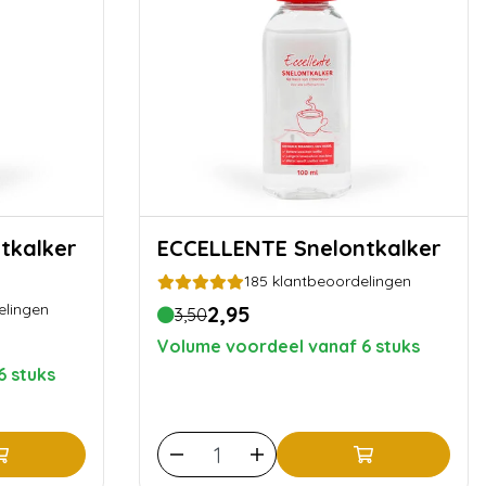
ECCELLENTE Snelontkalker
185
klantbeoordelingen
elingen
2,95
3,50
Volume voordeel vanaf 6 stuks
6 stuks