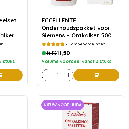
ECCELLENTE
Onderhoudspakket voor
alker
Siemens – Ontkalker 500
ml + 10 Reinigingstabletten
en
9
klantbeoordelingen
11,50
16,50
2 stuks
Volume voordeel vanaf 3 stuks
NIEUW VOOR JURA