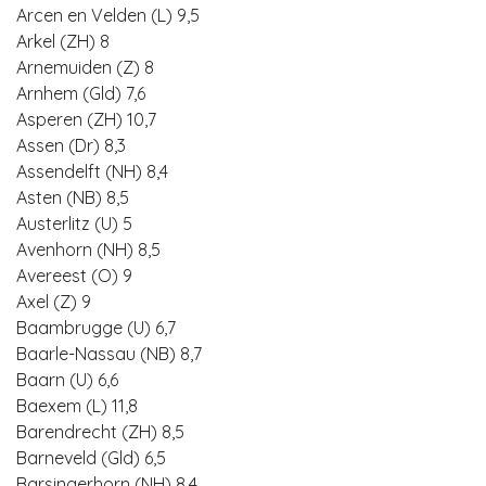
Arcen en Velden (L) 9,5
Arkel (ZH) 8
Arnemuiden (Z) 8
Arnhem (Gld) 7,6
Asperen (ZH) 10,7
Assen (Dr) 8,3
Assendelft (NH) 8,4
Asten (NB) 8,5
Austerlitz (U) 5
Avenhorn (NH) 8,5
Avereest (O) 9
Axel (Z) 9
Baambrugge (U) 6,7
Baarle-Nassau (NB) 8,7
Baarn (U) 6,6
Baexem (L) 11,8
Barendrecht (ZH) 8,5
Barneveld (Gld) 6,5
Barsingerhorn (NH) 8,4