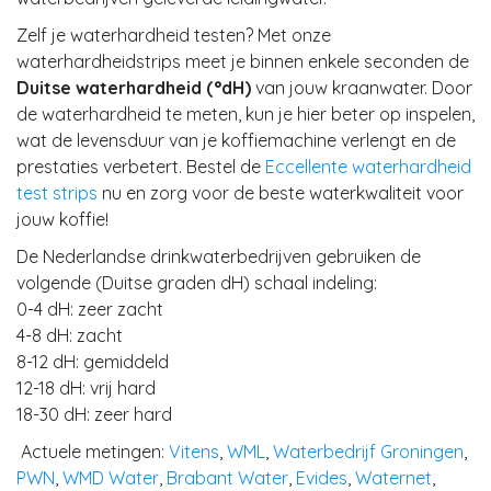
Zelf je waterhardheid testen? Met onze
waterhardheidstrips meet je binnen enkele seconden de
Duitse waterhardheid (°dH)
van jouw kraanwater. Door
de waterhardheid te meten, kun je hier beter op inspelen,
wat de levensduur van je koffiemachine verlengt en de
prestaties verbetert. Bestel de
Eccellente waterhardheid
test strips
nu en zorg voor de beste waterkwaliteit voor
jouw koffie!
De Nederlandse drinkwaterbedrijven gebruiken de
volgende (Duitse graden dH) schaal indeling:
0-4 dH: zeer zacht
4-8 dH: zacht
8-12 dH: gemiddeld
12-18 dH: vrij hard
18-30 dH: zeer hard
Actuele metingen:
Vitens
,
WML
,
Waterbedrijf Groningen
,
PWN
,
WMD Water
,
Brabant Water
,
Evides
,
Waternet
,