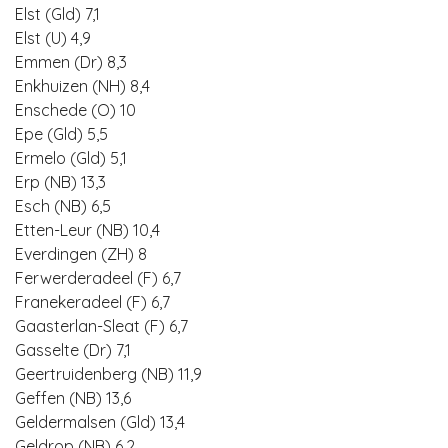
Elst (Gld) 7,1
Elst (U) 4,9
Emmen (Dr) 8,3
Enkhuizen (NH) 8,4
Enschede (O) 10
Epe (Gld) 5,5
Ermelo (Gld) 5,1
Erp (NB) 13,3
Esch (NB) 6,5
Etten-Leur (NB) 10,4
Everdingen (ZH) 8
Ferwerderadeel (F) 6,7
Franekeradeel (F) 6,7
Gaasterlan-Sleat (F) 6,7
Gasselte (Dr) 7,1
Geertruidenberg (NB) 11,9
Geffen (NB) 13,6
Geldermalsen (Gld) 13,4
Geldrop (NB) 6,2