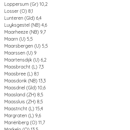
Loppersum (Gr) 10,2
Losser (O) 8,1
Lunteren (Gld) 6,4
Luyksgestel (NB) 4,6
Maarheeze (NB) 9,7
Maarn (U) 5,5
Maarsbergen (U) 5,5
Maarssen (U) 9
Maartensdijk (U) 6,2
Maasbracht (L) 7,3
Maasbree (L) 8,1
Maasdonk (NB) 13,3
Maasdriel (Gld) 10,6
Maasland (ZH) 8,5
Maassluis (ZH) 8,5
Maastricht (L) 15,4
Margraten (L) 9,6
Mariënberg (O) 11,7
Markelo (O) 13,5