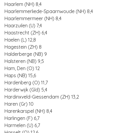
Haarlem (NH) 8,4
Haarlemmerliede-Spaarnwoude (NH) 8,4
Haarlemmermeer (NH) 8,4
Haarzuilen (U) 7,4
Haastrecht (ZH) 6,4
Haelen (L) 12,8
Hagestein (ZH) 8
Halderberge (NB) 9
Halsteren (NB) 9,5
Ham, Den (O) 12
Haps (NB) 15,6
Hardenberg (O) 11,7
Harderwijk (Gld) 5,4
Hardinxveld-Giessendam (ZH) 13,2
Haren (Gr) 10
Harenkarspel (NH) 8,4
Harlingen (F) 6,7
Harmelen (U) 6,7
Hasselt (O) 12,6