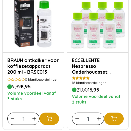
BRAUN ontkalker voor
ECCELLENTE
koffiezetapparaat
Nespresso
200 ml - BRSC013
Onderhoudsset:
Jaarvoorraad
0
klantbeoordelingen
16
klantbeoordelingen
Ontkalker
9,99
8,95
21,00
16,95
Volume voordeel vanaf
Volume voordeel vanaf
3 stuks
2 stuks