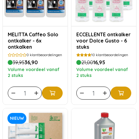
MELITTA Caffeo Solo
ECCELLENTE ontkalker
ontkalker - 6x
voor Dolce Gusto - 6
ontkalken
stuks
0
klantbeoordelingen
10
klantbeoordelingen
39,95
36,90
21,00
16,95
Volume voordeel vanaf
Volume voordeel vanaf
2 stuks
2 stuks
NIEUW