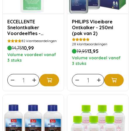
ECCELLENTE
PHILIPS Vloeibare
Snelontkalker
Ontkalker - 250ml
Voordeelfles -
(pak van 2)
Melkzuur
82
klantbeoordelingen
28
klantbeoordelingen
14,75
10,99
19,95
13,95
Volume voordeel vanaf
Volume voordeel vanaf
3 stuks
3 stuks