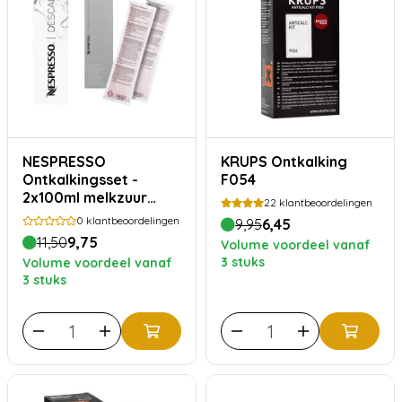
NESPRESSO
KRUPS Ontkalking
Ontkalkingsset -
F054
2x100ml melkzuur
22
klantbeoordelingen
ontkalker
0
klantbeoordelingen
9,95
6,45
11,50
9,75
Volume voordeel vanaf
3 stuks
Volume voordeel vanaf
3 stuks