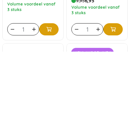
9,95
6,95
Volume voordeel vanaf
Volume voordeel vanaf
3 stuks
3 stuks
NIEUW VOOR JURA
ECCELLENTE
ECCELLENTE
Snelontkalker voor
Ontkalkingstabletten
Delonghi
voor JURA - 3x2 stuks