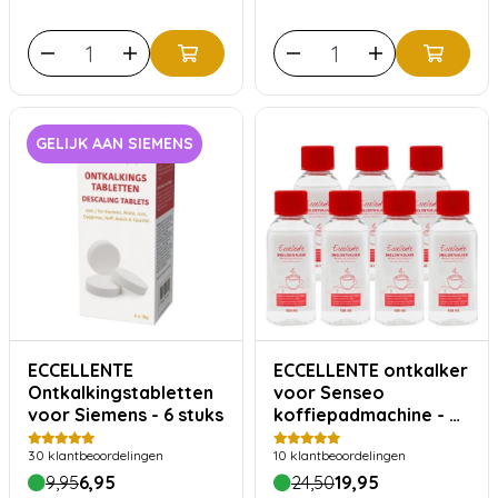
GELIJK AAN SIEMENS
ECCELLENTE
ECCELLENTE ontkalker
Ontkalkingstabletten
voor Senseo
voor Siemens - 6 stuks
koffiepadmachine - 7
stuks
30
klantbeoordelingen
10
klantbeoordelingen
9,95
6,95
24,50
19,95