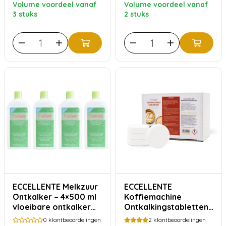
Volume voordeel vanaf
Volume voordeel vanaf
3 stuks
2 stuks
ECCELLENTE Melkzuur
ECCELLENTE
Ontkalker – 4×500 ml
Koffiemachine
vloeibare ontkalker
Ontkalkingstabletten
voor koffiemachines
- Voordeelverpakking
0
klantbeoordelingen
2
klantbeoordelingen