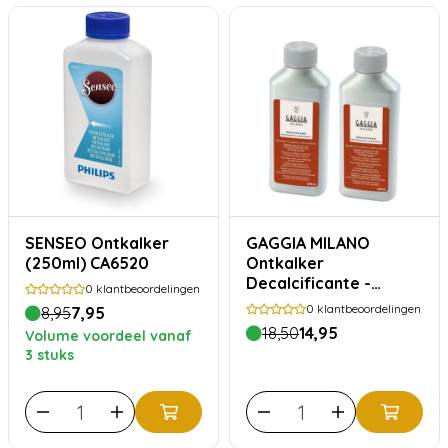
SENSEO Ontkalker
GAGGIA MILANO
(250ml) CA6520
Ontkalker
Decalcificante -
0
klantbeoordelingen
2x250ml
0
klantbeoordelingen
8,95
7,95
18,50
14,95
Volume voordeel vanaf
3 stuks