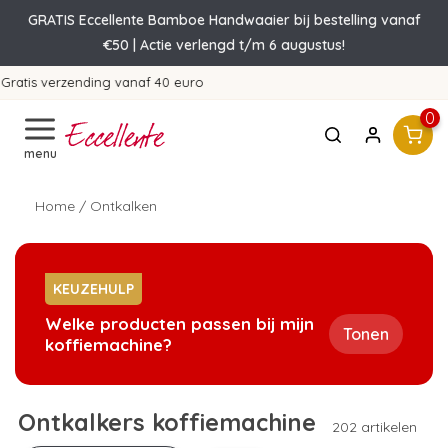
GRATIS Eccellente Bamboe Handwaaier bij bestelling vanaf
€50 | Actie verlengd t/m 6 augustus!
365 dagen bedenktijd!
0
menu
Home
/
Ontkalken
KEUZEHULP
Welke producten passen bij mijn
Tonen
koffiemachine?
Ontkalkers koffiemachine
202 artikelen