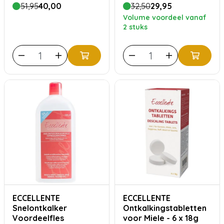
(20 beurten)
30 stuks
51,95
40,00
32,50
29,95
Volume voordeel vanaf
2 stuks
ECCELLENTE
ECCELLENTE
Snelontkalker
Ontkalkingstabletten
Voordeelfles
voor Miele - 6 x 18g