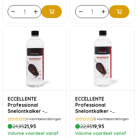
ECCELLENTE
ECCELLENTE
Professional
Professional
Snelontkalker -
Snelontkalker -
melkzuur 1000ml
citroenzuur 1000ml
0
klantbeoordelingen
0
klantbeoordelingen
24,95
21,95
22,95
19,95
Volume voordeel vanaf
Volume voordeel vanaf