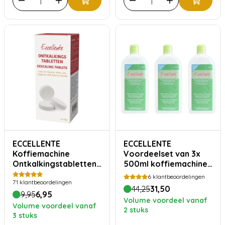
ECCELLENTE
ECCELLENTE
Koffiemachine
Voordeelset van 3x
Ontkalkingstabletten
500ml koffiemachine
- 6 stuks
ontkalker voor
6
klantbeoordelingen
71
klantbeoordelingen
DeLonghi
44,25
31,50
9,95
6,95
Volume voordeel vanaf
Volume voordeel vanaf
2 stuks
3 stuks