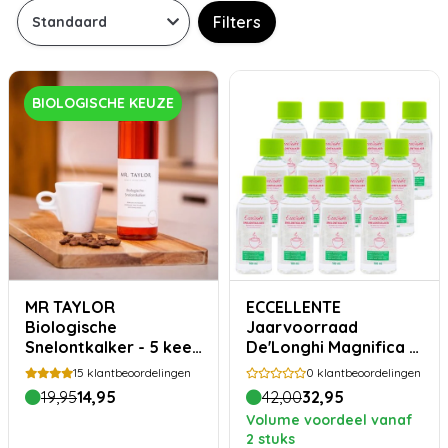
Filters
BIOLOGISCHE KEUZE
MR TAYLOR
ECCELLENTE
Biologische
Jaarvoorraad
Snelontkalker - 5 keer
De'Longhi Magnifica S
ontkalken
ontkalker - 12 stuks
15
klantbeoordelingen
0
klantbeoordelingen
19,95
14,95
42,00
32,95
Volume voordeel vanaf
2 stuks