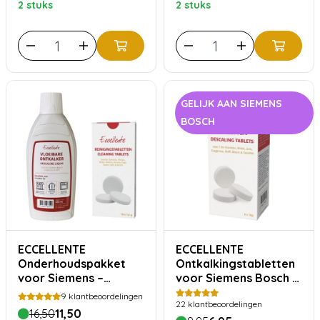
2 stuks
2 stuks
GELIJK AAN SIEMENS
BOSCH
ECCELLENTE
ECCELLENTE
Onderhoudspakket
Ontkalkingstabletten
voor Siemens –
voor Siemens Bosch -
Ontkalker 500 ml + 10
6 stuks
9
klantbeoordelingen
22
klantbeoordelingen
Reinigingstabletten
16,50
11,50