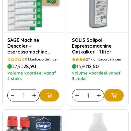
SAGE Machine
SOLIS Solipol
Descaler –
Espressomachine
espressomachine
Ontkalker - 1 liter
ontkalker - 12 x 25g
0
klantbeoordelingen
27
klantbeoordelingen
(SCC102)
32,90
28,90
16,90
12,50
Volume voordeel vanaf
Volume voordeel vanaf
2 stuks
3 stuks