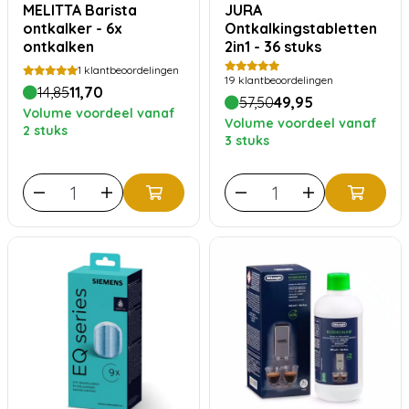
MELITTA Barista
JURA
ontkalker - 6x
Ontkalkingstabletten
ontkalken
2in1 - 36 stuks
1
klantbeoordelingen
19
klantbeoordelingen
14,85
11,70
57,50
49,95
Volume voordeel vanaf
Volume voordeel vanaf
2 stuks
3 stuks