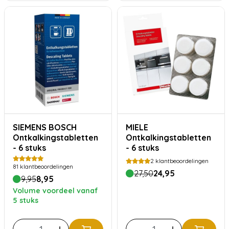
SIEMENS BOSCH
MIELE
Ontkalkingstabletten
Ontkalkingstabletten
- 6 stuks
- 6 stuks
2
klantbeoordelingen
81
klantbeoordelingen
27,50
24,95
9,95
8,95
Volume voordeel vanaf
5 stuks