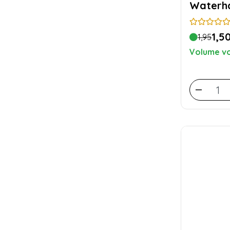
Waterha
1,5
1,95
Volume vo