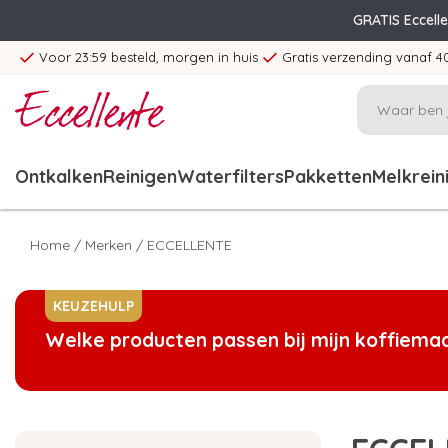
GRATIS Eccell
Voor 23:59 besteld, morgen in huis
Gratis verzending vanaf 4
Ontkalken
Reinigen
Waterfilters
Pakketten
Melkrein
Home
/
Merken
/
ECCELLENTE
KEUZEHULP
Welke producten passen bij mijn koffiema