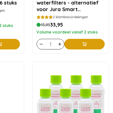
6 stuks
waterfilters - alternatief
voor Jura Smart
gen
filterpatronen - 3 stuks
2
klantbeoordelingen
33,95
45,95
2 stuks
Volume voordeel vanaf 2 stuks