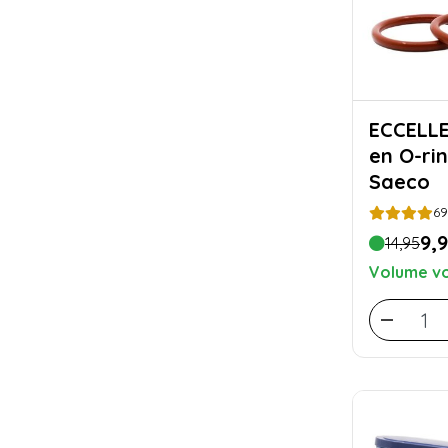
ECCELLENTE Sil
en O-rin
Saeco
69
9,
14,95
Volume vo