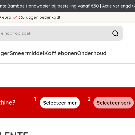
ente Bamboe Handwaaier bij bestelling vanaf €50 | Actie verlengd t
0 euro
365 dagen bedenktijd!
iger
Smeermiddel
Koffiebonen
Onderhoud
1
2
chine?