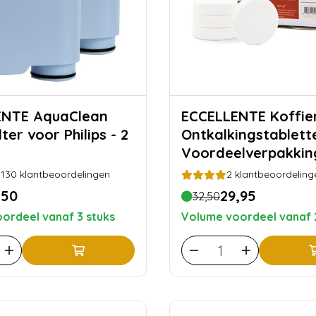
quaClean
ECCELLENTE Koffiemachine
ter voor Philips - 2
Ontkalkingstablett
Voordeelverpakkin
stuks
130
klantbeoordelingen
2
klantbeoordeling
,50
29,95
32,50
ordeel vanaf 3 stuks
Volume voordeel vanaf 