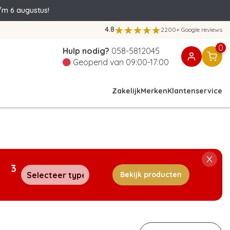
/m 6 augustus!
4.8
2200+ Google reviews
0
Hulp nodig?
058-5812045
Geopend van 09:00-17:00
Zakelijk
Merken
Klantenservice
3
Bekijk producten