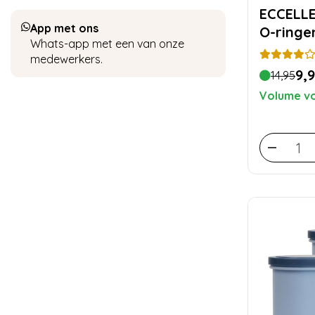
ECCELLENTE Sili
App met ons
O-ringe
Whats-app met een van onze
medewerkers.
9,
14,95
Volume vo