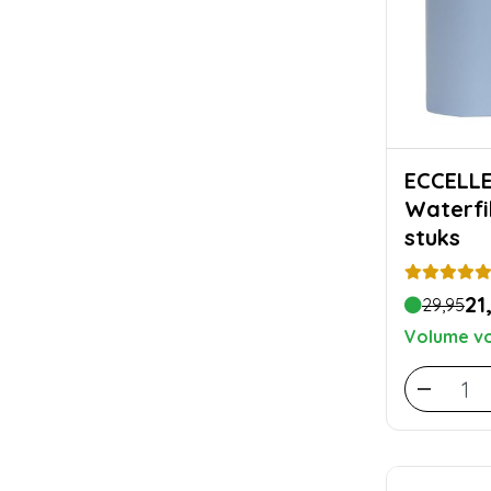
ECCELLENTE A
Waterfil
stuks
21
29,95
Volume vo