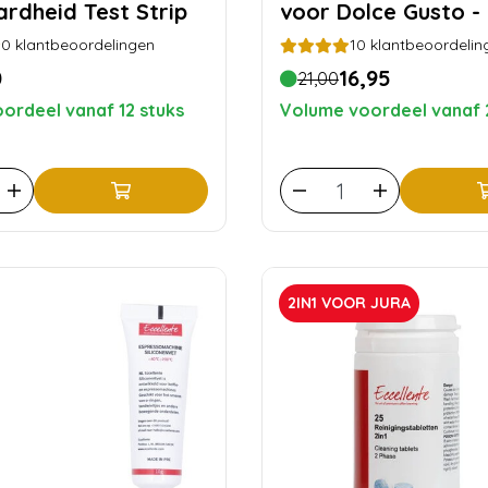
rdheid Test Strip
voor Dolce Gusto - 
0
klantbeoordelingen
10
klantbeoordelin
0
16,95
21,00
ordeel vanaf 12 stuks
Volume voordeel vanaf 
2IN1 VOOR JURA