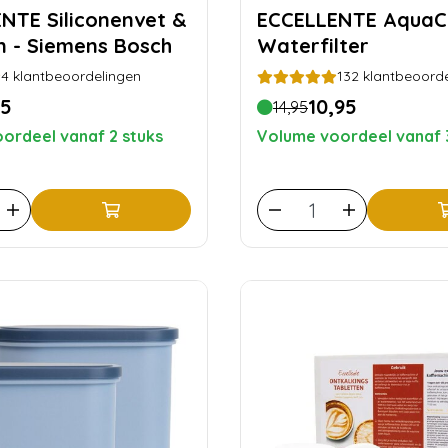
conenvet &
ECCELLENTE AquaClean
n - Siemens Bosch
Waterfilter
4
klantbeoordelingen
132
klantbeoorde
95
10,95
14,95
ordeel vanaf 2 stuks
Volume voordeel vanaf 