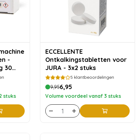
ECCELLENTE
en -
Ontkalkingstabletten voor
g 30
JURA - 3x2 stuks
en
5
klantbeoordelingen
6,95
9,95
2 stuks
Volume voordeel vanaf 3 stuks