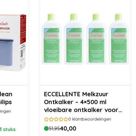
ECCELLENTE Melkzuur
ilips
Ontkalker – 4×500 ml
vloeibare ontkalker voor
ingen
koffiemachines (20
0
klantbeoordelingen
beurten)
40,00
51,95
3 stuks