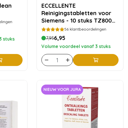
ECCELLENTE
Reinigingstabletten voor
Siemens - 10 stuks TZ80001
lingen
| TZ60001
56
klantbeoordelingen
6,95
7,95
3 stuks
Volume voordeel vanaf 3 stuks
NIEUW VOOR JURA