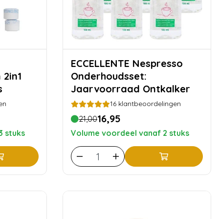
ECCELLENTE Nespresso
 2in1
Onderhoudsset:
s
Jaarvoorraad Ontkalker
en
16
klantbeoordelingen
16,95
21,00
3 stuks
Volume voordeel vanaf 2 stuks