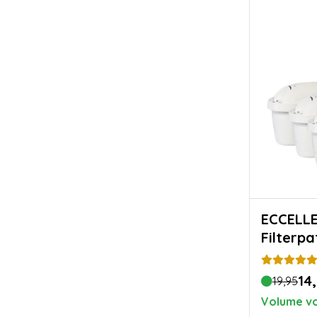
ECCELLENT
Filterpa
14
19,95
Volume vo