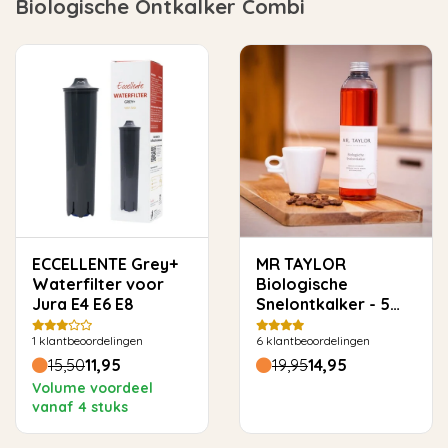
Biologische Ontkalker Combi
ECCELLENTE Grey+
MR TAYLOR
Waterfilter voor
Biologische
Jura E4 E6 E8
Snelontkalker - 5
keer ontkalken
1
klantbeoordelingen
6
klantbeoordelingen
15,50
11,95
19,95
14,95
Volume voordeel
vanaf 4 stuks