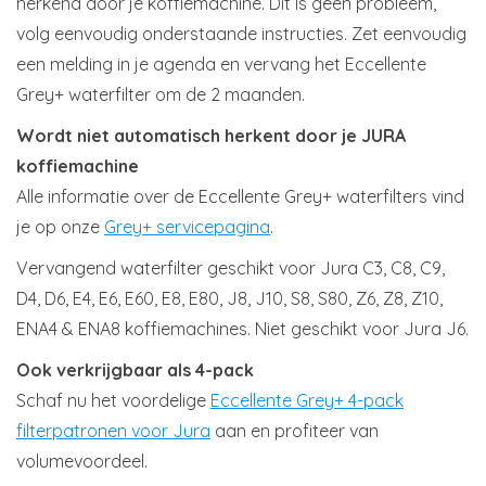
herkend door je koffiemachine. Dit is geen probleem,
volg eenvoudig onderstaande instructies. Zet eenvoudig
een melding in je agenda en vervang het Eccellente
Grey+ waterfilter om de 2 maanden.
Wordt niet automatisch herkent door je JURA
koffiemachine
Alle informatie over de Eccellente Grey+ waterfilters vind
je op onze
Grey+ servicepagina
.
Vervangend waterfilter geschikt voor Jura C3, C8, C9,
D4, D6, E4, E6, E60, E8, E80, J8, J10, S8, S80, Z6, Z8, Z10,
ENA4 & ENA8 koffiemachines. Niet geschikt voor Jura J6.
Ook verkrijgbaar als 4-pack
Schaf nu het voordelige
Eccellente Grey+ 4-pack
filterpatronen voor Jura
aan en profiteer van
volumevoordeel.