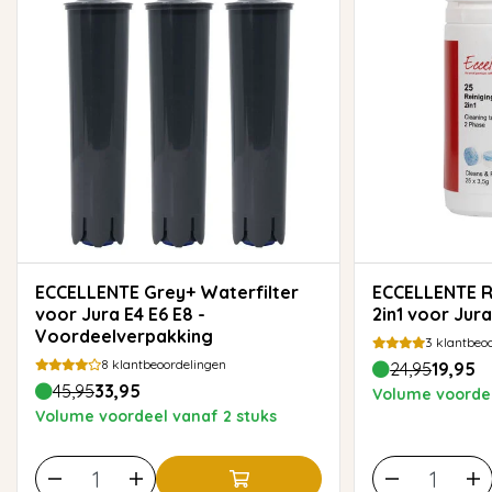
ECCELLENTE Grey+ Waterfilter
ECCELLENTE Reinigingstabletten
voor Jura E4 E6 E8 -
2in1 voor Jura
Voordeelverpakking
3
klantbeoo
8
klantbeoordelingen
24,95
19,95
45,95
33,95
Volume voordee
Volume voordeel vanaf 2 stuks