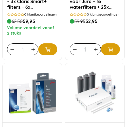
– 3x Claris Smart+
voor Jura – 3x
filters + 6x
waterfilters + 25x
reinigingstabletten
reinigingstabletten
0
klantbeoordelingen
0
klantbeoordelingen
62,50
59,95
59,95
52,95
Volume voordeel vanaf
2 stuks