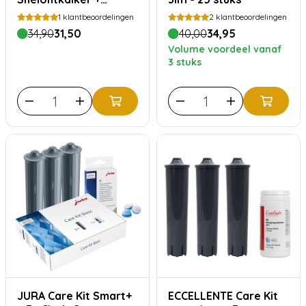
ECCELLENTE 2in1
1
klantbeoordelingen
2
klantbeoordelingen
Reinigingstabletten
34,90
31,50
40,00
34,95
voor Jura
Volume voordeel vanaf
3 stuks
JURA Care Kit Smart+
ECCELLENTE Care Kit