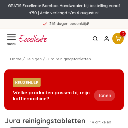
GRATIS Eccellente Bamboe Handwaaier bij bestelling vanaf
€50 | Actie verlengd t/m 6 augustus!
365 dagen bedenktijd!
0
menu
Home
/
Reinigen
/
Jura reinigingstabletten
KEUZEHULP
Welke producten passen bij mijn
Tonen
koffiemachine?
Jura reinigingstabletten
14 artikelen