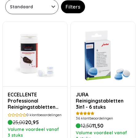
Filters
ECCELLENTE
JURA
Professional
Reinigingstabletten
Reinigingstabletten
3in1 - 6 stuks
25 x 3,4 gram
0
klantbeoordelingen
36
klantbeoordelingen
25,00
20,95
12,50
11,50
Volume voordeel vanaf
Volume voordeel vanaf
3 stuks