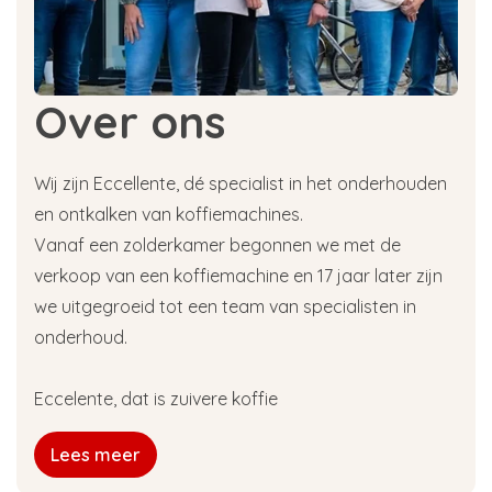
bekend staat om zijn ontkalkende werking. Het
werkt het meest efficiënt wanneer het licht
verhit wordt.
Melkzuur,
eveneens een biologisch zuur dat net
Over ons
zo veilig is als citroenzuur.
Sulfaminezuur,
ook wel amidosulfonzuur
genoemd. Het is een kleurloos en geurloos
Wij zijn Eccellente, dé specialist in het onderhouden
maar zeer krachtig zuur dat vanzelf oplost in
en ontkalken van koffiemachines.
water.
Vanaf een zolderkamer begonnen we met de
Het betreffen in elk geval allemaal niet-
verkoop van een koffiemachine en 17 jaar later zijn
agressieve zuren die een ontkalkende werking
we uitgegroeid tot een team van specialisten in
hebben maar niet de onderdelen van je
koffiemachine aantasten.
onderhoud.
Hoe gebruik je
Eccelente, dat is zuivere koffie
ontkalkingstabletten?
Lees meer
De koffiemachines die je moet ontkalken met