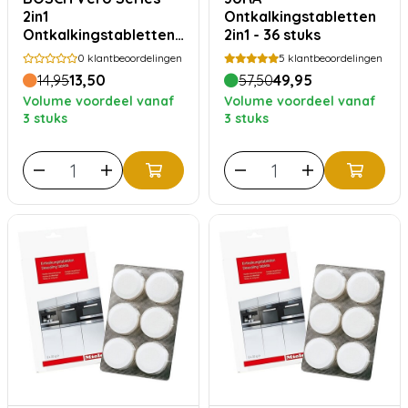
2in1
Ontkalkingstabletten
Ontkalkingstabletten
2in1 - 36 stuks
TCZ8002A
0
klantbeoordelingen
5
klantbeoordelingen
14,95
13,50
57,50
49,95
Volume voordeel vanaf
Volume voordeel vanaf
3 stuks
3 stuks