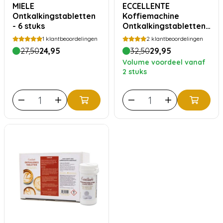
MIELE
ECCELLENTE
Ontkalkingstabletten
Koffiemachine
- 6 stuks
Ontkalkingstabletten
- Voordeelverpakking
1
klantbeoordelingen
2
klantbeoordelingen
30 stuks
27,50
24,95
32,50
29,95
Volume voordeel vanaf
2 stuks