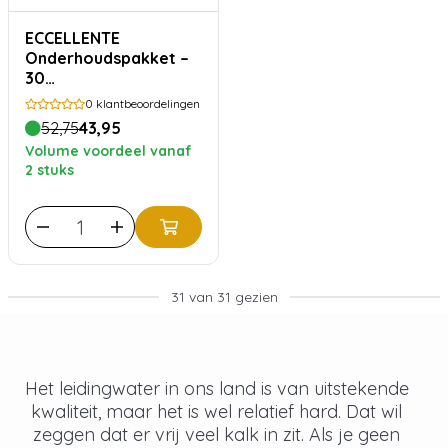
ECCELLENTE
Onderhoudspakket –
30
ontkalkingstabletten
0
klantbeoordelingen
+ 30
52,75
43,95
reinigingstabletten
Volume voordeel vanaf
voor koffiemachines
2 stuks
31 van 31 gezien
Het leidingwater in ons land is van uitstekende
kwaliteit, maar het is wel relatief hard. Dat wil
zeggen dat er vrij veel kalk in zit. Als je geen