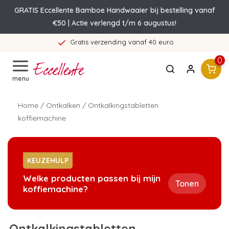
GRATIS Eccellente Bamboe Handwaaier bij bestelling vanaf
€50 | Actie verlengd t/m 6 augustus!
Gratis verzending vanaf 40 euro
0
menu
Home
/
Ontkalken
/
Ontkalkingstabletten
koffiemachine
KEUZEHULP
Welke producten passen bij mijn
Tonen
koffiemachine?
Ontkalkingstabletten