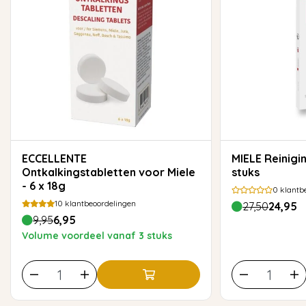
ECCELLENTE
MIELE Reinigingstabletten - 10
Ontkalkingstabletten voor Miele
stuks
- 6 x 18g
0
klantb
10
klantbeoordelingen
27,50
24,95
9,95
6,95
Volume voordeel vanaf 3 stuks