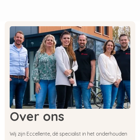
Als je niet ontkalkt zal de
waterkoker
of
koffiemachine minder lang mee gaan en komt
er in het geval van een espressomachine
minder koffie in het kopje. Bij veel merken
vervalt de garantie op de espressomachine als
deze niet periodiek ontkalkt wordt. Ontkalking
gebeurt meestal op basis van citroenzuur, maar
soms ook met melkzuur. Wat is het
verschil
tussen citroenzuur en melkzuur
? Dit wordt
aangegeven in de omschrijving van
onderstaande producten.
Wat gebeurt er als ik mijn
koffiemachine niet ontkalk?
Over ons
Als je je koffiemachine niet regelmatig ontkalkt
kan er schade ontstaan in je koffiezetapparaat.
Wij zijn Eccellente, dé specialist in het onderhouden
Wanneer water verhit wordt laten de