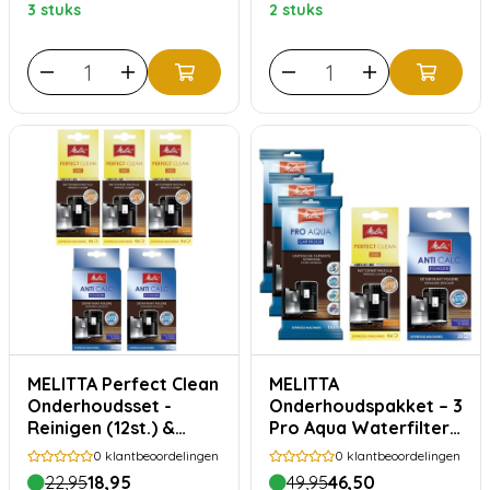
3 stuks
2 stuks
MELITTA Perfect Clean
MELITTA
Onderhoudsset -
Onderhoudspakket – 3
Reinigen (12st.) &
Pro Aqua Waterfilters,
Ontkalken (4st.)
Anti Calc & Perfect
0
klantbeoordelingen
0
klantbeoordelingen
Clean
22,95
18,95
49,95
46,50