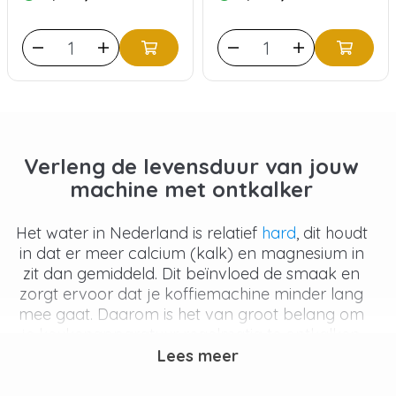
Verleng de levensduur van jouw
machine met ontkalker
Het water in Nederland is relatief
hard
, dit houdt
in dat er meer calcium (kalk) en magnesium in
zit dan gemiddeld. Dit beïnvloed de smaak en
zorgt ervoor dat je koffiemachine minder lang
mee gaat.
Daarom is het van groot belang om
je keukenapparatuur regelmatig te ontkalken.
Door het ontkalken voorkom je dat er stukjes
Lees meer
kalk in de thee of koffie komen of dat de
machine 'verkalkt'.