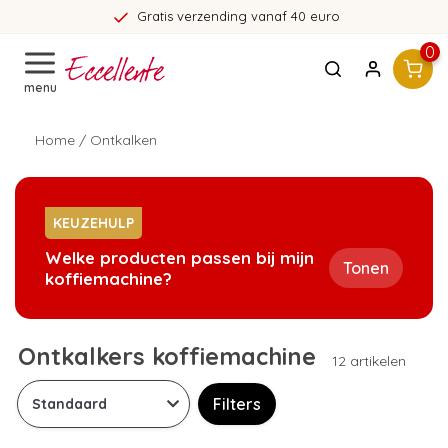
Gratis verzending vanaf 40 euro
0
menu
Home
/
Ontkalken
KEUZEHULP
Welke producten passen bij mijn
Tonen
koffiemachine?
Ontkalkers koffiemachine
12 artikelen
Filters