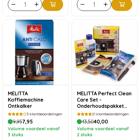
MELITTA
MELITTA Perfect Clean
Koffiemachine
Care Set -
Ontkalker
Onderhoudspakket
voor volautomatische
3
klantbeoordelingen
21
klantbeoordelingen
koffiemachines
9,95
7,95
43,50
40,00
Volume voordeel vanaf
Volume voordeel vanaf
3 stuks
2 stuks