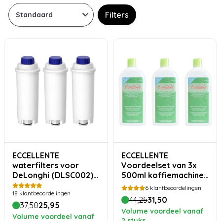
Filters
ECCELLENTE
ECCELLENTE
waterfilters voor
Voordeelset van 3x
DeLonghi (DLSC002) –
500ml koffiemachine
3 stuks
ontkalker voor
6
klantbeoordelingen
18
klantbeoordelingen
DeLonghi
44,25
31,50
37,50
25,95
Volume voordeel vanaf
Volume voordeel vanaf
2 stuks