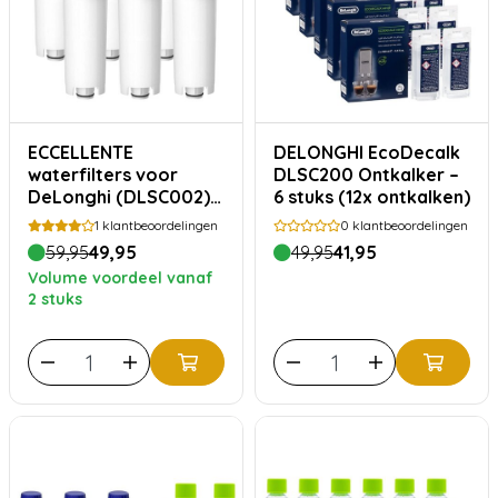
ECCELLENTE
DELONGHI EcoDecalk
waterfilters voor
DLSC200 Ontkalker –
DeLonghi (DLSC002) –
6 stuks (12x ontkalken)
6 stuks
1
klantbeoordelingen
0
klantbeoordelingen
59,95
49,95
49,95
41,95
Volume voordeel vanaf
2 stuks