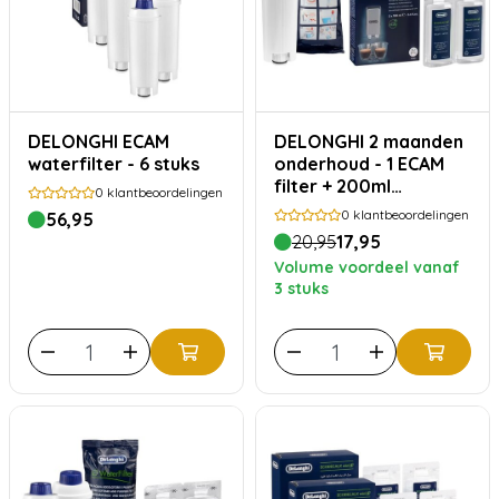
DELONGHI ECAM
DELONGHI 2 maanden
waterfilter - 6 stuks
onderhoud - 1 ECAM
filter + 200ml
0
klantbeoordelingen
EcoDecalk ontkalker
0
klantbeoordelingen
56,95
20,95
17,95
Volume voordeel vanaf
3 stuks