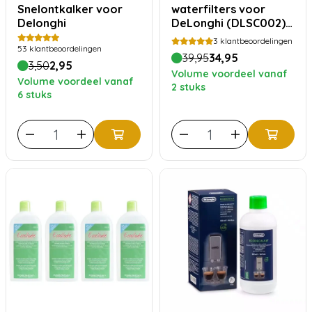
Snelontkalker voor
waterfilters voor
Delonghi
DeLonghi (DLSC002) –
4 stuks
3
klantbeoordelingen
53
klantbeoordelingen
39,95
34,95
3,50
2,95
Volume voordeel vanaf
Volume voordeel vanaf
2 stuks
6 stuks