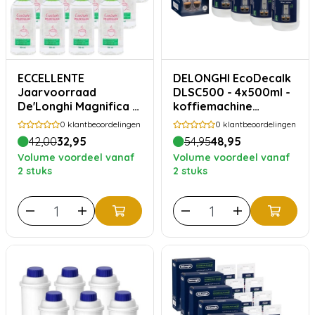
ECCELLENTE
DELONGHI EcoDecalk
Jaarvoorraad
DLSC500 - 4x500ml -
De'Longhi Magnifica S
koffiemachine
ontkalker - 12 stuks
ontkalker
0
klantbeoordelingen
0
klantbeoordelingen
42,00
32,95
54,95
48,95
Volume voordeel vanaf
Volume voordeel vanaf
2 stuks
2 stuks