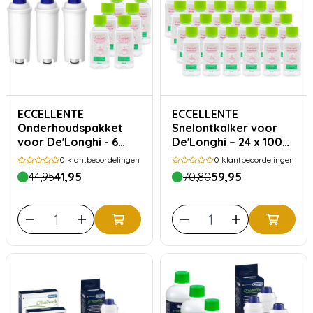
ECCELLENTE
ECCELLENTE
Onderhoudspakket
Snelontkalker voor
voor De'Longhi - 6
De'Longhi – 24 x 100
maanden
ml
0
klantbeoordelingen
0
klantbeoordelingen
44,95
41,95
70,80
59,95