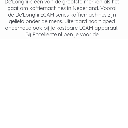
De'Longhi is één van de grootste merken als het
gaat om koffiemachines in Nederland. Vooral
de De'Longhi ECAM series koffiemachines zijn
geliefd onder de mens. Uiteraard hoort goed
onderhoud ook bij je kostbare ECAM apparaat.
Bij Eccellente.nl ben je voor de
onderhoudsproducten van de De'Longhi aan
het juiste adres. Wij verkopen alle producten die
je nodig hebt om je apparaat goed te
Lees meer
onderhouden.
Onderhoudsproducten voor de
De'Longhi ECAM
Om je De'Longhi ECAM series koffiemachine
goed te onderhouden is het goed onderhoud
van je espressomachine erg belangrijk. Een
De'Longhi machine maakt gebruik van het
ECAM waterfilter en dient daarnaast ook
regelmatig ontkalkt te worden. Je kunt ook je
De'Longhi machine reinigen met de