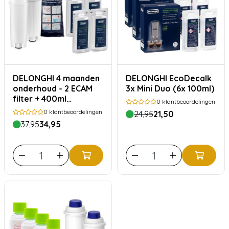
DELONGHI 4 maanden
DELONGHI EcoDecalk
onderhoud - 2 ECAM
3x Mini Duo (6x 100ml)
filter + 400ml
0
klantbeoordelingen
EcoDecalk ontkalker
0
klantbeoordelingen
24,95
21,50
37,95
34,95