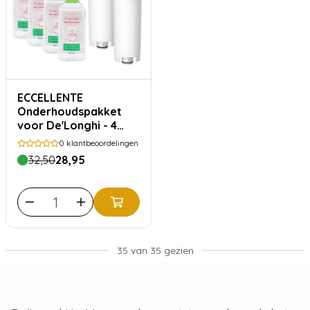
ECCELLENTE
Onderhoudspakket
voor De'Longhi - 4
maanden
0
klantbeoordelingen
32,50
28,95
35 van 35 gezien