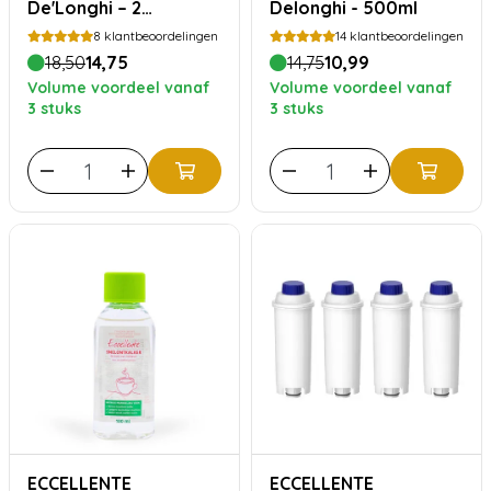
De'Longhi – 2
Delonghi - 500ml
maanden
8
klantbeoordelingen
14
klantbeoordelingen
18,50
14,75
14,75
10,99
Volume voordeel vanaf
Volume voordeel vanaf
3 stuks
3 stuks
ECCELLENTE
ECCELLENTE