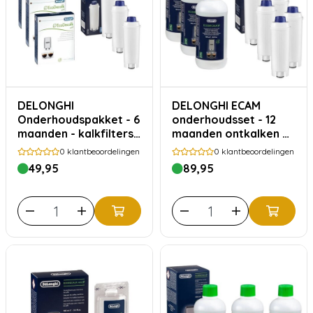
DELONGHI
DELONGHI ECAM
Onderhoudspakket - 6
onderhoudsset - 12
maanden - kalkfilters
maanden ontkalken en
en ontkalken
waterfilters
0
klantbeoordelingen
0
klantbeoordelingen
49,95
89,95