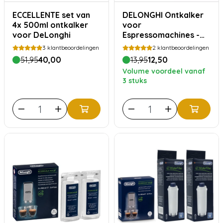
ECCELLENTE set van
DELONGHI Ontkalker
4x 500ml ontkalker
voor
voor DeLonghi
Espressomachines -
500ml
3
klantbeoordelingen
2
klantbeoordelingen
51,95
40,00
13,95
12,50
Volume voordeel vanaf
3 stuks