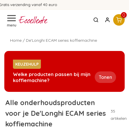
365 dagen bedenktijd!
0
menu
Home
/
De'Longhi ECAM series koffiemachine
KEUZEHULP
Welke producten passen bij mijn
Tonen
koffiemachine?
Alle onderhoudsproducten
35
voor je De'Longhi ECAM series
artikelen
koffiemachine