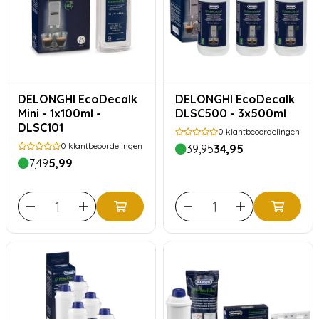
DELONGHI EcoDecalk
DELONGHI EcoDecalk
Mini - 1x100ml -
DLSC500 - 3x500ml
DLSC101
0
klantbeoordelingen
0
klantbeoordelingen
39,95
34,95
7,49
5,99