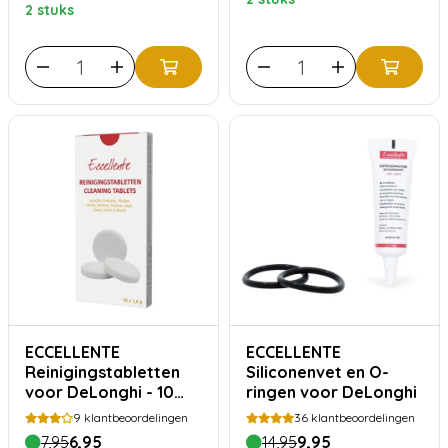
2 stuks
ECCELLENTE
ECCELLENTE
Reinigingstabletten
Siliconenvet en O-
voor DeLonghi - 10
ringen voor DeLonghi
stuks
9
klantbeoordelingen
36
klantbeoordelingen
7,95
6,95
14,95
9,95