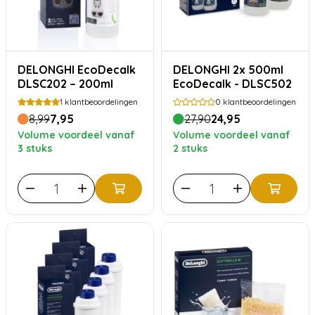
DELONGHI EcoDecalk
DELONGHI 2x 500ml
DLSC202 – 200ml
EcoDecalk - DLSC502
1
klantbeoordelingen
0
klantbeoordelingen
8,99
7,95
27,90
24,95
Volume voordeel vanaf
Volume voordeel vanaf
3 stuks
2 stuks