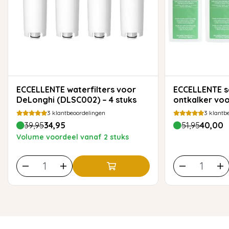
ECCELLENTE waterfilters voor
ECCELLENTE set van 4x 500ml
DeLonghi (DLSC002) – 4 stuks
ontkalker vo
3
klantbeoordelingen
3
klantbe
39,95
34,95
51,95
40,00
Volume voordeel vanaf 2 stuks