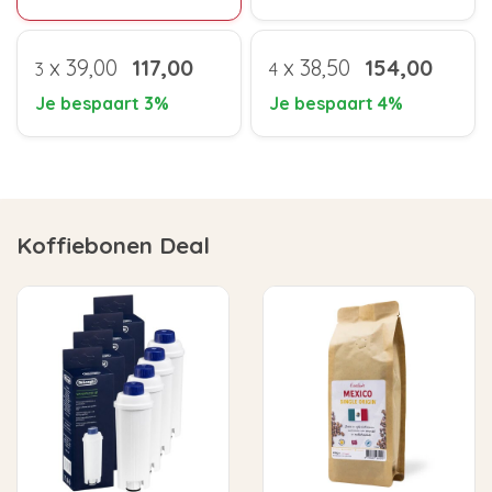
x
39,00
117,00
x
38,50
154,00
3
4
Je bespaart 3%
Je bespaart 4%
Koffiebonen Deal