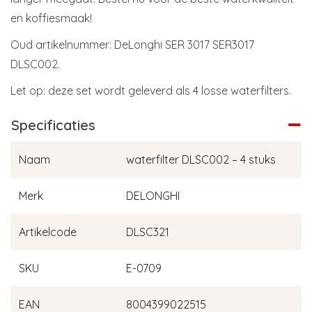
en koffiesmaak!
Oud artikelnummer: DeLonghi SER 3017 SER3017
DLSC002.
Let op: deze set wordt geleverd als 4 losse waterfilters.
Specificaties
Naam
waterfilter DLSC002 – 4 stuks
Merk
DELONGHI
Artikelcode
DLSC321
SKU
E-0709
EAN
8004399022515