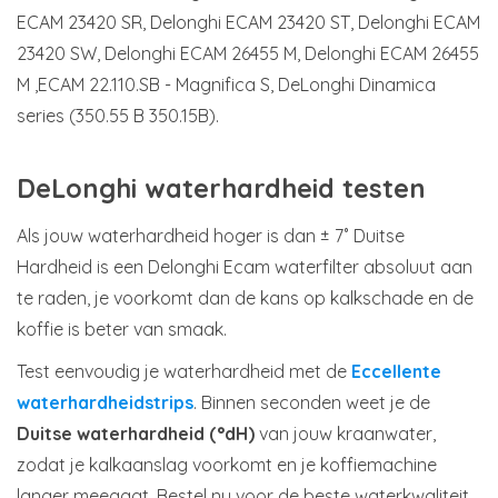
ECAM 23420 SR, Delonghi ECAM 23420 ST, Delonghi ECAM
23420 SW, Delonghi ECAM 26455 M, Delonghi ECAM 26455
M ,ECAM 22.110.SB - Magnifica S, DeLonghi Dinamica
series (350.55 B 350.15B).
DeLonghi waterhardheid testen
Als jouw waterhardheid hoger is dan ± 7˚ Duitse
Hardheid is een Delonghi Ecam waterfilter absoluut aan
te raden, je voorkomt dan de kans op kalkschade en de
koffie is beter van smaak.
Test eenvoudig je waterhardheid met de
Eccellente
waterhardheidstrips
. Binnen seconden weet je de
Duitse waterhardheid (°dH)
van jouw kraanwater,
zodat je kalkaanslag voorkomt en je koffiemachine
langer meegaat. Bestel nu voor de beste waterkwaliteit