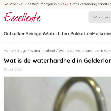
Voor 23:59 besteld, morgen in huis
Gratis verzending vanaf 4
Ontkalken
Reinigen
Waterfilters
Pakketten
Melkrein
Home
/
Blogs
/
Waterhardheid
/ Wat is de waterhardheid in Gel
Wat is de waterhardheid in Gelderla
15 Juli 2024