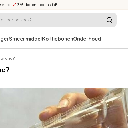
0 euro
365 dagen bedenktijd!
iger
Smeermiddel
Koffiebonen
Onderhoud
derland?
nd?