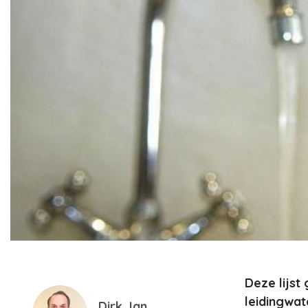
Deze lijst
leidingwat
Dirk Jan