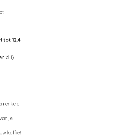
et
 tot 12,4
en dH)
en enkele
van je
uw koffie!