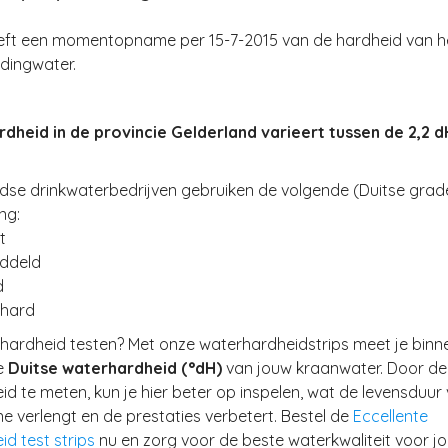
geeft een momentopname per 15-7-2015 van de hardheid van h
idingwater.
dheid in de provincie Gelderland varieert tussen de 2,2 dH
dse drinkwaterbedrijven gebruiken de volgende (Duitse grad
ng:
t
iddeld
d
 hard
rhardheid testen? Met onze waterhardheidstrips meet je binn
e
Duitse waterhardheid (°dH)
van jouw kraanwater. Door de
d te meten, kun je hier beter op inspelen, wat de levensduur 
e verlengt en de prestaties verbetert. Bestel de
Eccellente
d test strips
nu en zorg voor de beste waterkwaliteit voor jo