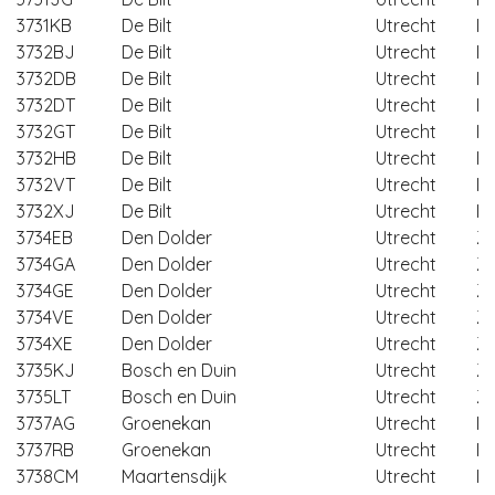
3731KB
De Bilt
Utrecht
De
3732BJ
De Bilt
Utrecht
De
3732DB
De Bilt
Utrecht
De
3732DT
De Bilt
Utrecht
De
3732GT
De Bilt
Utrecht
De
3732HB
De Bilt
Utrecht
De
3732VT
De Bilt
Utrecht
De
3732XJ
De Bilt
Utrecht
De
3734EB
Den Dolder
Utrecht
Ze
3734GA
Den Dolder
Utrecht
Ze
3734GE
Den Dolder
Utrecht
Ze
3734VE
Den Dolder
Utrecht
Ze
3734XE
Den Dolder
Utrecht
Ze
3735KJ
Bosch en Duin
Utrecht
Ze
3735LT
Bosch en Duin
Utrecht
Ze
3737AG
Groenekan
Utrecht
De
3737RB
Groenekan
Utrecht
De
3738CM
Maartensdijk
Utrecht
De