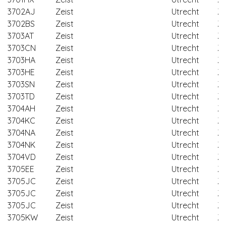
3702AJ
Zeist
Utrecht
Ze
3702BS
Zeist
Utrecht
Ze
3703AT
Zeist
Utrecht
Ze
3703CN
Zeist
Utrecht
Ze
3703HA
Zeist
Utrecht
Ze
3703HE
Zeist
Utrecht
Ze
3703SN
Zeist
Utrecht
Ze
3703TD
Zeist
Utrecht
Ze
3704AH
Zeist
Utrecht
Ze
3704KC
Zeist
Utrecht
Ze
3704NA
Zeist
Utrecht
Ze
3704NK
Zeist
Utrecht
Ze
3704VD
Zeist
Utrecht
Ze
3705EE
Zeist
Utrecht
Ze
3705JC
Zeist
Utrecht
Ze
3705JC
Zeist
Utrecht
Ze
3705JC
Zeist
Utrecht
Ze
3705KW
Zeist
Utrecht
Ze