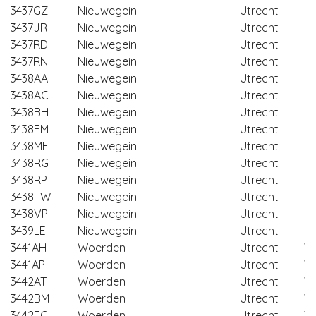
3437GZ
Nieuwegein
Utrecht
Ni
3437JR
Nieuwegein
Utrecht
Ni
3437RD
Nieuwegein
Utrecht
Ni
3437RN
Nieuwegein
Utrecht
Ni
3438AA
Nieuwegein
Utrecht
Ni
3438AC
Nieuwegein
Utrecht
Ni
3438BH
Nieuwegein
Utrecht
Ni
3438EM
Nieuwegein
Utrecht
Ni
3438ME
Nieuwegein
Utrecht
Ni
3438RG
Nieuwegein
Utrecht
Ni
3438RP
Nieuwegein
Utrecht
Ni
3438TW
Nieuwegein
Utrecht
Ni
3438VP
Nieuwegein
Utrecht
Ni
3439LE
Nieuwegein
Utrecht
Ni
3441AH
Woerden
Utrecht
W
3441AP
Woerden
Utrecht
W
3442AT
Woerden
Utrecht
W
3442BM
Woerden
Utrecht
W
3442EC
Woerden
Utrecht
W