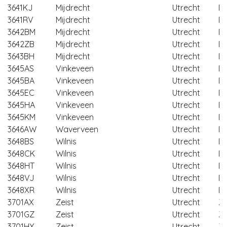
3641KJ
Mijdrecht
Utrecht
D
3641RV
Mijdrecht
Utrecht
D
3642BM
Mijdrecht
Utrecht
D
3642ZB
Mijdrecht
Utrecht
D
3643BH
Mijdrecht
Utrecht
D
3645AS
Vinkeveen
Utrecht
D
3645BA
Vinkeveen
Utrecht
D
3645EC
Vinkeveen
Utrecht
D
3645HA
Vinkeveen
Utrecht
D
3645KM
Vinkeveen
Utrecht
D
3646AW
Waverveen
Utrecht
D
3648BS
Wilnis
Utrecht
D
3648CK
Wilnis
Utrecht
D
3648HT
Wilnis
Utrecht
D
3648VJ
Wilnis
Utrecht
D
3648XR
Wilnis
Utrecht
D
3701AX
Zeist
Utrecht
Ze
3701GZ
Zeist
Utrecht
Ze
3701HX
Zeist
Utrecht
Ze