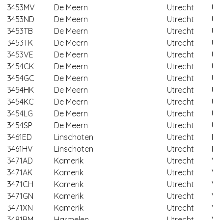
3453MV
De Meern
Utrecht
Ut
3453ND
De Meern
Utrecht
Ut
3453TB
De Meern
Utrecht
Ut
3453TK
De Meern
Utrecht
Ut
3453VE
De Meern
Utrecht
Ut
3454CK
De Meern
Utrecht
Ut
3454GC
De Meern
Utrecht
Ut
3454HK
De Meern
Utrecht
Ut
3454KC
De Meern
Utrecht
Ut
3454LG
De Meern
Utrecht
Ut
3454SP
De Meern
Utrecht
Ut
3461ED
Linschoten
Utrecht
Mo
3461HV
Linschoten
Utrecht
Mo
3471AD
Kamerik
Utrecht
W
3471AK
Kamerik
Utrecht
W
3471CH
Kamerik
Utrecht
W
3471GN
Kamerik
Utrecht
W
3471XN
Kamerik
Utrecht
W
3481BM
Harmelen
Utrecht
W