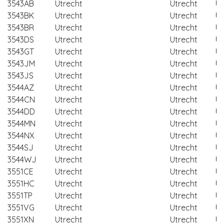
3543AB
Utrecht
Utrecht
Ut
3543BK
Utrecht
Utrecht
Ut
3543BR
Utrecht
Utrecht
Ut
3543DS
Utrecht
Utrecht
Ut
3543GT
Utrecht
Utrecht
Ut
3543JM
Utrecht
Utrecht
Ut
3543JS
Utrecht
Utrecht
Ut
3544AZ
Utrecht
Utrecht
Ut
3544CN
Utrecht
Utrecht
Ut
3544DD
Utrecht
Utrecht
Ut
3544MN
Utrecht
Utrecht
Ut
3544NX
Utrecht
Utrecht
Ut
3544SJ
Utrecht
Utrecht
Ut
3544WJ
Utrecht
Utrecht
Ut
3551CE
Utrecht
Utrecht
Ut
3551HC
Utrecht
Utrecht
Ut
3551TP
Utrecht
Utrecht
Ut
3551VG
Utrecht
Utrecht
Ut
3551XN
Utrecht
Utrecht
Ut