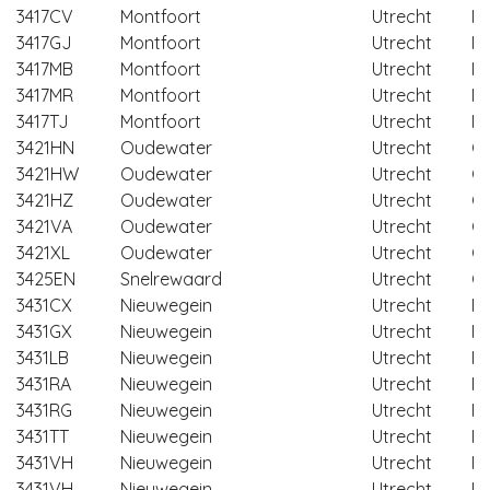
3417CV
Montfoort
Utrecht
Mo
3417GJ
Montfoort
Utrecht
Mo
3417MB
Montfoort
Utrecht
Mo
3417MR
Montfoort
Utrecht
Mo
3417TJ
Montfoort
Utrecht
Mo
3421HN
Oudewater
Utrecht
O
3421HW
Oudewater
Utrecht
O
3421HZ
Oudewater
Utrecht
O
3421VA
Oudewater
Utrecht
O
3421XL
Oudewater
Utrecht
O
3425EN
Snelrewaard
Utrecht
O
3431CX
Nieuwegein
Utrecht
Ni
3431GX
Nieuwegein
Utrecht
Ni
3431LB
Nieuwegein
Utrecht
Ni
3431RA
Nieuwegein
Utrecht
Ni
3431RG
Nieuwegein
Utrecht
Ni
3431TT
Nieuwegein
Utrecht
Ni
3431VH
Nieuwegein
Utrecht
Ni
3431VH
Nieuwegein
Utrecht
Ni