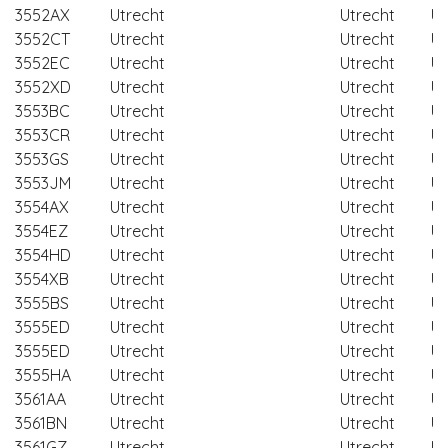
3552AX
Utrecht
Utrecht
Ut
3552CT
Utrecht
Utrecht
Ut
3552EC
Utrecht
Utrecht
Ut
3552XD
Utrecht
Utrecht
Ut
3553BC
Utrecht
Utrecht
Ut
3553CR
Utrecht
Utrecht
Ut
3553GS
Utrecht
Utrecht
Ut
3553JM
Utrecht
Utrecht
Ut
3554AX
Utrecht
Utrecht
Ut
3554EZ
Utrecht
Utrecht
Ut
3554HD
Utrecht
Utrecht
Ut
3554XB
Utrecht
Utrecht
Ut
3555BS
Utrecht
Utrecht
Ut
3555ED
Utrecht
Utrecht
Ut
3555ED
Utrecht
Utrecht
Ut
3555HA
Utrecht
Utrecht
Ut
3561AA
Utrecht
Utrecht
Ut
3561BN
Utrecht
Utrecht
Ut
3561GZ
Utrecht
Utrecht
Ut