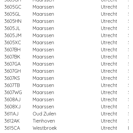
3605GC
Maarssen
Utrecht
St
3605GL
Maarssen
Utrecht
St
3605HN
Maarssen
Utrecht
St
3605JL
Maarssen
Utrecht
St
3605JM
Maarssen
Utrecht
St
3605XC
Maarssen
Utrecht
St
3607BH
Maarssen
Utrecht
St
3607BK
Maarssen
Utrecht
St
3607GA
Maarssen
Utrecht
St
3607GH
Maarssen
Utrecht
St
3607KS
Maarssen
Utrecht
St
3607TB
Maarssen
Utrecht
St
3607WG
Maarssen
Utrecht
St
3608AJ
Maarssen
Utrecht
St
3608XJ
Maarssen
Utrecht
St
3611AJ
Oud Zuilen
Utrecht
St
3612AK
Tienhoven
Utrecht
St
3615CA
Westbroek
Utrecht
De