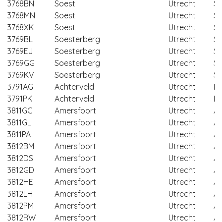
3768BN
Soest
Utrecht
So
3768MN
Soest
Utrecht
So
3768XK
Soest
Utrecht
So
3769BL
Soesterberg
Utrecht
So
3769EJ
Soesterberg
Utrecht
So
3769GG
Soesterberg
Utrecht
So
3769KV
Soesterberg
Utrecht
So
3791AG
Achterveld
Utrecht
L
3791PK
Achterveld
Utrecht
L
3811GC
Amersfoort
Utrecht
Am
3811GL
Amersfoort
Utrecht
Am
3811PA
Amersfoort
Utrecht
Am
3812BM
Amersfoort
Utrecht
Am
3812DS
Amersfoort
Utrecht
Am
3812GD
Amersfoort
Utrecht
Am
3812HE
Amersfoort
Utrecht
Am
3812LH
Amersfoort
Utrecht
Am
3812PM
Amersfoort
Utrecht
Am
3812RW
Amersfoort
Utrecht
Am