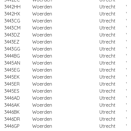
3442HH
Woerden
Utrecht
W
3442HX
Woerden
Utrecht
W
3443CG
Woerden
Utrecht
W
3443CM
Woerden
Utrecht
W
3443DZ
Woerden
Utrecht
W
3443EZ
Woerden
Utrecht
W
3443GG
Woerden
Utrecht
W
3444BG
Woerden
Utrecht
W
3445AN
Woerden
Utrecht
W
3445EG
Woerden
Utrecht
W
3445EK
Woerden
Utrecht
W
3445ER
Woerden
Utrecht
W
3445ES
Woerden
Utrecht
W
3446AD
Woerden
Utrecht
W
3446AK
Woerden
Utrecht
W
3446BK
Woerden
Utrecht
W
3446DR
Woerden
Utrecht
W
3446GP
Woerden
Utrecht
W