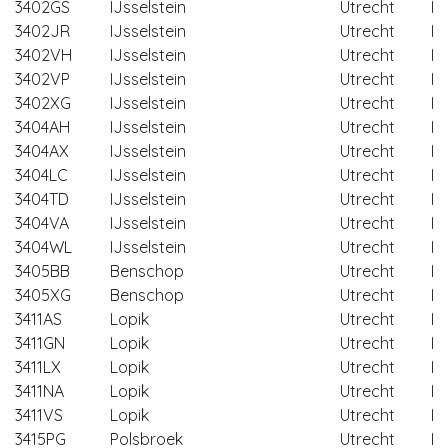
3402GS
IJsselstein
Utrecht
IJ
3402JR
IJsselstein
Utrecht
IJ
3402VH
IJsselstein
Utrecht
IJ
3402VP
IJsselstein
Utrecht
IJ
3402XG
IJsselstein
Utrecht
IJ
3404AH
IJsselstein
Utrecht
IJ
3404AX
IJsselstein
Utrecht
IJ
3404LC
IJsselstein
Utrecht
IJ
3404TD
IJsselstein
Utrecht
IJ
3404VA
IJsselstein
Utrecht
IJ
3404WL
IJsselstein
Utrecht
IJ
3405BB
Benschop
Utrecht
Lo
3405XG
Benschop
Utrecht
Lo
3411AS
Lopik
Utrecht
Lo
3411GN
Lopik
Utrecht
Lo
3411LX
Lopik
Utrecht
Lo
3411NA
Lopik
Utrecht
Lo
3411VS
Lopik
Utrecht
Lo
3415PG
Polsbroek
Utrecht
Lo