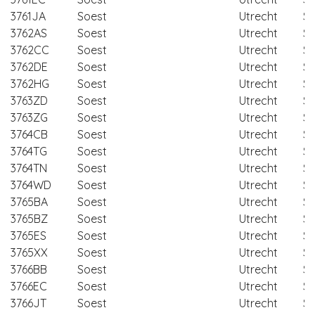
3761JA
Soest
Utrecht
So
3762AS
Soest
Utrecht
So
3762CC
Soest
Utrecht
So
3762DE
Soest
Utrecht
So
3762HG
Soest
Utrecht
So
3763ZD
Soest
Utrecht
So
3763ZG
Soest
Utrecht
So
3764CB
Soest
Utrecht
So
3764TG
Soest
Utrecht
So
3764TN
Soest
Utrecht
So
3764WD
Soest
Utrecht
So
3765BA
Soest
Utrecht
So
3765BZ
Soest
Utrecht
So
3765ES
Soest
Utrecht
So
3765XX
Soest
Utrecht
So
3766BB
Soest
Utrecht
So
3766EC
Soest
Utrecht
So
3766JT
Soest
Utrecht
So