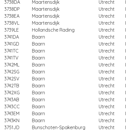
3738DA
Maartensdijk
Utrecht
De
3738DP
Maartensdijk
Utrecht
De
3738EA
Maartensdijk
Utrecht
De
3738VL
Maartensdijk
Utrecht
De
3739LE
Hollandsche Rading
Utrecht
De
3741DA
Baarn
Utrecht
B
3741GD
Baarn
Utrecht
B
3741TC
Baarn
Utrecht
B
3741TV
Baarn
Utrecht
B
3742ML
Baarn
Utrecht
B
3742SG
Baarn
Utrecht
B
3742SV
Baarn
Utrecht
B
3742TB
Baarn
Utrecht
B
3742XG
Baarn
Utrecht
B
3743AB
Baarn
Utrecht
B
3743CC
Baarn
Utrecht
B
3743EM
Baarn
Utrecht
B
3743KN
Baarn
Utrecht
B
3751JD
Bunschoten-Spakenburg
Utrecht
B