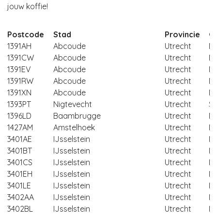
jouw koffie!
Postcode
Stad
Provincie
G
1391AH
Abcoude
Utrecht
D
1391CW
Abcoude
Utrecht
D
1391EV
Abcoude
Utrecht
D
1391RW
Abcoude
Utrecht
D
1391XN
Abcoude
Utrecht
D
1393PT
Nigtevecht
Utrecht
St
1396LD
Baambrugge
Utrecht
D
1427AM
Amstelhoek
Utrecht
D
3401AE
IJsselstein
Utrecht
IJ
3401BT
IJsselstein
Utrecht
IJ
3401CS
IJsselstein
Utrecht
IJ
3401EH
IJsselstein
Utrecht
IJ
3401LE
IJsselstein
Utrecht
IJ
3402AA
IJsselstein
Utrecht
IJ
3402BL
IJsselstein
Utrecht
IJ