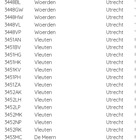
3448BL
Woerden
Utrecht
W
3448GW
Woerden
Utrecht
W
3448HW
Woerden
Utrecht
W
3448VL
Woerden
Utrecht
W
3448VP
Woerden
Utrecht
W
3451AN
Vleuten
Utrecht
Ut
3451BV
Vleuten
Utrecht
Ut
3451HG
Vleuten
Utrecht
Ut
3451HK
Vleuten
Utrecht
Ut
3451KV
Vleuten
Utrecht
Ut
3451PH
Vleuten
Utrecht
Ut
3451ZA
Vleuten
Utrecht
Ut
3452AK
Vleuten
Utrecht
Ut
3452LH
Vleuten
Utrecht
Ut
3452LP
Vleuten
Utrecht
Ut
3452MK
Vleuten
Utrecht
Ut
3452NP
Vleuten
Utrecht
Ut
3452RK
Vleuten
Utrecht
Ut
3453MC
De Meern
Utrecht
Ut