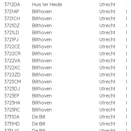
3712DA
Huis ter Heide
Utrecht
Ze
3721AP
Bilthoven
Utrecht
De
3721CH
Bilthoven
Utrecht
De
3721DZ
Bilthoven
Utrecht
De
3721LD
Bilthoven
Utrecht
De
3721PJ
Bilthoven
Utrecht
De
3722CE
Bilthoven
Utrecht
De
3722CR
Bilthoven
Utrecht
De
3722VA
Bilthoven
Utrecht
De
3722XC
Bilthoven
Utrecht
De
3722ZD
Bilthoven
Utrecht
De
3723CM
Bilthoven
Utrecht
De
3723DJ
Bilthoven
Utrecht
De
3723EP
Bilthoven
Utrecht
De
3723HA
Bilthoven
Utrecht
De
3723RC
Bilthoven
Utrecht
De
3731DA
De Bilt
Utrecht
De
3731HD
De Bilt
Utrecht
De
3731JG
De Bilt
Utrecht
De