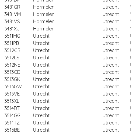
3481GR
Harmelen
Utrecht
W
3481VM
Harmelen
Utrecht
W
3481VS
Harmelen
Utrecht
W
3481XJ
Harmelen
Utrecht
W
3511MG
Utrecht
Utrecht
Ut
3511PB
Utrecht
Utrecht
Ut
3512CB
Utrecht
Utrecht
Ut
3512LS
Utrecht
Utrecht
Ut
3512NE
Utrecht
Utrecht
Ut
3513CD
Utrecht
Utrecht
Ut
3513GK
Utrecht
Utrecht
Ut
3513GW
Utrecht
Utrecht
Ut
3513VE
Utrecht
Utrecht
Ut
3513XL
Utrecht
Utrecht
Ut
3514BT
Utrecht
Utrecht
Ut
3514GG
Utrecht
Utrecht
Ut
3514TZ
Utrecht
Utrecht
Ut
3515BE
Utrecht
Utrecht
Ut