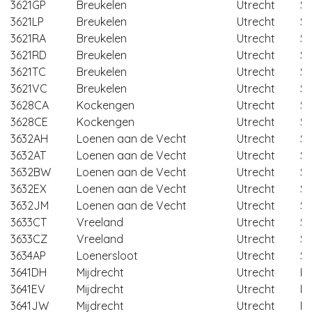
3621GP
Breukelen
Utrecht
St
3621LP
Breukelen
Utrecht
St
3621RA
Breukelen
Utrecht
St
3621RD
Breukelen
Utrecht
St
3621TC
Breukelen
Utrecht
St
3621VC
Breukelen
Utrecht
St
3628CA
Kockengen
Utrecht
St
3628CE
Kockengen
Utrecht
St
3632AH
Loenen aan de Vecht
Utrecht
St
3632AT
Loenen aan de Vecht
Utrecht
St
3632BW
Loenen aan de Vecht
Utrecht
St
3632EX
Loenen aan de Vecht
Utrecht
St
3632JM
Loenen aan de Vecht
Utrecht
St
3633CT
Vreeland
Utrecht
St
3633CZ
Vreeland
Utrecht
St
3634AP
Loenersloot
Utrecht
St
3641DH
Mijdrecht
Utrecht
D
3641EV
Mijdrecht
Utrecht
D
3641JW
Mijdrecht
Utrecht
D