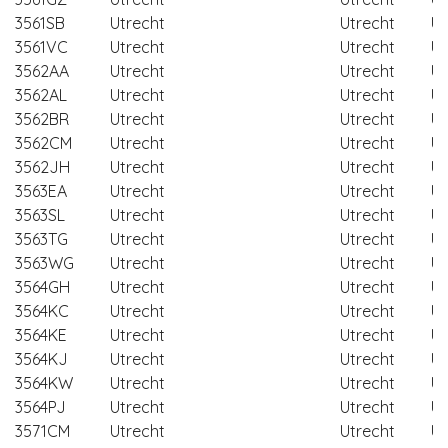
3561SB
Utrecht
Utrecht
Ut
3561VC
Utrecht
Utrecht
Ut
3562AA
Utrecht
Utrecht
Ut
3562AL
Utrecht
Utrecht
Ut
3562BR
Utrecht
Utrecht
Ut
3562CM
Utrecht
Utrecht
Ut
3562JH
Utrecht
Utrecht
Ut
3563EA
Utrecht
Utrecht
Ut
3563SL
Utrecht
Utrecht
Ut
3563TG
Utrecht
Utrecht
Ut
3563WG
Utrecht
Utrecht
Ut
3564GH
Utrecht
Utrecht
Ut
3564KC
Utrecht
Utrecht
Ut
3564KE
Utrecht
Utrecht
Ut
3564KJ
Utrecht
Utrecht
Ut
3564KW
Utrecht
Utrecht
Ut
3564PJ
Utrecht
Utrecht
Ut
3571CM
Utrecht
Utrecht
Ut