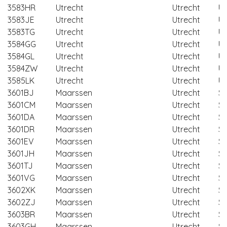
3583HR
Utrecht
Utrecht
Ut
3583JE
Utrecht
Utrecht
Ut
3583TG
Utrecht
Utrecht
Ut
3584GG
Utrecht
Utrecht
Ut
3584GL
Utrecht
Utrecht
Ut
3584ZW
Utrecht
Utrecht
Ut
3585LK
Utrecht
Utrecht
Ut
3601BJ
Maarssen
Utrecht
St
3601CM
Maarssen
Utrecht
St
3601DA
Maarssen
Utrecht
St
3601DR
Maarssen
Utrecht
St
3601EV
Maarssen
Utrecht
St
3601JH
Maarssen
Utrecht
St
3601TJ
Maarssen
Utrecht
St
3601VG
Maarssen
Utrecht
St
3602XK
Maarssen
Utrecht
St
3602ZJ
Maarssen
Utrecht
St
3603BR
Maarssen
Utrecht
St
3603GH
Maarssen
Utrecht
St