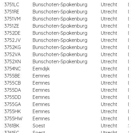
3751LC
Bunschoten-Spakenburg
Utrecht
B
3751RE
Bunschoten-Spakenburg
Utrecht
B
3751VM
Bunschoten-Spakenburg
Utrecht
B
3751ZE
Bunschoten-Spakenburg
Utrecht
B
3752DE
Bunschoten-Spakenburg
Utrecht
B
3752JV
Bunschoten-Spakenburg
Utrecht
B
3752KG
Bunschoten-Spakenburg
Utrecht
B
3752VA
Bunschoten-Spakenburg
Utrecht
B
3752XN
Bunschoten-Spakenburg
Utrecht
B
3754NC
Eemdijk
Utrecht
B
3755BE
Eemnes
Utrecht
E
3755CB
Eemnes
Utrecht
E
3755DA
Eemnes
Utrecht
E
3755DD
Eemnes
Utrecht
E
3755GA
Eemnes
Utrecht
E
3755HK
Eemnes
Utrecht
E
3755HW
Eemnes
Utrecht
E
3761BK
Soest
Utrecht
So
3761EC
Soest
Utrecht
So