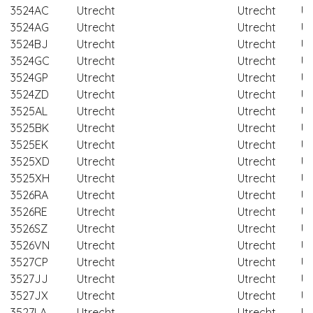
3524AC
Utrecht
Utrecht
Ut
3524AG
Utrecht
Utrecht
Ut
3524BJ
Utrecht
Utrecht
Ut
3524GC
Utrecht
Utrecht
Ut
3524GP
Utrecht
Utrecht
Ut
3524ZD
Utrecht
Utrecht
Ut
3525AL
Utrecht
Utrecht
Ut
3525BK
Utrecht
Utrecht
Ut
3525EK
Utrecht
Utrecht
Ut
3525XD
Utrecht
Utrecht
Ut
3525XH
Utrecht
Utrecht
Ut
3526RA
Utrecht
Utrecht
Ut
3526RE
Utrecht
Utrecht
Ut
3526SZ
Utrecht
Utrecht
Ut
3526VN
Utrecht
Utrecht
Ut
3527CP
Utrecht
Utrecht
Ut
3527JJ
Utrecht
Utrecht
Ut
3527JX
Utrecht
Utrecht
Ut
3527LA
Utrecht
Utrecht
Ut