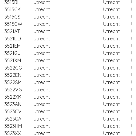
3515BL
Utrecht
Utrecht
Ut
3515CK
Utrecht
Utrecht
Ut
3515CS
Utrecht
Utrecht
Ut
3515CW
Utrecht
Utrecht
Ut
3521AT
Utrecht
Utrecht
Ut
3521DD
Utrecht
Utrecht
Ut
3521EM
Utrecht
Utrecht
Ut
3521GJ
Utrecht
Utrecht
Ut
3521XM
Utrecht
Utrecht
Ut
3522CG
Utrecht
Utrecht
Ut
3522EN
Utrecht
Utrecht
Ut
3522SM
Utrecht
Utrecht
Ut
3522VG
Utrecht
Utrecht
Ut
3522XK
Utrecht
Utrecht
Ut
3523AN
Utrecht
Utrecht
Ut
3523CV
Utrecht
Utrecht
Ut
3523GA
Utrecht
Utrecht
Ut
3523HM
Utrecht
Utrecht
Ut
3523XX
Utrecht
Utrecht
Ut