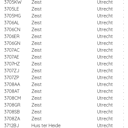
3705KW
Zeist
Utrecht
Ze
3705LE
Zeist
Utrecht
Ze
3705MG
Zeist
Utrecht
Ze
3706AL
Zeist
Utrecht
Ze
3706CN
Zeist
Utrecht
Ze
3706ER
Zeist
Utrecht
Ze
3706GN
Zeist
Utrecht
Ze
3707AC
Zeist
Utrecht
Ze
3707AE
Zeist
Utrecht
Ze
3707HZ
Zeist
Utrecht
Ze
3707ZJ
Zeist
Utrecht
Ze
3707ZP
Zeist
Utrecht
Ze
3708AA
Zeist
Utrecht
Ze
3708AT
Zeist
Utrecht
Ze
3708CM
Zeist
Utrecht
Ze
3708GR
Zeist
Utrecht
Ze
3708SB
Zeist
Utrecht
Ze
3708ZA
Zeist
Utrecht
Ze
3712BJ
Huis ter Heide
Utrecht
Ze