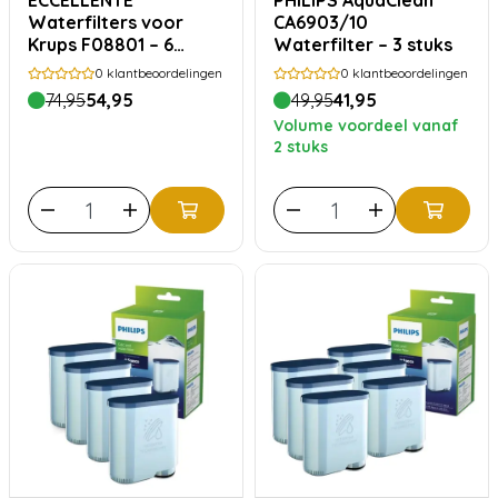
ECCELLENTE
PHILIPS AquaClean
Waterfilters voor
CA6903/10
Krups F08801 – 6
Waterfilter – 3 stuks
Stuks
0
klantbeoordelingen
0
klantbeoordelingen
74,95
54,95
49,95
41,95
Volume voordeel vanaf
2 stuks