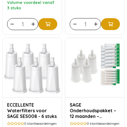
Volume voordeel vanaf
3 stuks
ECCELLENTE
SAGE
Waterfilters voor
Onderhoudspakket –
SAGE SES008 - 6 stuks
12 maanden –
waterfilters, ontkalker
0
klantbeoordelingen
0
klantbeoordelingen