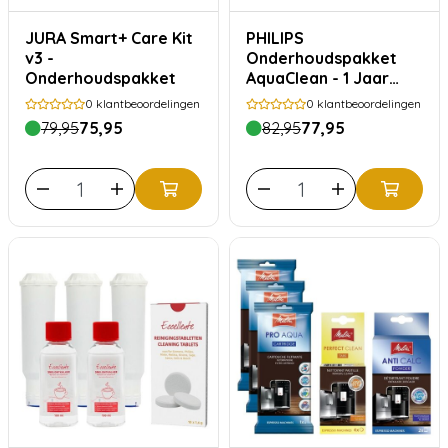
JURA Smart+ Care Kit
PHILIPS
v3 -
Onderhoudspakket
Onderhoudspakket
AquaClean - 1 Jaar
volledig
0
klantbeoordelingen
0
klantbeoordelingen
Koffiemachine
79,95
75,95
82,95
77,95
Onderhoud