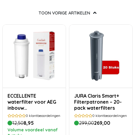
TOON VORIGE ARTIKELEN
ECCELLENTE
JURA Claris Smart+
waterfilter voor AEG
Filterpatronen – 20-
inbouw
pack waterfilters
koffiemachines
0
klantbeoordelingen
0
klantbeoordelingen
(M3BICF200)
12,50
8,95
299,00
269,00
Volume voordeel vanaf