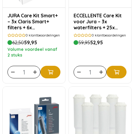
JURA Care Kit Smart+
ECCELLENTE Care Kit
– 3x Claris Smart+
voor Jura – 3x
filters + 6x
waterfilters + 25x
reinigingstabletten
reinigingstabletten
0
klantbeoordelingen
0
klantbeoordelingen
62,50
59,95
59,95
52,95
Volume voordeel vanaf
2 stuks