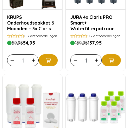
KRUPS
JURA 4x Claris PRO
Onderhoudspakket 6
Smart+
Maanden – 3x Claris
Waterfilterpatroon
F08801, XS3000 &
0
klantbeoordelingen
0
klantbeoordelingen
F054
59,95
54,95
159,95
137,95