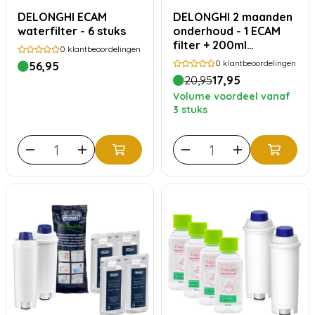
DELONGHI ECAM
DELONGHI 2 maanden
waterfilter - 6 stuks
onderhoud - 1 ECAM
filter + 200ml
0
klantbeoordelingen
EcoDecalk ontkalker
0
klantbeoordelingen
56,95
20,95
17,95
Volume voordeel vanaf
3 stuks