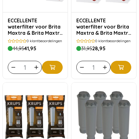
ECCELLENTE
ECCELLENTE
waterfilter voor Brita
waterfilter voor Brita
Maxtra & Brita Maxtra
Maxtra & Brita Maxtra
Pro - 12 stuks
Pro - 8 stuks
0
klantbeoordelingen
0
klantbeoordelingen
jaarpakket
voordeelverpakking
44,95
41,95
31,95
28,95