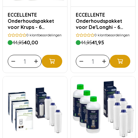
ECCELLENTE
ECCELLENTE
Onderhoudspakket
Onderhoudspakket
voor Krups - 6
voor De'Longhi - 6
maanden
maanden
0
klantbeoordelingen
0
klantbeoordelingen
44,95
40,00
44,95
41,95