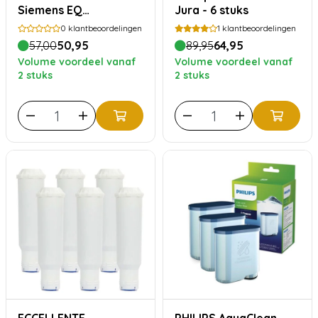
Siemens EQ
Jura - 6 stuks
(TZ70063A) – 6 stuks
0
klantbeoordelingen
1
klantbeoordelingen
57,00
50,95
89,95
64,95
Volume voordeel vanaf
Volume voordeel vanaf
2 stuks
2 stuks