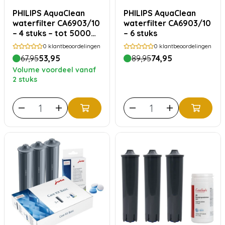
PHILIPS AquaClean
PHILIPS AquaClean
waterfilter CA6903/10
waterfilter CA6903/10
– 4 stuks – tot 5000
– 6 stuks
kopjes
0
klantbeoordelingen
0
klantbeoordelingen
67,95
53,95
89,95
74,95
Volume voordeel vanaf
2 stuks