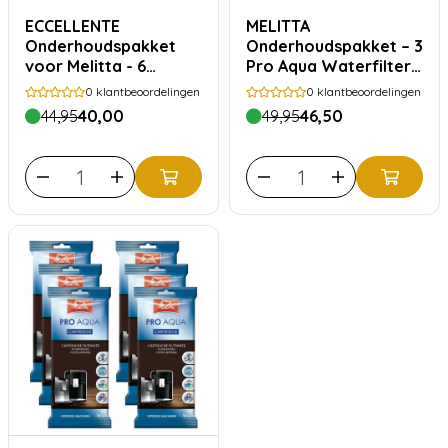
ECCELLENTE
MELITTA
Onderhoudspakket
Onderhoudspakket – 3
voor Melitta - 6
Pro Aqua Waterfilters,
maanden
Anti Calc & Perfect
0
klantbeoordelingen
0
klantbeoordelingen
Clean
44,95
40,00
49,95
46,50