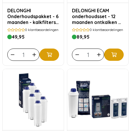
DELONGHI
DELONGHI ECAM
Onderhoudspakket - 6
onderhoudsset - 12
maanden - kalkfilters
maanden ontkalken en
en ontkalken
waterfilters
0
klantbeoordelingen
0
klantbeoordelingen
49,95
89,95