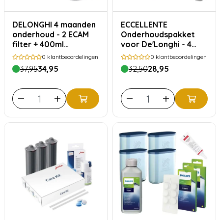
DELONGHI 4 maanden
ECCELLENTE
onderhoud - 2 ECAM
Onderhoudspakket
filter + 400ml
voor De'Longhi - 4
EcoDecalk ontkalker
maanden
0
klantbeoordelingen
0
klantbeoordelingen
37,95
34,95
32,50
28,95