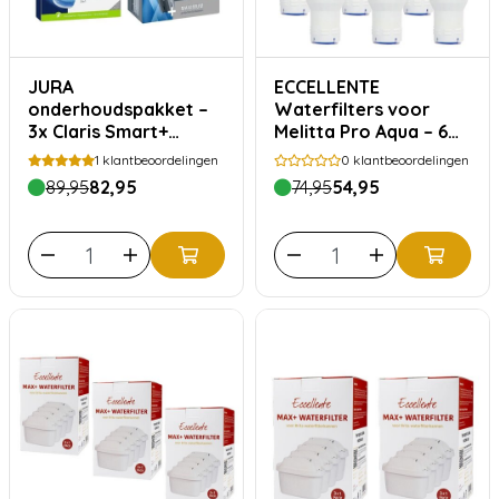
JURA
ECCELLENTE
onderhoudspakket –
Waterfilters voor
3x Claris Smart+
Melitta Pro Aqua – 6
waterfilter + 25x
stuks
1
klantbeoordelingen
0
klantbeoordelingen
reinigingstabletten
89,95
82,95
74,95
54,95