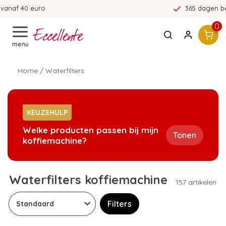
365 dagen bedenktijd!
0
menu
Home
/
Waterfilters
KEUZEHULP
Welke producten passen bij mijn
Tonen
koffiemachine?
Waterfilters koffiemachine
157 artikelen
Filters