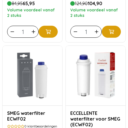
en reiniger
84,95
65,95
124,90
104,90
Volume voordeel vanaf
Volume voordeel vanaf
2 stuks
2 stuks
SMEG waterfilter
ECCELLENTE
ECWF02
waterfilter voor SMEG
(ECWF02)
0
klantbeoordelingen