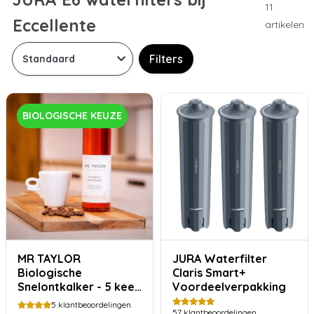
11
Eccellente
artikelen
Filters
BIOLOGISCHE KEUZE
MR TAYLOR
JURA Waterfilter
Biologische
Claris Smart+
Snelontkalker - 5 keer
Voordeelverpakking
ontkalken
5
klantbeoordelingen
57
klantbeoordelingen