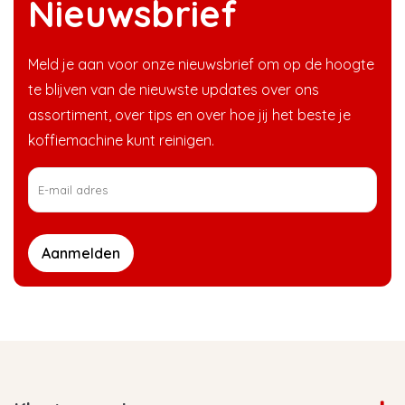
Nieuwsbrief
dus om minder vaak te hoeven ontkalken!
JURA onderhoudsproducten bij
Meld je aan voor onze nieuwsbrief om op de hoogte
Eccellente
te blijven van de nieuwste updates over ons
assortiment, over tips en over hoe jij het beste je
Bij Eccellente kun je goed terecht om al je
koffiemachine kunt reinigen.
onderhoudsartikelen te kopen voor je JURA E6.
Naast waterfilters kun je ook terecht bij ons
voor
reinigingstabletten
en
ontkalkingstabletten
. Als je vandaag besteld
voor 23:59 heb je je producten morgen nog in
Aanmelden
huis! Bestellingen boven de € 40,- hebben gratis
verzending.
Gerelateerd, blog:
JURA Onderhoudsproducten