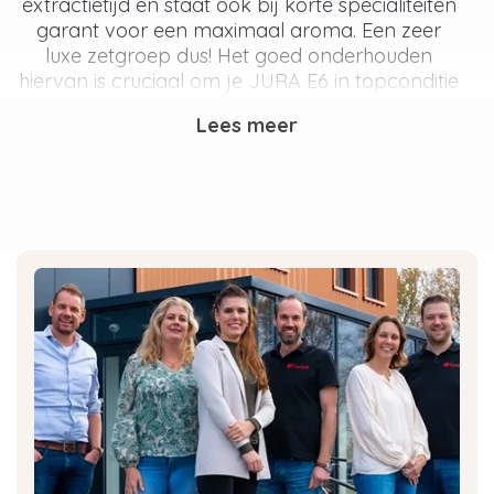
extractietijd en staat ook bij korte specialiteiten
garant voor een maximaal aroma. Een zeer
luxe zetgroep dus! Het goed onderhouden
hiervan is cruciaal om je JURA E6 in topconditie
te houden.
Lees meer
Welk JURA waterfilter gebruikt
de E6?
JURA heeft veel verschillende type waterfilters.
Jouw E6 apparaat maakt gebruik van het Jura
Claris Smart waterfilter. Jouw JURA E6 en het
Claris Smart waterfilter
werken samen om het
filterproces te optimaliseren. Het fijne van het
gebruiken van een Claris Smart waterfilter is dat
er een chip inzit die jouw apparaat herkent. De
chip geeft aan wanneer het waterfilter aan
vervanging toe is en vervolgens krijg je hiervan
een melding op je apparaat.