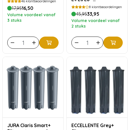
46
klantbeoordelingen
Voordeelverpakking
8
klantbeoordelingen
17,95
16,50
45,95
33,95
Volume voordeel vanaf
3 stuks
Volume voordeel vanaf
2 stuks
JURA Claris Smart+
ECCELLENTE Grey+