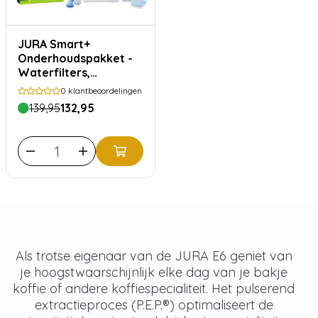
JURA Smart+
Onderhoudspakket -
Waterfilters,
ontkalking en
0
klantbeoordelingen
reiniging
139,95
132,95
Als trotse eigenaar van de JURA E6 geniet van
je hoogstwaarschijnlijk elke dag van je bakje
koffie of andere koffiespecialiteit. Het pulserend
extractieproces (P.E.P.®) optimaliseert de