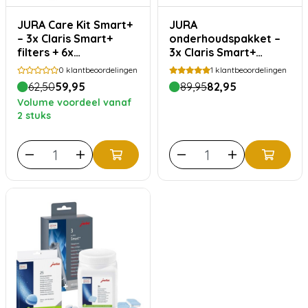
JURA Care Kit Smart+
JURA
– 3x Claris Smart+
onderhoudspakket –
filters + 6x
3x Claris Smart+
reinigingstabletten
waterfilter + 25x
0
klantbeoordelingen
1
klantbeoordelingen
reinigingstabletten
62,50
59,95
89,95
82,95
Volume voordeel vanaf
2 stuks