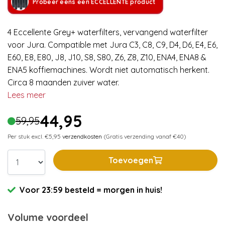
Probeer eens een ECCELLENTE product
4 Eccellente Grey+ waterfilters, vervangend waterfilter
voor Jura. Compatible met Jura C3, C8, C9, D4, D6, E4, E6,
E60, E8, E80, J8, J10, S8, S80, Z6, Z8, Z10, ENA4, ENA8 &
ENA5 koffiemachines. Wordt niet automatisch herkent.
Circa 8 maanden zuiver water.
Lees meer
44,95
59,95
Per stuk excl. €5,95
verzendkosten
(Gratis verzending vanaf €40)
Toevoegen
Voor 23:59 besteld = morgen in huis!
Volume voordeel