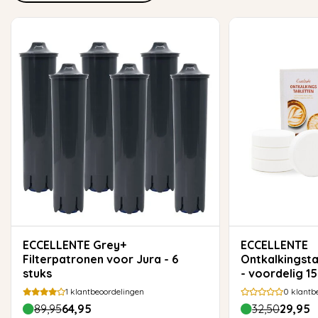
ECCELLENTE Grey+
ECCELLENTE
Filterpatronen voor Jura - 6
Ontkalkingst
stuks
- voordelig 1
1
klantbeoordelingen
0
klantb
89,95
64,95
32,50
29,95