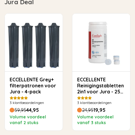
Jura Deal
ECCELLENTE Grey+
ECCELLENTE
filterpatronen voor
Reinigingstabletten
Jura - 4-pack
2in1 voor Jura - 25
stuks
3
klantbeoordelingen
3
klantbeoordelingen
59,95
44,95
24,95
19,95
Volume voordeel
Volume voordeel
vanaf 2 stuks
vanaf 3 stuks