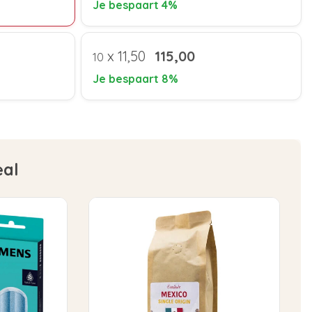
Je bespaart 4%
x
11,50
115,00
10
Je bespaart 8%
eal