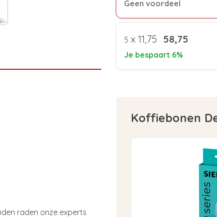
Geen voordeel
x
11,75
58,75
5
Je bespaart 6%
Koffiebonen D
uden raden onze experts