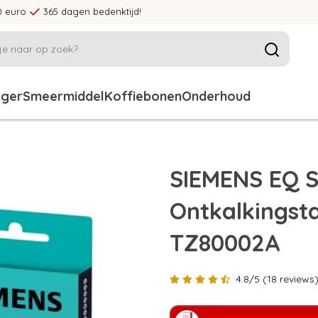
0 euro
365 dagen bedenktijd!
iger
Smeermiddel
Koffiebonen
Onderhoud
SIEMENS EQ Se
Ontkalkingst
TZ80002A
4.8/5 (18 reviews