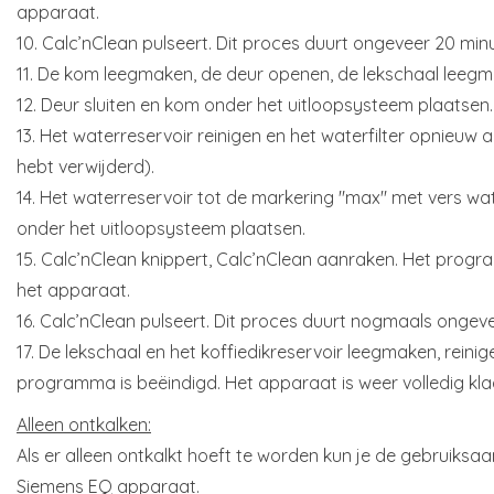
apparaat.
10. Calc’nClean pulseert. Dit proces duurt ongeveer 20 min
11. De kom leegmaken, de deur openen, de lekschaal leeg
12. Deur sluiten en kom onder het uitloopsysteem plaatsen.
13. Het waterreservoir reinigen en het waterfilter opnieuw 
hebt verwijderd).
14. Het waterreservoir tot de markering "max" met vers wa
onder het uitloopsysteem plaatsen.
15. Calc’nClean knippert, Calc’nClean aanraken. Het progra
het apparaat.
16. Calc’nClean pulseert. Dit proces duurt nogmaals ongev
17. De lekschaal en het koffiedikreservoir leegmaken, rein
programma is beëindigd. Het apparaat is weer volledig kla
Alleen ontkalken:
Als er alleen ontkalkt hoeft te worden kun je de gebruiksaa
Siemens EQ apparaat.