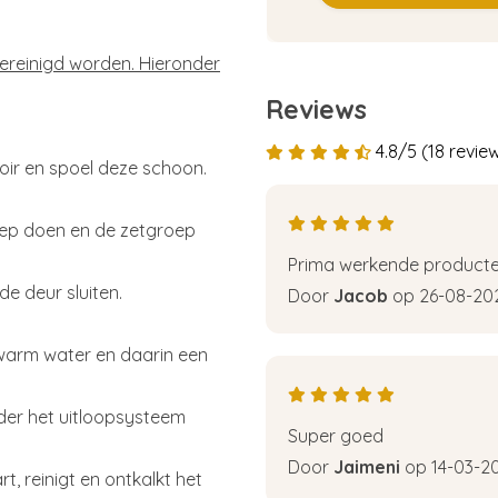
ereinigd worden. Hieronder
Reviews
4.8/5 (18 revie
voir en spoel deze schoon.
roep doen en de zetgroep
Prima werkende product
e deur sluiten.
Door
Jacob
op 26-08-20
uwwarm water en daarin een
onder het uitloopsysteem
Super goed
Door
Jaimeni
op 14-03-2
, reinigt en ontkalkt het