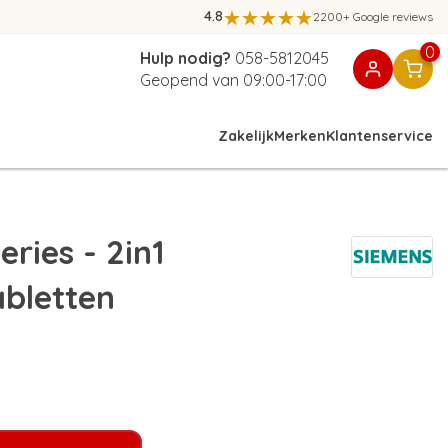
4.8
2200+ Google reviews
0
Hulp nodig?
058-5812045
Geopend van 09:00-17:00
Zakelijk
Merken
Klantenservice
ries - 2in1
abletten
)