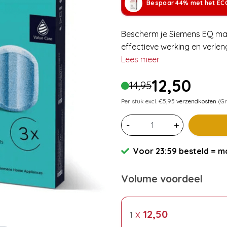
Bespaar 44% met het ECC
Bescherm je Siemens EQ mach
effectieve werking en verlen
Lees meer
12,50
14,95
Per stuk excl. €5,95
verzendkosten
(Gr
-
+
Voor 23:59 besteld = mo
Volume voordeel
x
12,50
1