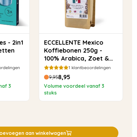
ECCELLENTE Mexico
etten
Koffiebonen 250g -
100% Arabica, Zoet &
Toegankelijk
rdelingen
1
klantbeoordelingen
8,95
9,95
naf 3
Volume voordeel vanaf 3
stuks
oevoegen aan winkelwagen