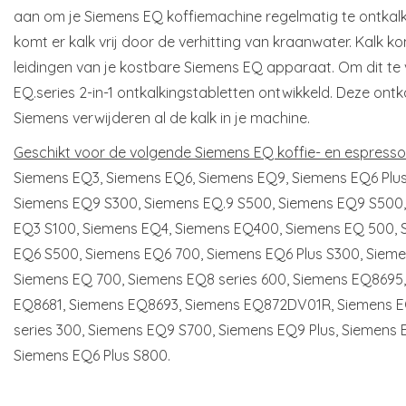
aan om je Siemens EQ koffiemachine regelmatig te ontkalk
komt er kalk vrij door de verhitting van kraanwater. Kalk kom
leidingen van je kostbare Siemens EQ apparaat. Om dit te
EQ.series 2-in-1 ontkalkingstabletten ontwikkeld. Deze ont
Siemens verwijderen al de kalk in je machine.
Geschikt voor de volgende Siemens EQ koffie- en espress
Siemens EQ3, Siemens EQ6, Siemens EQ9, Siemens EQ6 Plus,
Siemens EQ9 S300, Siemens EQ.9 S500, Siemens EQ9 S500,
EQ3 S100, Siemens EQ4, Siemens EQ400, Siemens EQ 500, 
EQ6 S500, Siemens EQ6 700, Siemens EQ6 Plus S300, Sieme
Siemens EQ 700, Siemens EQ8 series 600, Siemens EQ8695
EQ8681, Siemens EQ8693, Siemens EQ872DV01R, Siemens E
series 300, Siemens EQ9 S700, Siemens EQ9 Plus, Siemens
Siemens EQ6 Plus S800.