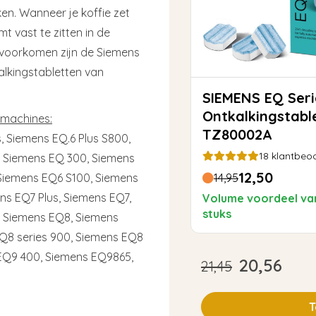
en. Wanneer je koffie zet
t vast te zitten in de
 voorkomen zijn de Siemens
kalkingstabletten van
SIEMENS EQ Series - 2in1
Ontkalkingstabl
omachines:
TZ80002A
 Siemens EQ.6 Plus S800,
18
klantbeoo
 Siemens EQ 300, Siemens
12,50
Siemens EQ6 S100, Siemens
14,95
ns EQ7 Plus, Siemens EQ7,
Volume voordeel va
stuks
, Siemens EQ8, Siemens
Q8 series 900, Siemens EQ8
 EQ9 400, Siemens EQ9865,
20,56
21,45
T