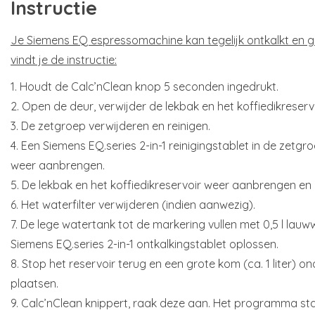
Instructie
Je Siemens EQ espressomachine kan tegelijk ontkalkt en g
vindt je de instructie:
1. Houdt de Calc’nClean knop 5 seconden ingedrukt.
2. Open de deur, verwijder de lekbak en het koffiedikreser
3. De zetgroep verwijderen en reinigen.
4. Een Siemens EQ.series 2-in-1 reinigingstablet in de zetg
weer aanbrengen.
5. De lekbak en het koffiedikreservoir weer aanbrengen en d
6. Het waterfilter verwijderen (indien aanwezig).
7. De lege watertank tot de markering vullen met 0,5 l la
Siemens EQ.series 2-in-1 ontkalkingstablet oplossen.
8. Stop het reservoir terug en een grote kom (ca. 1 liter) 
plaatsen.
9. Calc’nClean knippert, raak deze aan. Het programma start