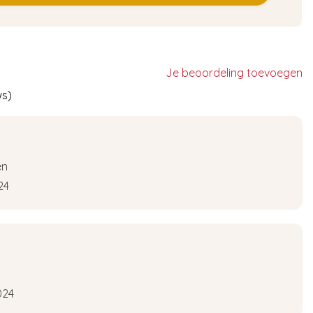
Je beoordeling toevoegen
ws)
en
24
024