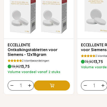
ECCELLENTE
ECCELLENTE Reinigingstabletten
Ontkalkingstabletten voor
voor Siemens 
Siemens - 12x18gram
2
klantbe
2
klantbeoordelingen
19,90
13,75
19,90
13,75
Volume voordee
Volume voordeel vanaf 2 stuks