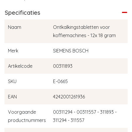
Specificaties
Naam
Ontkalkingstabletten voor
koffiemachines - 12x 18 gram
Merk
SIEMENS BOSCH
Artikelcode
00311893
SKU
E-0665
EAN
4242001261936
Voorgaande
00311294 - 00311557 - 311893 -
productnummers
311294 - 311557