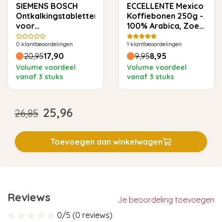
SIEMENS BOSCH
ECCELLENTE Mexico
Ontkalkingstabletten
Koffiebonen 250g -
voor
100% Arabica, Zoet
koffiemachines - 12x
& Toegankelijk
0
klantbeoordelingen
1
klantbeoordelingen
18 gram
20,95
17,90
9,95
8,95
Volume voordeel
Volume voordeel
vanaf 3 stuks
vanaf 3 stuks
25,96
26,85
Toevoegen aan winkelwagen
Reviews
Je beoordeling toevoegen
0/5 (0 reviews)