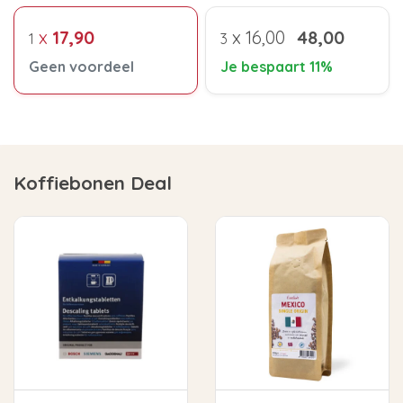
x
17,90
x
16,00
48,00
1
3
Geen voordeel
Je bespaart 11%
Koffiebonen Deal