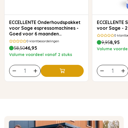
ECCELLENTE Onderhoudspakket
ECCELLENTE Stoompijpreiniger
voor Sage espressomachines -
voor Sage - 
Goed voor 6 maanden
0
klantb
onderhoud
0
klantbeoordelingen
9,95
8,95
58,50
46,95
Volume voordee
Volume voordeel vanaf 2 stuks