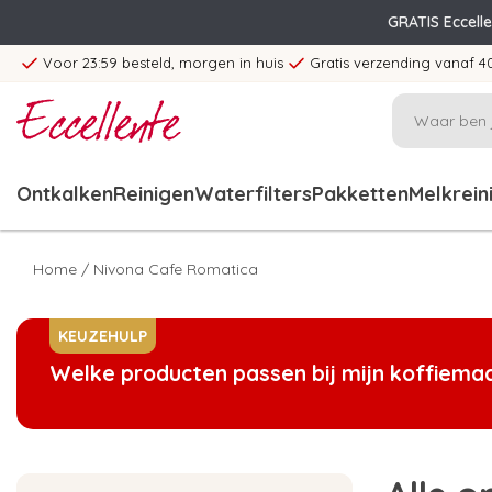
GRATIS Eccell
Voor 23:59 besteld, morgen in huis
Gratis verzending vanaf 4
Ontkalken
Reinigen
Waterfilters
Pakketten
Melkrein
Home
/
Nivona Cafe Romatica
KEUZEHULP
Welke producten passen bij mijn koffiema