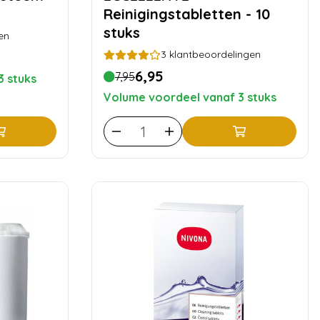
Reinigingstabletten - 10
stuks
en
3
klantbeoordelingen
6,95
7,95
3 stuks
Volume voordeel vanaf 3 stuks