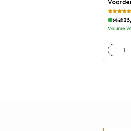
Voordee
23
36,25
Volume vo