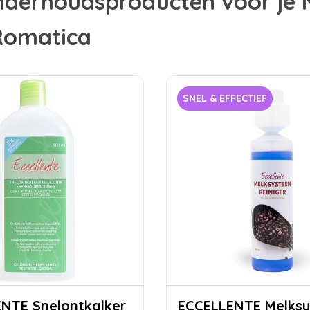
onderhoudsproducten voor je 
Romatica
SNEL & EFFECTIEF
ontkalker
ECCELLENTE Melksysteem