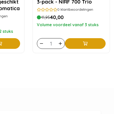
geschikt
3-pack - NIRF 700 Trio
omatica
0
klantbeoordelingen
ingen
40,00
41,95
Volume voordeel vanaf 3 stuks
2 stuks