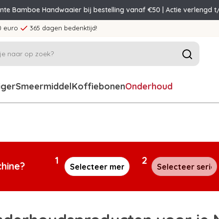
ente Bamboe Handwaaier bij bestelling vanaf €50 | Actie verlengd t
0 euro
365 dagen bedenktijd!
iger
Smeermiddel
Koffiebonen
Onderhoud
1
2
chine?