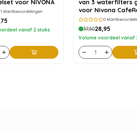
lset voor NIVONA
van 3 waterfilters 
voor Nivona CafeR
1
klantbeoordelingen
0
klantbeoordel
,75
28,95
37,50
ordeel vanaf 2 stuks
Volume voordeel vanaf 