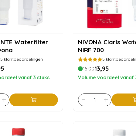
terfilter
NIVONA Claris Waterfilter
vona
NIRF 700
5
klantbeoordelingen
5
klantbeoordeli
95
13,95
15,00
ordeel vanaf 3 stuks
Volume voordeel vanaf 