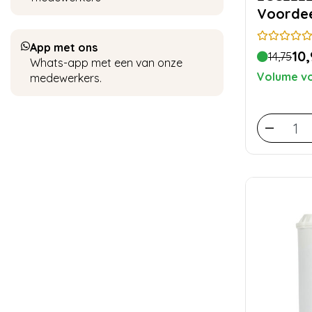
Voordee
App met ons
10,
14,75
Whats-app met een van onze
Volume vo
medewerkers.