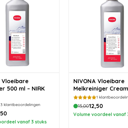
e
NIVONA Vloeibare
er 500 ml – NIRK
Melkreiniger Crea
1
klantbeoordeli
3
klantbeoordelingen
12,50
15,00
,50
Volume voordeel vanaf 
ordeel vanaf 3 stuks