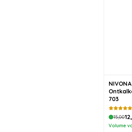
NIVONA Vloeibar
Ontkalk
703
12
15,00
Volume vo