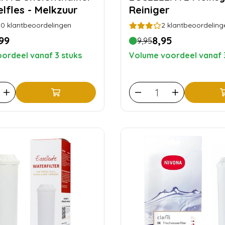
lfles - Melkzuur
Reiniger
0
klantbeoordelingen
2
klantbeoordeling
99
8,95
9,95
ordeel vanaf 3 stuks
Volume voordeel vanaf 