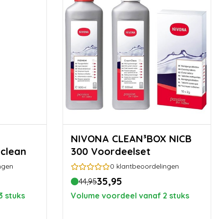
NIVONA CLEAN³BOX NICB
mclean
300 Voordeelset
ngen
0
klantbeoordelingen
35,95
44,95
3 stuks
Volume voordeel vanaf 2 stuks