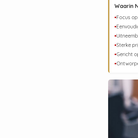
Waarin N
Focus op 
●
Eenvoudi
●
Uitneemb
●
Sterke pr
●
Gericht o
●
Ontworpe
●