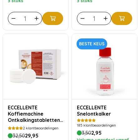
3 stuks
3 stuks
BESTE KEUS
ECCELLENTE
ECCELLENTE
Koffiemachine
Snelontkalker
Ontkalkingstabletten
185
klantbeoordelingen
- Voordeelverpakking
2
klantbeoordelingen
30 stuks
3,50
2,95
32,50
29,95