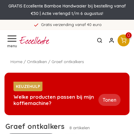
GRATIS Eccellente Bamboe Handwaaier bij bestelling vanaf
€50 | Actie verlengd t/m 6 augustus!
Gratis verzending vanaf 40 euro
0
menu
Home
/
Ontkalken
/
Graef ontkalkers
KEUZEHULP
Welke producten passen bij mijn
Tonen
koffiemachine?
Graef ontkalkers
8 artikelen