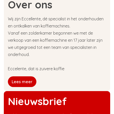
Over ons
bij ons diverse producten bestellen.
Hoe ontstaat kalkaanslag in mijn
Wij zijn Eccellente, dé specialist in het onderhouden
Graef espressomachine?
en ontkalken van koffiemachines.
Vanaf een zolderkamer begonnen we met de
Nederland behoort tot de landen met de beste
verkoop van een koffiemachine en 17 jaar later zijn
drinkwaterkwaliteit. Daar mogen we best trots
we uitgegroeid tot een team van specialisten in
op zijn! Het water bevat echter wel veel kalk.
Die kalk gaat zich na verloop van tijd afzetten
onderhoud.
aan de binnenkant van je water verbruikende
apparaten. Wanneer je daar niets aan doet, zal
Eccelente, dat is zuivere koffie
de kalkaanslag het apparaat dusdanig
aantasten dat het kapot gaat. Dat wil je
Lees meer
natuurlijk voorkomen, en daarom is het
belangrijk om eens in de zowel tijd je Graef
koffiemachine te ontkalken.
Nieuwsbrief
Graef ontkalkingsmiddel