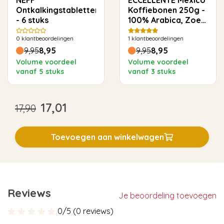
NEFF
ECCELLENTE Mexico
Ontkalkingstabletten
Koffiebonen 250g -
- 6 stuks
100% Arabica, Zoet
& Toegankelijk
0
klantbeoordelingen
1
klantbeoordelingen
9,95
8,95
9,95
8,95
Volume voordeel
Volume voordeel
vanaf 5 stuks
vanaf 3 stuks
17,01
17,90
Toevoegen aan winkelwagen
Reviews
Je beoordeling toevoegen
0/5 (0 reviews)