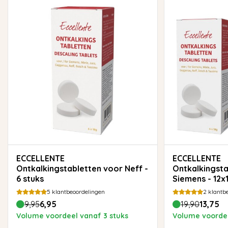
ECCELLENTE
ECCELLENTE
Ontkalkingstabletten voor Neff -
Ontkalkingsta
6 stuks
Siemens - 12
5
klantbeoordelingen
2
klantbe
9,95
6,95
19,90
13,75
Volume voordeel vanaf 3 stuks
Volume voordee