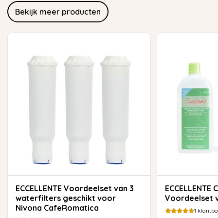
Bekijk meer producten
ECCELLENTE Voordeelset van 3
ECCELLENTE Clean Box
waterfilters geschikt voor
Voordeelset 
Nivona CafeRomatica
1
klantbe