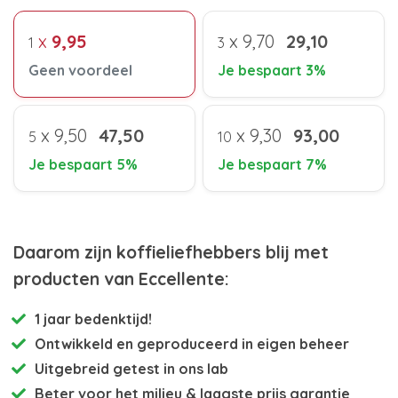
x
9,95
x
9,70
29,10
1
3
Geen voordeel
Je bespaart 3%
x
9,50
47,50
x
9,30
93,00
5
10
Je bespaart 5%
Je bespaart 7%
Daarom zijn koffieliefhebbers blij met
producten van Eccellente:
1 jaar bedenktijd!
Ontwikkeld en
geproduceerd in eigen beheer
Uitgebreid getest
in ons lab
Beter voor het milieu
& laagste prijs garantie