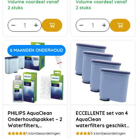
Volume voordeel vanaf
Volume voordeel vanaf
Reinigingstabletten &
2 stuks
2 stuks
Siliconenvet
6 MAANDEN ONDERHOUD
PHILIPS AquaClean
ECCELLENTE set van 4
Onderhoudspakket – 2
AquaClean
Waterfilters,
waterfilters geschikt
Ontkalker,
voor Philips Saeco
1
klantbeoordelingen
5
klantbeoordelingen
Reinigingstabletten &