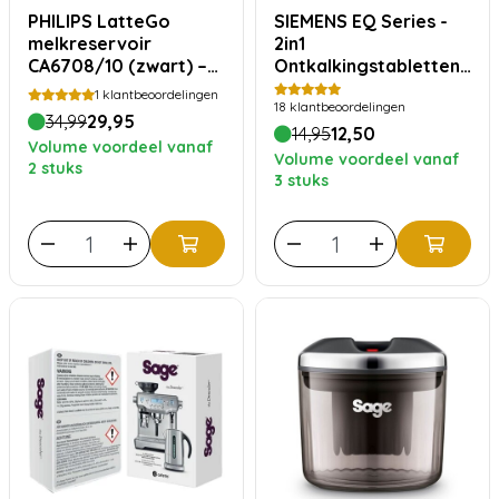
PHILIPS LatteGo
SIEMENS EQ Series -
melkreservoir
2in1
CA6708/10 (zwart) –
Ontkalkingstabletten
origineel
TZ80002A
1
klantbeoordelingen
18
klantbeoordelingen
34,99
29,95
14,95
12,50
Volume voordeel vanaf
Volume voordeel vanaf
2 stuks
3 stuks