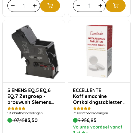
SIEMENS EQ.5 EQ.6
ECCELLENTE
EQ.7 Zetgroep -
Koffiemachine
brouwunit Siemens
Ontkalkingstabletten
type 11014117
- 6 stuks
19
klantbeoordelingen
71
klantbeoordelingen
107,45
83,50
9,95
6,95
Volume voordeel vanaf
3 stuks