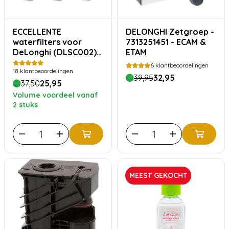
ECCELLENTE
DELONGHI Zetgroep -
waterfilters voor
7313251451 - ECAM &
DeLonghi (DLSC002) –
ETAM
3 stuks
6
klantbeoordelingen
18
klantbeoordelingen
39,95
32,95
37,50
25,95
Volume voordeel vanaf
2 stuks
MEEST GEKOCHT