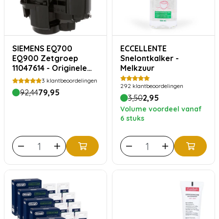
SIEMENS EQ700
ECCELLENTE
EQ900 Zetgroep
Snelontkalker -
11047614 - Originele
Melkzuur
Brouwunit
3
klantbeoordelingen
292
klantbeoordelingen
92,44
79,95
3,50
2,95
Volume voordeel vanaf
6 stuks