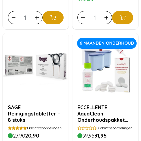
6 MAANDEN ONDERHOUD
SAGE
ECCELLENTE
Reinigingstabletten -
AquaClean
8 stuks
Onderhoudspakket
voor Philips – 2
1
klantbeoordelingen
0
klantbeoordelingen
Waterfilters,
23,90
20,90
39,95
31,95
Ontkalker,