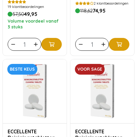
2
klantbeoordelingen
19
klantbeoordelingen
118,62
74,95
57,50
49,95
Volume voordeel vanaf
3 stuks
BESTE KEUS
VOOR SAGE
ECCELLENTE
ECCELLENTE