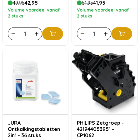
49,95
42,95
51,95
41,95
Siliconenvet
Volume voordeel vanaf
Volume voordeel vanaf
2 stuks
2 stuks
JURA
PHILIPS Zetgroep -
Ontkalkingstabletten
421944053951 -
2in1 - 36 stuks
CP1062