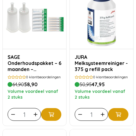
SAGE
JURA
Onderhoudspakket – 6
Melksysteemreiniger -
maanden –
375 g refill pack
waterfilters, ontkalker
0
klantbeoordelingen
0
klantbeoordelingen
en reiniger
64,90
58,90
50,95
47,95
Volume voordeel vanaf
Volume voordeel vanaf
2 stuks
2 stuks