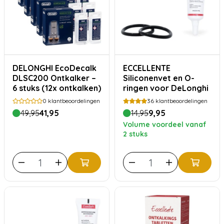
DELONGHI EcoDecalk
ECCELLENTE
DLSC200 Ontkalker –
Siliconenvet en O-
6 stuks (12x ontkalken)
ringen voor DeLonghi
0
klantbeoordelingen
36
klantbeoordelingen
49,95
41,95
14,95
9,95
Volume voordeel vanaf
2 stuks