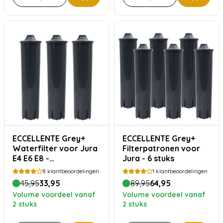
ECCELLENTE Grey+
ECCELLENTE Grey+
Waterfilter voor Jura
Filterpatronen voor
E4 E6 E8 -
Jura - 6 stuks
Voordeelverpakking
8
klantbeoordelingen
1
klantbeoordelingen
45,95
33,95
89,95
64,95
Volume voordeel vanaf
Volume voordeel vanaf
2 stuks
2 stuks