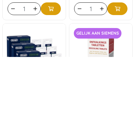
GELIJK AAN SIEMENS
DELONGHI EcoDecalk
ECCELLENTE
3x Mini Duo (6x 100ml)
Ontkalkingstabletten
voor Siemens - 6 stuks
0
klantbeoordelingen
24,95
21,50
30
klantbeoordelingen
9,95
6,95
Volume voordeel vanaf