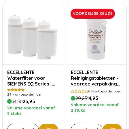
VOORDELIGE KEUZE
ECCELLENTE
ECCELLENTE
Waterfilter voor
Reinigingstabletten -
SIEMENS EQ Series -
voordeelverpakking
Voordeelverpakking
30 stuks
0
klantbeoordelingen
29
klantbeoordelingen
20,25
14,95
34,50
25,95
Volume voordeel vanaf
Volume voordeel vanaf
2 stuks
2 stuks