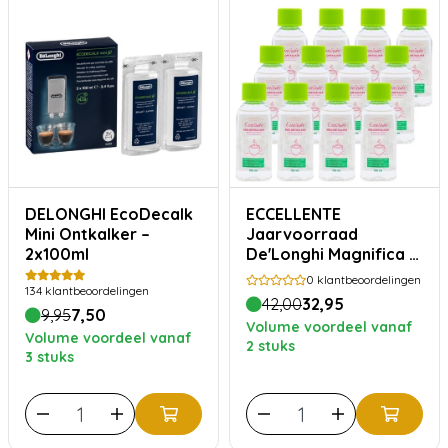
DELONGHI EcoDecalk
ECCELLENTE
Mini Ontkalker –
Jaarvoorraad
2x100ml
De'Longhi Magnifica S
ontkalker - 12 stuks
0
klantbeoordelingen
134
klantbeoordelingen
42,00
32,95
9,95
7,50
Volume voordeel vanaf
Volume voordeel vanaf
2 stuks
3 stuks