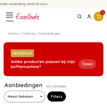
365 dagen bedenktijd!
0
menu
Home
/
Collectie
/
Aanbiedingen
KEUZEHULP
Welke producten passen bij mijn
Tonen
koffiemachine?
Aanbiedingen
602 artikelen
Filters