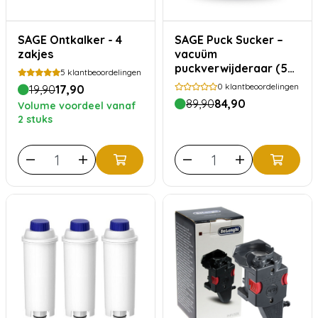
SAGE Ontkalker - 4
SAGE Puck Sucker –
zakjes
vacuüm
puckverwijderaar (58
5
klantbeoordelingen
mm)
0
klantbeoordelingen
19,90
17,90
89,90
84,90
Volume voordeel vanaf
2 stuks