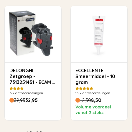
DELONGHI
ECCELLENTE
Zetgroep -
Smeermiddel - 10
7313251451 - ECAM &
gram
ETAM
6
klantbeoordelingen
13
klantbeoordelingen
39,95
32,95
12,50
8,50
Volume voordeel
vanaf 2 stuks