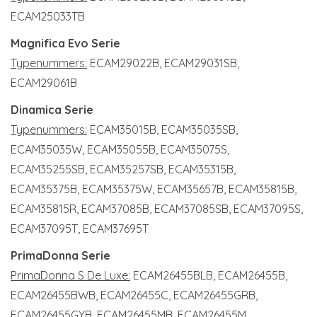
ECAM25033TB
Magnifica Evo Serie
Typenummers:
ECAM29022B, ECAM29031SB,
ECAM29061B
Dinamica Serie
Typenummers:
ECAM35015B, ECAM35035SB,
ECAM35035W, ECAM35055B, ECAM35075S,
ECAM35255SB, ECAM35257SB, ECAM35315B,
ECAM35375B, ECAM35375W, ECAM35657B, ECAM35815B,
ECAM35815R, ECAM37085B, ECAM37085SB, ECAM37095S,
ECAM37095T, ECAM37695T
PrimaDonna Serie
PrimaDonna S De Luxe:
ECAM26455BLB, ECAM26455B,
ECAM26455BWB, ECAM26455C, ECAM26455GRB,
ECAM26455GYB, ECAM26455MB, ECAM26455M,