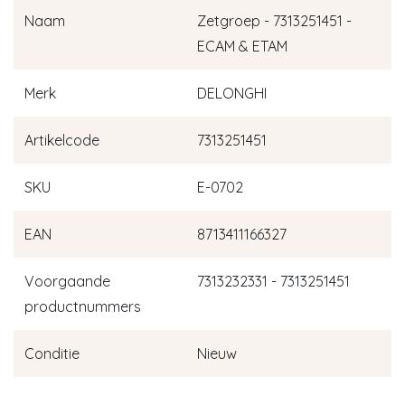
Naam
Zetgroep - 7313251451 -
ECAM & ETAM
Merk
DELONGHI
Artikelcode
7313251451
SKU
E-0702
EAN
8713411166327
Voorgaande
7313232331 - 7313251451
productnummers
Conditie
Nieuw