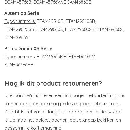
ECAM45766B, ECAM45766W, ECAM46860B
Autentica Serie
Typenummers:
ETAM29510B, ETAM29510SB,
ETAM29620SB, ETAM29660S, ETAM29660SB, ETAM29666S,
ETAM29666T
PrimaDonna XS Serie
Typenummers:
ETAM36365MB, ETAM36365M,
ETAM36366MB
Mag ik dit product retourneren?
Uiteraard! Wij hanteren een 365 dagen retourtermijn, dus
binnen deze periode mag je de zetgroep retourneren.
Daarbij is het van belang dat de zetgroep in nieuwstaat
is. Je mag het pakket openen, de zetgroep bekijken en
passen in je koffiemachine.