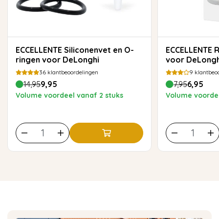
ECCELLENTE Siliconenvet en O-
ECCELLENTE Reinigingstabletten
ringen voor DeLonghi
voor DeLonghi
36
klantbeoordelingen
9
klantbeo
14,95
9,95
7,95
6,95
Volume voordeel vanaf 2 stuks
Volume voordee