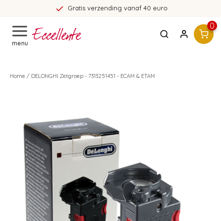
ending vanaf 40 euro
365 da
0
menu
Home
/
DELONGHI Zetgroep - 7313251451 - ECAM & ETAM