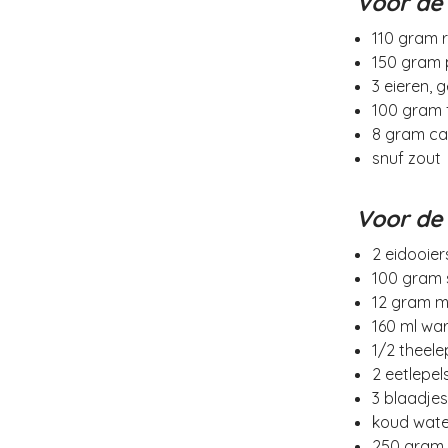
Voor de
110 gram 
150 gram 
3 eieren, g
100 gram f
8 gram ca
snuf zout
Voor de
2 eidooier
100 gram 
12 gram m
160 ml wa
1/2 theele
2 eetlepel
3 blaadjes
koud wate
250 gram