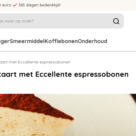
0 euro
365 dagen bedenktijd!
iger
Smeermiddel
Koffiebonen
Onderhoud
aart met Eccellente espressobonen
taart met Eccellente espressobonen