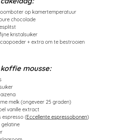
 cakelaag:
roomboter op kamertemperatuur
pure chocolade
esplitst
ijne kristalsuiker
caopoeder + extra om te bestrooien
 koffie mousse:
s
suiker
aizena
rme melk (ongeveer 25 graden)
pel vanille extract
s espresso (
Eccellente espressobonen
)
 gelatine
r
 slagroom