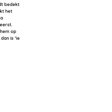
dt bedekt
kt het
ua
eerst.
l hem op
dan is ‘ie