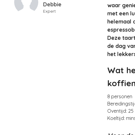
Debbie
waar geni
Expert
met een l
helemaal 
espressobo
Deze taart
de dag van
het lekkers
Wat he
koffie
8 personen
Bereidingsti
Oventijd: 25
Koeltijd: mi