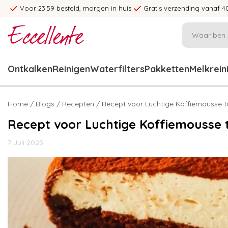
Voor 23:59 besteld, morgen in huis
Gratis verzending vanaf 4
Ontkalken
Reinigen
Waterfilters
Pakketten
Melkrein
Home
/
Blogs
/
Recepten
/ Recept voor Luchtige Koffiemousse t
Recept voor Luchtige Koffiemousse 
7 Juli 2023