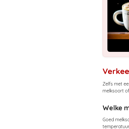
Verkee
Zelfs met e
melksoort of
Welke m
Goed melksch
temperatuur.