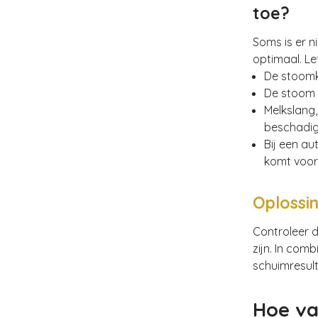
toe?
Soms is er n
optimaal. Le
De stoomk
De stoom k
Melkslang,
beschadi
Bij een a
komt voor
Oplossi
Controleer 
zijn. In com
schuimresult
Hoe va