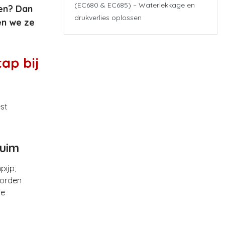
(EC680 & EC685) – Waterlekkage en
nen? Dan
drukverlies oplossen
gen we ze
ap bij
est
huim
pijp,
worden
de