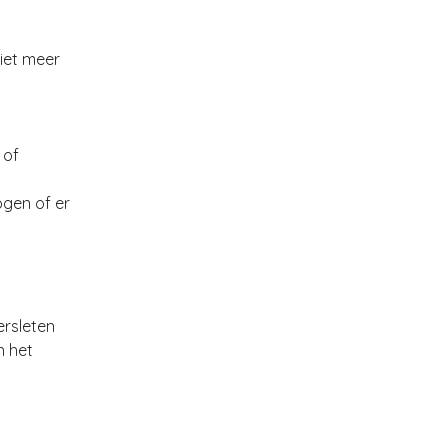
niet meer
 of
gen of er
ersleten
n het