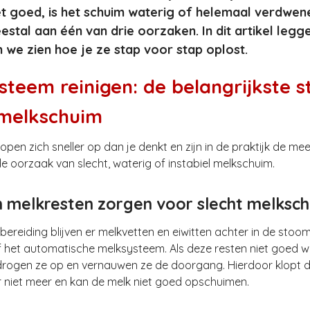
et goed, is het schuim waterig of helemaal verdwe
eestal aan één van drie oorzaken. In dit artikel leg
en we zien hoe je ze stap voor stap oplost.
teem reinigen: de belangrijkste st
 melkschuim
open zich sneller op dan je denkt en zijn in de praktijk de me
oorzaak van slecht, waterig of instabiel melkschuim.
melkresten zorgen voor slecht melksc
bereiding blijven er melkvetten en eiwitten achter in de stoom
f het automatische melksysteem. Als deze resten niet goed 
 drogen ze op en vernauwen ze de doorgang. Hierdoor klopt 
 niet meer en kan de melk niet goed opschuimen.