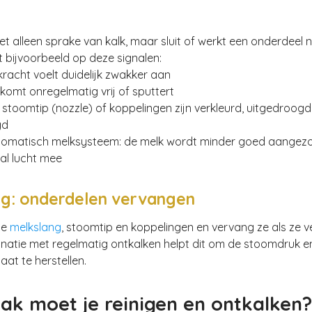
iet alleen sprake van kalk, maar sluit of werkt een onderdeel 
t bijvoorbeeld op deze signalen:
racht voelt duidelijk zwakker aan
omt onregelmatig vrij of sputtert
 stoomtip (nozzle) of koppelingen zijn verkleurd, uitgedroogd
gd
utomatisch melksysteem: de melk wordt minder goed aangezo
al lucht mee
ng: onderdelen vervangen
de
melkslang
, stoomtip en koppelingen en vervang ze als ze v
binatie met regelmatig ontkalken helpt dit om de stoomdruk e
aat te herstellen.
ak moet je reinigen en ontkalken?