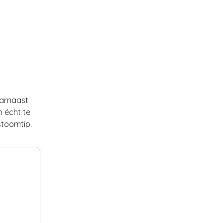
aarnaast
 écht te
stoomtip.