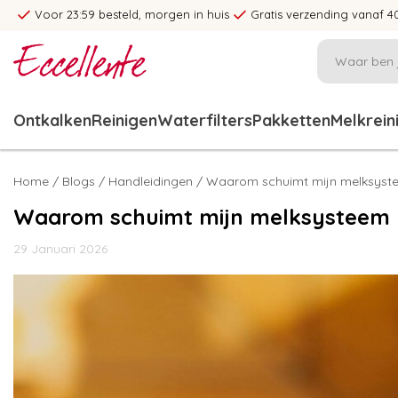
Voor 23:59 besteld, morgen in huis
Gratis verzending vanaf 4
Ontkalken
Reinigen
Waterfilters
Pakketten
Melkrein
Home
/
Blogs
/
Handleidingen
/ Waarom schuimt mijn melksystee
Waarom schuimt mijn melksysteem ni
29 Januari 2026