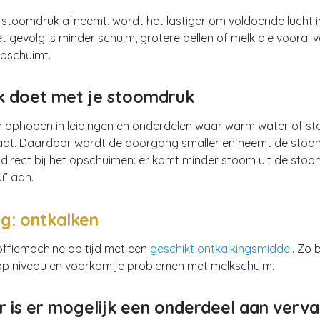
stoomdruk afneemt, wordt het lastiger om voldoende lucht i
Het gevolg is minder schuim, grotere bellen of melk die vooral 
opschuimt.
k doet met je stoomdruk
ch ophopen in leidingen en onderdelen waar warm water of s
at. Daardoor wordt de doorgang smaller en neemt de stoom
 direct bij het opschuimen: er komt minder stoom uit de stoom
ui” aan.
g: ontkalken
offiemachine op tijd met een
geschikt ontkalkingsmiddel
. Zo b
p niveau en voorkom je problemen met melkschuim.
 is er mogelijk een onderdeel aan verv