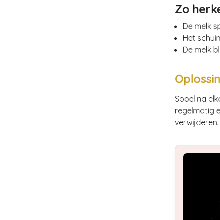
Zo herke
De melk sp
Het schuim
De melk bl
Oplossin
Spoel na el
regelmatig 
verwijderen.