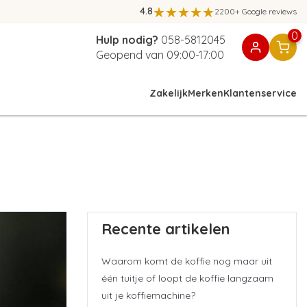
4.8
2200+ Google reviews
0
Hulp nodig?
058-5812045
Geopend van 09:00-17:00
Zakelijk
Merken
Klantenservice
Recente artikelen
Waarom komt de koffie nog maar uit
één tuitje of loopt de koffie langzaam
uit je koffiemachine?