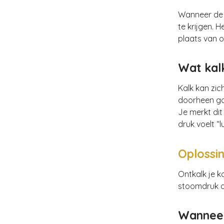
Wanneer de 
te krijgen. 
plaats van 
Wat kal
Kalk kan zi
doorheen ga
Je merkt dit
druk voelt “l
Oplossin
Ontkalk je k
stoomdruk o
Wanneer