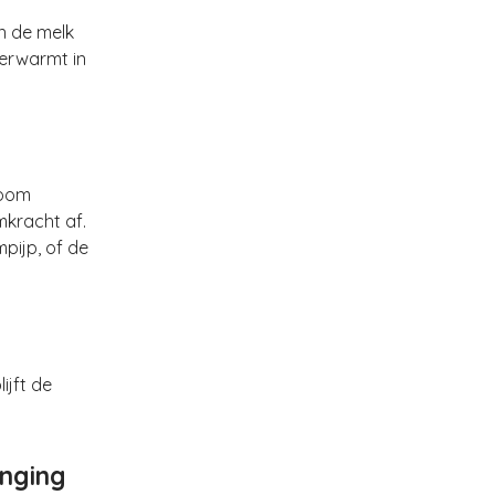
n de melk
verwarmt in
toom
kracht af.
pijp, of de
lijft de
anging