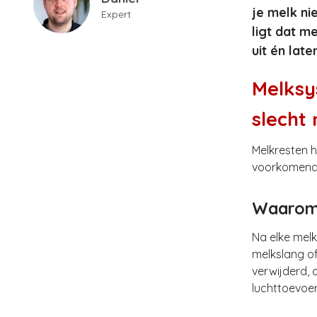
je melk ni
Expert
ligt dat m
uit én lat
Melksys
slecht
Melkresten h
voorkomende 
Waarom 
Na elke melk
melkslang o
verwijderd,
luchttoevoer