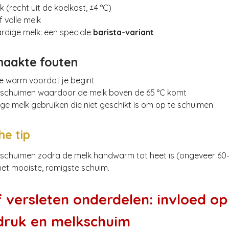
 (recht uit de koelkast, ±4 °C)
f volle melk
ardige melk: een speciale
barista-variant
aakte fouten
 te warm voordat je begint
pschuimen waardoor de melk boven de 65 °C komt
ge melk gebruiken die niet geschikt is om op te schuimen
he tip
schuimen zodra de melk handwarm tot heet is (ongeveer 60–
 het mooiste, romigste schuim.
f versleten onderdelen: invloed op
ruk en melkschuim