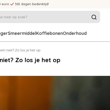
0 euro
365 dagen bedenktijd!
iger
Smeermiddel
Koffiebonen
Onderhoud
m niet? Zo los je het op
et? Zo los je het op