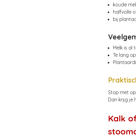
koude melk
halfvolle o
bij planta
Veelgem
Melk is al
Te lang o
Plantaardi
Praktisc
Stop met op
Dan krijg je
Kalk o
stoomd