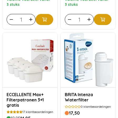
3 stuks
3 stuks
ECCELLENTE Max+
BRITA Intenza
Filterpatronen 3+1
Waterfilter
gratis
0
klantbeoordelingen
17
klantbeoordelingen
17,50