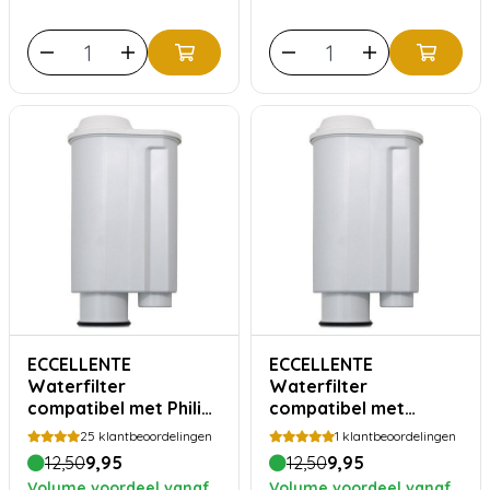
ECCELLENTE
ECCELLENTE
Waterfilter
Waterfilter
compatibel met Philips
compatibel met
en Saeco Intenza+
Gaggia Intenza+
25
klantbeoordelingen
1
klantbeoordelingen
12,50
9,95
12,50
9,95
Volume voordeel vanaf
Volume voordeel vanaf