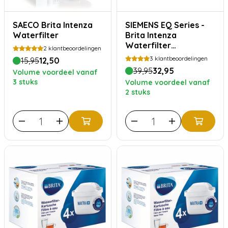
SAECO Brita Intenza
SIEMENS EQ Series -
Waterfilter
Brita Intenza
Waterfilter
2
klantbeoordelingen
Voordeelverpakking
3
klantbeoordelingen
15,95
12,50
39,95
32,95
Volume voordeel vanaf
3 stuks
Volume voordeel vanaf
2 stuks