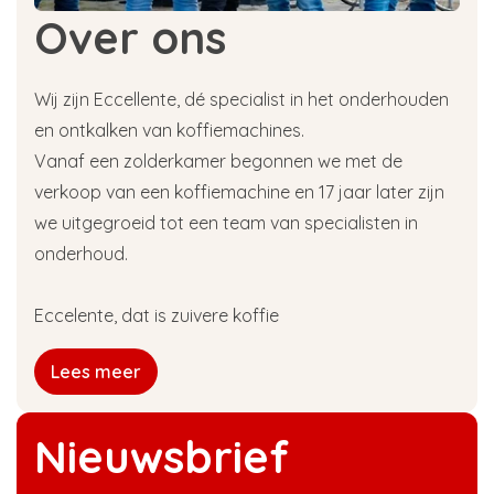
• Vermindert geur- en smaak verstorende
Over ons
stoffen
• Vermindert PFAS
• Verwijdert kalk uit het water
Wij zijn Eccellente, dé specialist in het onderhouden
• Duurzaam
en ontkalken van koffiemachines.
• Geschikt voor alle waterfilterkannen
Vanaf een zolderkamer begonnen we met de
verkoop van een koffiemachine en 17 jaar later zijn
Waarom heb je een Brita
we uitgegroeid tot een team van specialisten in
waterfilter nodig?
onderhoud.
Het gebruik van een
Brita
waterfilter voor je
espressomachine heeft vele voordelen. Een van
Eccelente, dat is zuivere koffie
de belangrijkste voordelen is dat het filter een
aanzienlijke hoeveelheid kalk uit het water
Lees meer
zuivert voordat het de machine bereikt.
Kalkafzetting is een veelvoorkomend probleem
bij het gebruik van water in apparaten zoals
Nieuwsbrief
espressomachines, en het kan de prestaties van
de machine negatief beïnvloeden. Door een