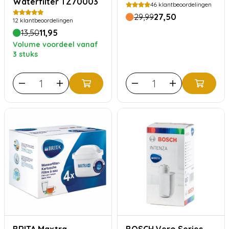
Waterfilter TZ70003
46
klantbeoordelingen
29,99
27,50
12
klantbeoordelingen
13,50
11,95
Volume voordeel vanaf
3 stuks