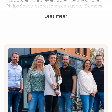
producent Brita levert waterfilters voor alle
Philips Saeco-espresso en een aantal Siemens
en Bosch koffiemachines.
Lees meer
Is het gebruik maken van een
Brita waterfilter gezond?
Het gebruik maken van een waterfilter van
Brita biedt heerlijk, vers gefilterd water.
Waterfilters van Brita filteren onzuiverheden uit
het water zoals PFAS, chloor, pesticiden en meer.
Bovendien zijn Brita filters ontworpen met het
milieu in gedachten: de filterpatronen zijn
recyclebaar. Bij Eccellente helpen we je graag
bij het vinden van de juiste waterfilter voor jouw
apparaat, zodat je niet alleen bespaart op
kosten, maar ook een positieve bijdrage levert
aan het milieu.