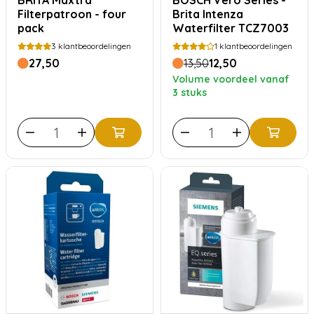
BRITA Maxtra
BOSCH Vero Series -
Filterpatroon - four
Brita Intenza
pack
Waterfilter TCZ7003
3
klantbeoordelingen
1
klantbeoordelingen
27,50
13,50
12,50
Volume voordeel vanaf
3 stuks