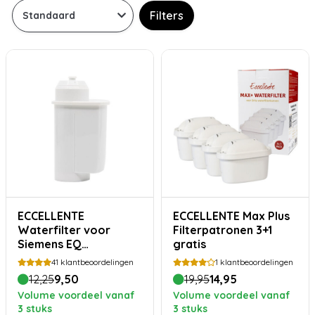
Filters
ECCELLENTE
ECCELLENTE Max Plus
Waterfilter voor
Filterpatronen 3+1
Siemens EQ
gratis
koffiemachines
41
klantbeoordelingen
1
klantbeoordelingen
12,25
9,50
19,95
14,95
Volume voordeel vanaf
Volume voordeel vanaf
3 stuks
3 stuks