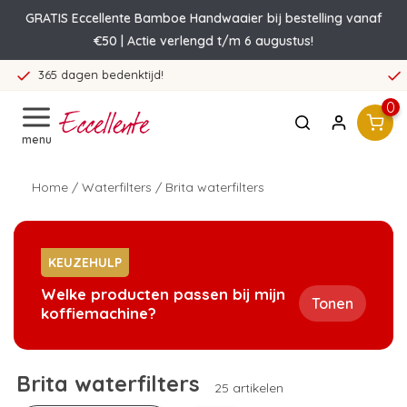
GRATIS Eccellente Bamboe Handwaaier bij bestelling vanaf
€50 | Actie verlengd t/m 6 augustus!
Voor 23:59 besteld, morgen in huis
0
menu
Home
/
Waterfilters
/
Brita waterfilters
KEUZEHULP
Welke producten passen bij mijn
Tonen
koffiemachine?
Brita waterfilters
25 artikelen