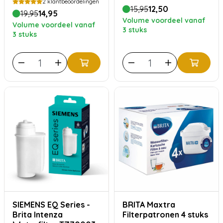
2
klantbeoordelingen
15,95
12,50
19,95
14,95
Volume voordeel vanaf
Volume voordeel vanaf
3 stuks
3 stuks
SIEMENS EQ Series -
BRITA Maxtra
Brita Intenza
Filterpatronen 4 stuks