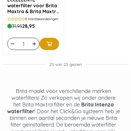
waterfilter voor Brita
Maxtra & Brita Maxtra
Pro - 8 stuks
0
klantbeoordelingen
voordeelverpakking
31,95
28,95
25 van 25 gezien
Brita maakt voor verschillende merken
waterfilters! Zo verkopen wij onder andere
het Brita Maxtra filter en de
Brita Intenza
waterfilter
! Door het Click&Go systeem heb je
binnen een aantal seconden je nieuwe Brita
filter geïnstalleerd. De beroemde waterfilter