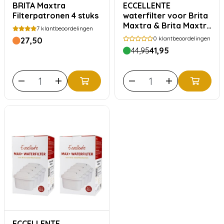
BRITA Maxtra
ECCELLENTE
Filterpatronen 4 stuks
waterfilter voor Brita
Maxtra & Brita Maxtra
7
klantbeoordelingen
Pro - 12 stuks
0
klantbeoordelingen
27,50
jaarpakket
44,95
41,95
ECCELLENTE