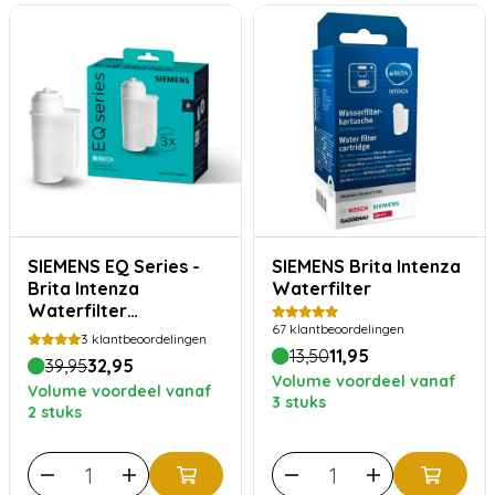
SIEMENS EQ Series -
SIEMENS Brita Intenza
Brita Intenza
Waterfilter
Waterfilter
67
klantbeoordelingen
Voordeelverpakking
3
klantbeoordelingen
13,50
11,95
39,95
32,95
Volume voordeel vanaf
Volume voordeel vanaf
3 stuks
2 stuks