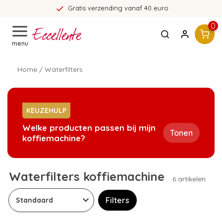
Gratis verzending vanaf 40 euro
0
menu
Home
/
Waterfilters
KEUZEHULP
Welke producten passen bij mijn
Tonen
koffiemachine?
Waterfilters koffiemachine
6 artikelen
Filters