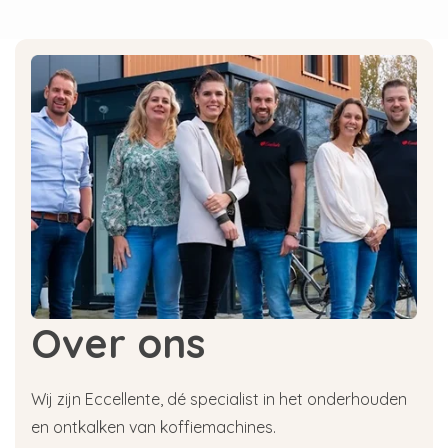
Hoeveel kalk er in het water zit wordt uitgedrukt
in Duitse hardheidsgraad (dH, deutsche Härte),
waarbij 1 dH gelijk staat aan 17,8 milligram kalk
per liter leidingwater. In Amsterdam/Rotterdam
is de waterhardheid bijvoorbeeld 8,4, in Utrecht
10,4 dH, Groningen scoort een 10,4 terwijl het
water in Eindhoven veel minder hard is, 6,7 dH.
Zoals je je kunt voorstellen wordt dus met
name in gebieden met een
hoge waterhardheid sterk aangeraden om een
waterfilter te gebruiken. Eccellente raadt je aan
om bij een gebruik van max 10 kopjes per dag
het filter elke maand te vervangen. Wacht hier
niet langer mee gezien de hygiëne van het
Over ons
water, en de uiteindelijke koffie of thee, voorop
moet staan.
Wij zijn Eccellente, dé specialist in het onderhouden
Waterfilters voor een
en ontkalken van koffiemachines.
koffiemachine kopen?