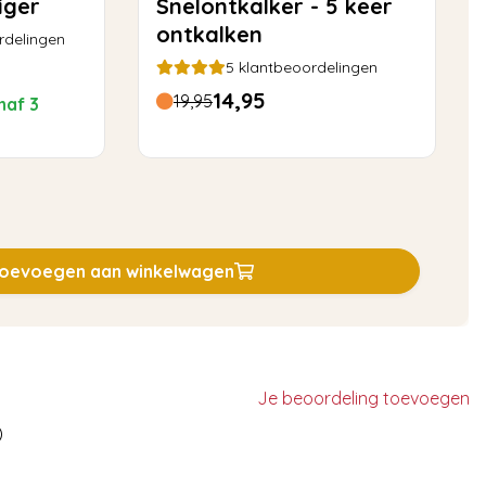
iger
Snelontkalker - 5 keer
ontkalken
rdelingen
5
klantbeoordelingen
14,95
19,95
naf 3
oevoegen aan winkelwagen
Je beoordeling toevoegen
)