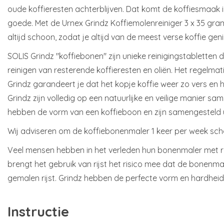
oude koffieresten achterblijven. Dat komt de koffiesmaak
goede. Met de Urnex Grindz Koffiemolenreiniger 3 x 35 gra
altijd schoon, zodat je altijd van de meest verse koffie geni
SOLIS Grindz "koffiebonen" zijn unieke reinigingstabletten 
reinigen van resterende koffieresten en oliën. Het regelma
Grindz garandeert je dat het kopje koffie weer zo vers en he
Grindz zijn volledig op een natuurlijke en veilige manier sa
hebben de vorm van een koffieboon en zijn samengesteld u
Wij adviseren om de koffiebonenmaler 1 keer per week sc
Veel mensen hebben in het verleden hun bonenmaler met r
brengt het gebruik van rijst het risico mee dat de bonenm
gemalen rijst. Grindz hebben de perfecte vorm en hardhei
Instructie