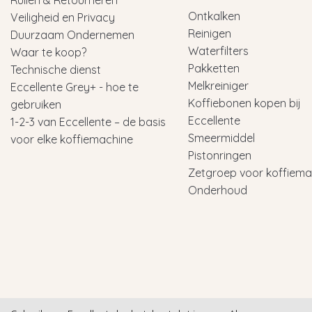
Ruilen & Retourneren
Ontkalken
Veiligheid en Privacy
Reinigen
Duurzaam Ondernemen
Waterfilters
Waar te koop?
Pakketten
Technische dienst
Melkreiniger
Eccellente Grey+ - hoe te
Koffiebonen kopen bij
gebruiken
Eccellente
1-2-3 van Eccellente – de basis
Smeermiddel
voor elke koffiemachine
Pistonringen
Zetgroep voor koffiema
Onderhoud