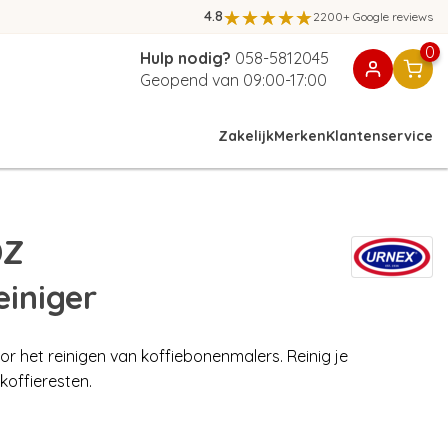
4.8
2200+ Google reviews
0
Hulp nodig?
058-5812045
Geopend van 09:00-17:00
Zakelijk
Merken
Klantenservice
DZ
einiger
oor het reinigen van koffiebonenmalers. Reinig je
offieresten.