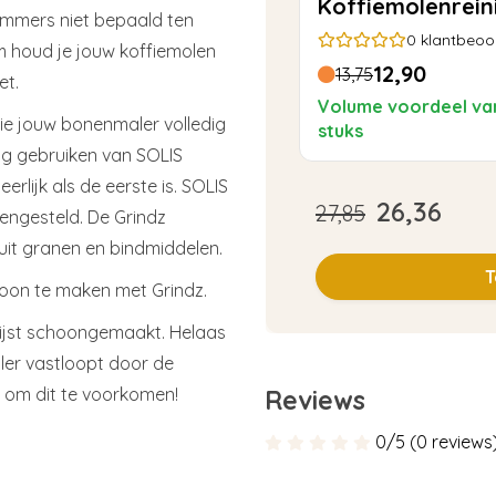
Koffiemolenrein
 immers niet bepaald ten
0
klantbeoo
m houd je jouw koffiemolen
12,90
13,75
et.
Volume voordeel va
die jouw bonenmaler volledig
stuks
tig gebruiken van SOLIS
erlijk als de eerste is. SOLIS
26,36
27,85
mengesteld. De Grindz
it granen en bindmiddelen.
T
hoon te maken met Grindz.
ijst schoongemaakt. Helaas
aler vastloopt door de
d om dit te voorkomen!
Reviews
0/5 (0 reviews