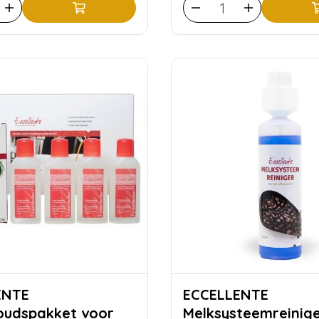
ENTE
ECCELLENTE
oudspakket voor
Melksysteemreinig