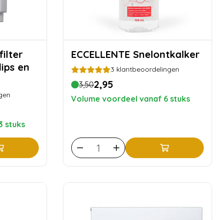
ECCELLENTE Snelontkalker
ips en
3
klantbeoordelingen
2,95
3,50
gen
Volume voordeel vanaf 6 stuks
3 stuks