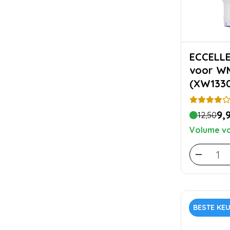
ECCELLENTE Wa
voor WM
(XW133
9,
12,50
Volume vo
BESTE KE