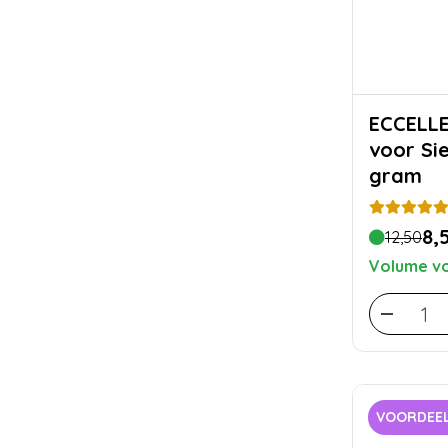
ECCELLENTE Sm
voor Si
gram
8,
12,50
Volume vo
VOORDEEL