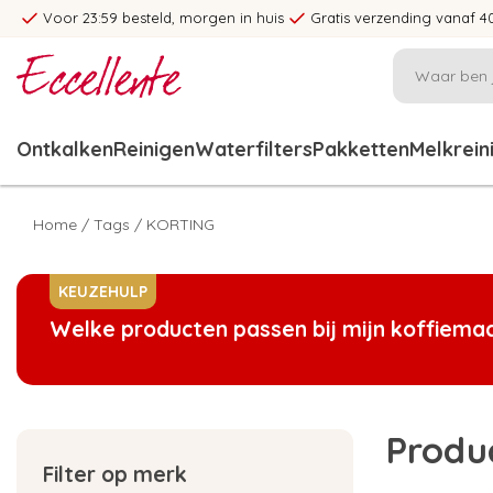
Voor 23:59 besteld, morgen in huis
Gratis verzending vanaf 4
Ontkalken
Reinigen
Waterfilters
Pakketten
Melkrein
Home
/
Tags
/
KORTING
KEUZEHULP
Welke producten passen bij mijn koffiema
Produ
Filter op merk