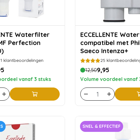
terfilter
ECCELLENTE Waterfilter
F Perfection
compatibel met Phil
0)
Saeco Intenza+
1
klantbeoordelingen
25
klantbeoordelin
95
9,95
12,50
ordeel vanaf 3 stuks
Volume voordeel vanaf 
US
SNEL & EFFECTIEF