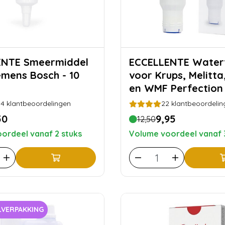
eermiddel
ECCELLENTE Waterfilter
emens Bosch - 10
voor Krups, Melitta
en WMF Perfection
4
klantbeoordelingen
22
klantbeoordelin
50
9,95
12,50
ordeel vanaf 2 stuks
Volume voordeel vanaf 
VERPAKKING