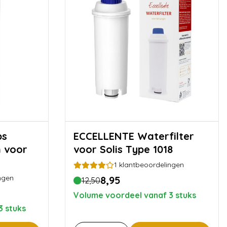
ECCELLENTE Waterfilter
n voor
voor Solis Type 1018
1
klantbeoordelingen
ngen
8,95
12,50
Volume voordeel vanaf 3 stuks
3 stuks