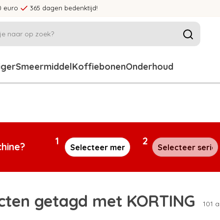
0 euro
365 dagen bedenktijd!
iger
Smeermiddel
Koffiebonen
Onderhoud
1
2
chine?
cten getagd met KORTING
101 a