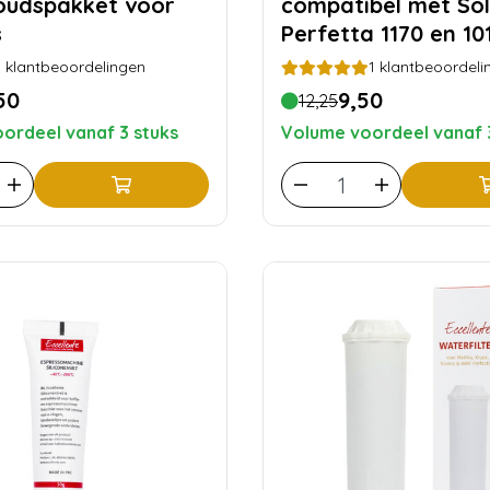
oudspakket voor
compatibel met Sol
s
Perfetta 1170 en 10
5
klantbeoordelingen
1
klantbeoordeli
50
9,50
12,25
ordeel vanaf 3 stuks
Volume voordeel vanaf 