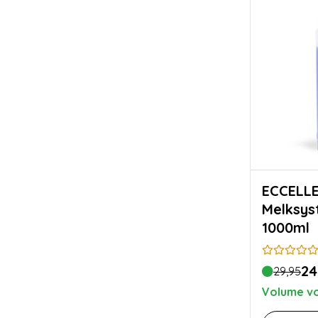
ECCELLE
Melksys
1000ml
24
29,95
Volume vo