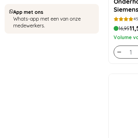
Onderh
Siemen
App met ons
Whats-app met een van onze
4
medewerkers.
11,
16,95
Volume vo