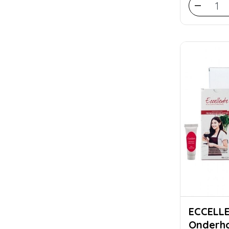
ECCELL
Onderh