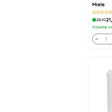
Miele
21
28,40
Volume vo