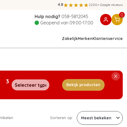
4.8
2200+ Google reviews
0
Hulp nodig?
058-5812045
Geopend van 09:00-17:00
Zakelijk
Merken
Klantenservice
3
Bekijk producten
rtikelen
Sorteren op