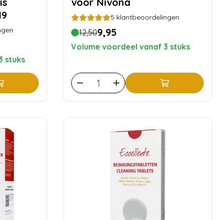
is
voor Nivona
19
5
klantbeoordelingen
ngen
9,95
12,50
Volume voordeel vanaf 3 stuks
3 stuks