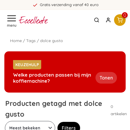
Gratis verzending vanaf 40 euro
0
menu
Home
/
Tags
/
dolce gusto
KEUZEHULP
Welke producten passen bij mijn
Tonen
koffiemachine?
Producten getagd met dolce
0
gusto
artikelen
Filters