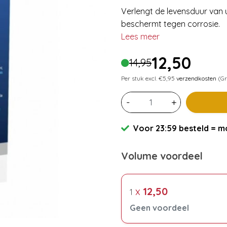
Verlengt de levensduur van u
beschermt tegen corrosie.
Lees meer
12,50
14,95
Per stuk excl. €5,95
verzendkosten
(Gr
-
+
Voor 23:59 besteld = mo
Volume voordeel
x
12,50
1
Geen voordeel