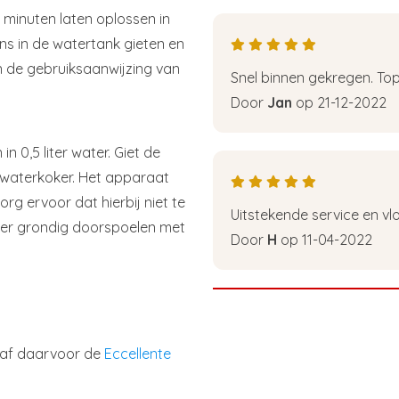
5 minuten laten oplossen in
ns in de watertank gieten en
an de gebruiksaanwijzing van
Snel binnen gekregen. Top
Door
Jan
op 21-12-2022
n 0,5 liter water. Giet de
e waterkoker. Het apparaat
rg ervoor dat hierbij niet te
Uitstekende service en vlo
keer grondig doorspoelen met
Door
H
op 11-04-2022
chaf daarvoor de
Eccellente