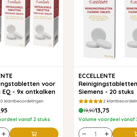
ENTE
ECCELLENTE
ingstabletten voor
Reinigingstablette
 EQ - 9x ontkalken
Siemens - 20 stuks
0
klantbeoordelingen
2
klantbeoordeli
,95
13,75
19,90
ordeel vanaf 2 stuks
Volume voordeel vanaf 