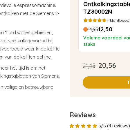
Ontkalkingstabl
rdevolle espressomachine.
TZ80002N
ontkalken met de Siemens 2-
4
klantbeoo
12,50
14,95
in ‘hard water’ gebieden,
Volume voordeel va
dt veel kalk gevormd bij
stuks
bijvoorbeeld weer in de koffie
gen van de koffiemachine.
20,56
21,45
er het tijd is om het
lkingstabletten van Siemens.
T
en veilige en betrouwbare
Reviews
5/5 (4 reviews)