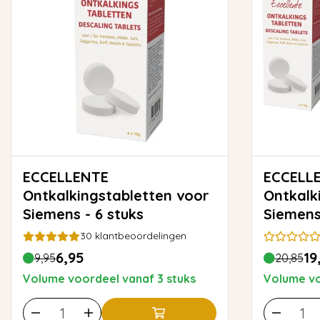
ECCELLENTE
ECCELL
Ontkalkingstabletten voor
Ontkalk
Siemens - 6 stuks
Siemens
30
klantbeoordelingen
6,95
19
9,95
20,85
Volume voordeel vanaf 3 stuks
Volume vo