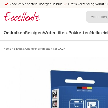
Voor 23:59 besteld, morgen in huis
Gratis verzending vanaf 4
Ontkalken
Reinigen
Waterfilters
Pakketten
Melkrein
Home
/
SIEMENS Ontkalkingstabletten TZ80002N