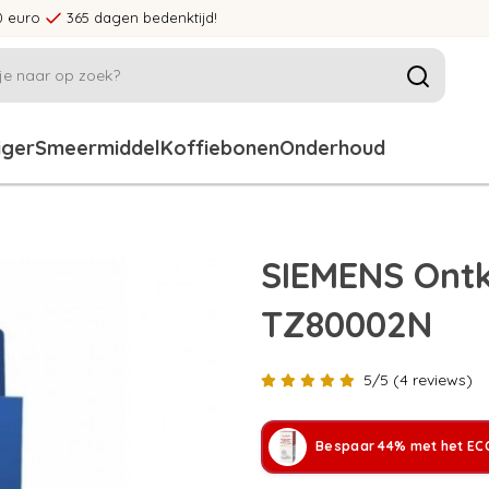
0 euro
365 dagen bedenktijd!
iger
Smeermiddel
Koffiebonen
Onderhoud
SIEMENS Ontk
TZ80002N
5/5 (4 reviews)
Bespaar 44% met het ECC