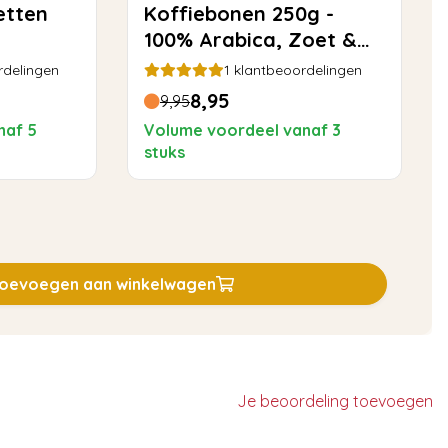
etten
Koffiebonen 250g -
100% Arabica, Zoet &
Toegankelijk
rdelingen
1
klantbeoordelingen
8,95
9,95
naf 5
Volume voordeel vanaf 3
stuks
oevoegen aan winkelwagen
Je beoordeling toevoegen