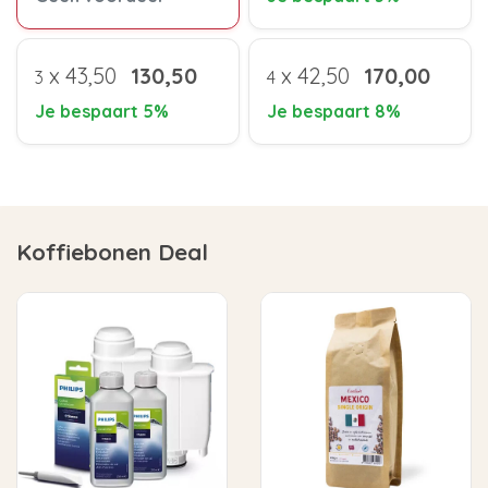
x
43,50
130,50
x
42,50
170,00
3
4
Je bespaart 5%
Je bespaart 8%
Koffiebonen Deal