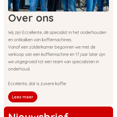
Over ons
Wij zijn Eccellente, dé specialist in het onderhouden
en ontkalken van koffiemachines.
Vanaf een zolderkamer begonnen we met de
verkoop van een koffiemachine en 17 jaar later zijn
we uitgegroeid tot een team van specialisten in
onderhoud.
Eccelente, dat is zuivere koffie
Lees meer