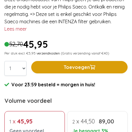
die je nodig hebt voor je Philips Saeco. Ontkalk en reinig
regelmatig. => Deze set is enkel geschikt voor Philips
Saeco machines die een INTENZA filter gebruiken.
Lees meer
45,95
52,70
Per stuk excl. €5,95
verzendkosten
(Gratis verzending vanaf €40)
Toevoegen
Voor 23:59 besteld = morgen in huis!
Volume voordeel
x
45,95
x
44,50
89,00
1
2
Geen voordeel
Je bespaart 3%