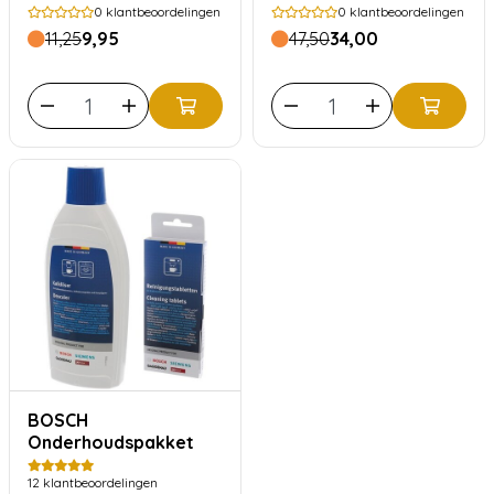
TCZ8001A
0
klantbeoordelingen
0
klantbeoordelingen
11,25
9,95
47,50
34,00
BOSCH
Onderhoudspakket
12
klantbeoordelingen