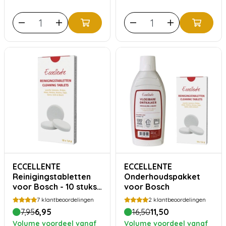
ECCELLENTE
ECCELLENTE
Reinigingstabletten
Onderhoudspakket
voor Bosch - 10 stuks
voor Bosch
TCZ8001 | TCZ6001
7
klantbeoordelingen
2
klantbeoordelingen
7,95
6,95
16,50
11,50
Volume voordeel vanaf
Volume voordeel vanaf