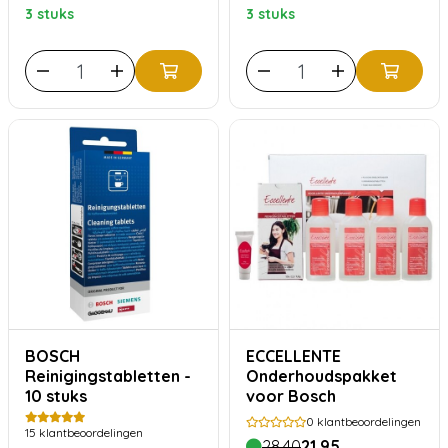
3 stuks
3 stuks
BOSCH
ECCELLENTE
Reinigingstabletten -
Onderhoudspakket
10 stuks
voor Bosch
0
klantbeoordelingen
15
klantbeoordelingen
28,40
21,95