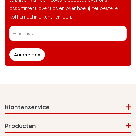
assortiment, over tips en over hoe jij het beste je
Vaak horen wij klanten via de telefoon of chat
koffiemachine kunt reinigen.
vragen of er voor ook een goedkoper
alternatief is voor de reinigingstabletten van
Bosch, die is er zeker! Al meer dan 15 jaar
verkopen wij
Eccellente Reinigingstabletten
die
je Bosch espressomachine goed onderhouden!
Aanmelden
Klantenservice
Producten