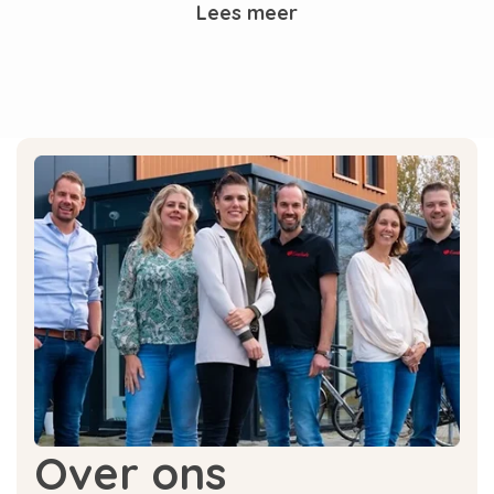
Lees meer
Ons Solis onderhoud assortiment
Solis Solipol ontkalker
voor espressomachines is
een vloeibare ontkalker op basis van melkzuur.
Dit product is speciaal ontwikkeld voor jouw
Solis espressomachine, maar kan ook prima
worden gebruikt voor andere merken
espressomachines. Met alleen Solis Solipol
ontkalker ben je er nog niet. Voor een compleet
Solis onderhoud bieden wij ook
Solis reinigers
,
voor het efficiënt verwijderen van koffieresten
en vet. Ook kun je bij ons terecht voor een
Solis
koffiemolenreiniger
.
Waarom moet ik zo vaak mijn
Solis ontkalken?
Over ons