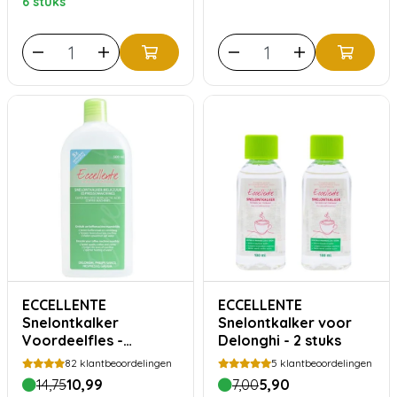
6 stuks
ECCELLENTE
ECCELLENTE
Snelontkalker
Snelontkalker voor
Voordeelfles -
Delonghi - 2 stuks
Melkzuur
82
klantbeoordelingen
5
klantbeoordelingen
14,75
10,99
7,00
5,90