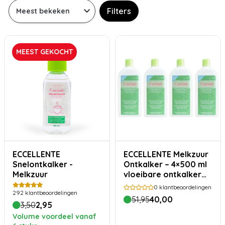
Filters
MEEST GEKOCHT
ECCELLENTE
ECCELLENTE Melkzuur
Snelontkalker -
Ontkalker – 4×500 ml
Melkzuur
vloeibare ontkalker
voor koffiemachines
0
klantbeoordelingen
292
klantbeoordelingen
(20 beurten)
51,95
40,00
3,50
2,95
Volume voordeel vanaf