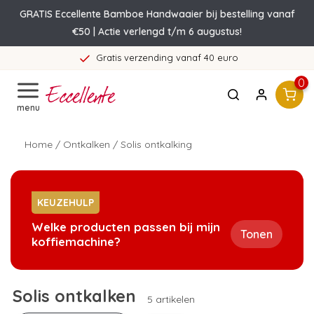
GRATIS Eccellente Bamboe Handwaaier bij bestelling vanaf
€50 | Actie verlengd t/m 6 augustus!
Gratis verzending vanaf 40 euro
0
menu
Home
/
Ontkalken
/
Solis ontkalking
KEUZEHULP
Welke producten passen bij mijn
Tonen
koffiemachine?
Solis ontkalken
5 artikelen