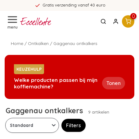
Gratis verzending vanaf 40 euro
0
menu
Home
/
Ontkalken
/
Gaggenau ontkalkers
KEUZEHULP
Welke producten passen bij mijn
Tonen
koffiemachine?
Gaggenau ontkalkers
9 artikelen
Filters