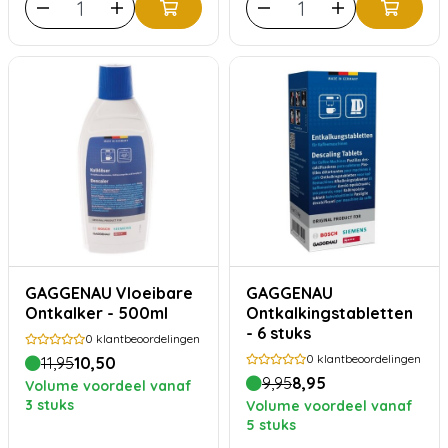
GAGGENAU Vloeibare
GAGGENAU
Ontkalker - 500ml
Ontkalkingstabletten
- 6 stuks
0
klantbeoordelingen
0
klantbeoordelingen
11,95
10,50
9,95
8,95
Volume voordeel vanaf
3 stuks
Volume voordeel vanaf
5 stuks