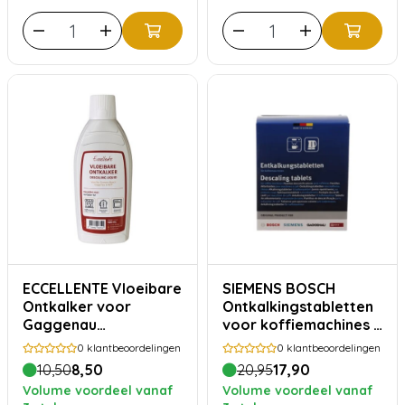
ECCELLENTE Vloeibare
SIEMENS BOSCH
Ontkalker voor
Ontkalkingstabletten
Gaggenau
voor koffiemachines -
koffiemachine en
12x 18 gram
0
klantbeoordelingen
0
klantbeoordelingen
stoomoven
10,50
8,50
20,95
17,90
Volume voordeel vanaf
Volume voordeel vanaf