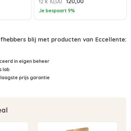
x
10,00
120,00
12
Je bespaart 9%
efhebbers blij met producten van Eccellente:
eerd in eigen beheer
s lab
laagste prijs garantie
eal