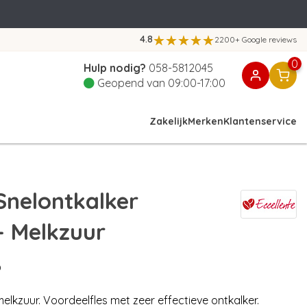
4.8
2200+ Google reviews
0
Hulp nodig?
058-5812045
Geopend van 09:00-17:00
Zakelijk
Merken
Klantenservice
nelontkalker
- Melkzuur
)
elkzuur. Voordeelfles met zeer effectieve ontkalker.