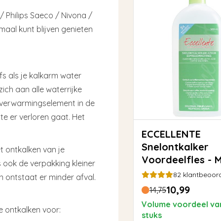
/ Philips Saeco / Nivona /
maal kunt blijven genieten
s als je kalkarm water
zich aan alle waterrijke
 verwarmingselement in de
e er verloren gaat. Het
ECCELLENTE
Snelontkalker
et ontkalken van je
Voordeelfles - 
 ook de verpakking kleiner
82
klantbeoord
en ontstaat er minder afval.
10,99
14,75
Volume voordeel va
e ontkalken voor:
stuks