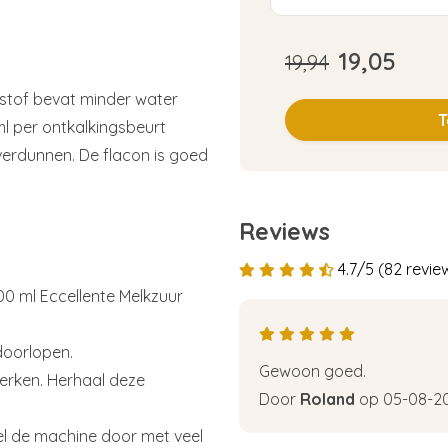
19,05
19,94
istof bevat minder water
T
l per ontkalkingsbeurt
verdunnen. De flacon is goed
Reviews
4.7/5 (82 revie
00 ml Eccellente Melkzuur
doorlopen.
Gewoon goed.
werken. Herhaal deze
Door
Roland
op 05-08-2
el de machine door met veel