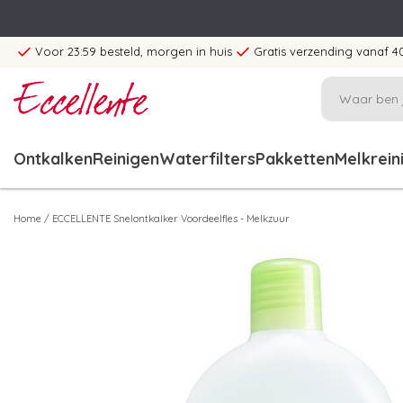
Voor 23:59 besteld, morgen in huis
Gratis verzending vanaf 4
Ontkalken
Reinigen
Waterfilters
Pakketten
Melkrein
Home
/
ECCELLENTE Snelontkalker Voordeelfles - Melkzuur