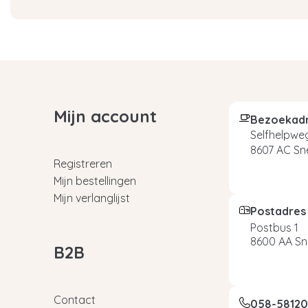
Mijn account
Bezoekad
Selfhelpweg
8607 AC Sn
Registreren
Mijn bestellingen
Mijn verlanglijst
Postadres
Postbus 1
8600 AA Sn
B2B
Contact
058-5812