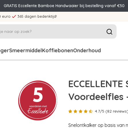
GRATIS Eccellente Bamboe Handwaaier bij bestelling vanaf €50
0 euro
365 dagen bedenktijd!
iger
Smeermiddel
Koffiebonen
Onderhoud
ECCELLENTE S
Voordeelfles 
4.7/5 (82 reviews
Snelontkalker op basis van m