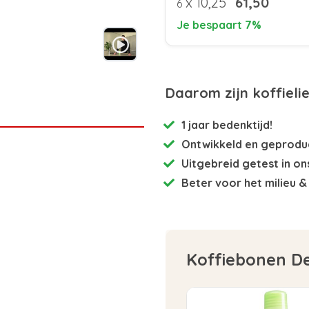
x
10,25
61,50
6
Je bespaart 7%
Daarom zijn koffieli
1 jaar bedenktijd!
Ontwikkeld en
geproduc
Uitgebreid getest
in on
Beter voor het milieu
& 
Koffiebonen D