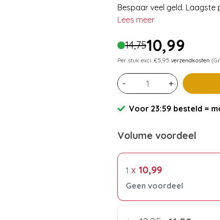
Bespaar veel geld. Laagste p
Lees meer
10,99
14,75
Per stuk excl. €5,95
verzendkosten
(Gr
-
+
Voor 23:59 besteld = mo
Volume voordeel
x
10,99
1
Geen voordeel