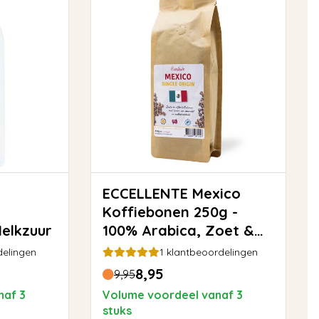
ECCELLENTE Mexico
Koffiebonen 250g -
Melkzuur
100% Arabica, Zoet &
Toegankelijk
elingen
1
klantbeoordelingen
8,95
9,95
naf 3
Volume voordeel vanaf 3
stuks