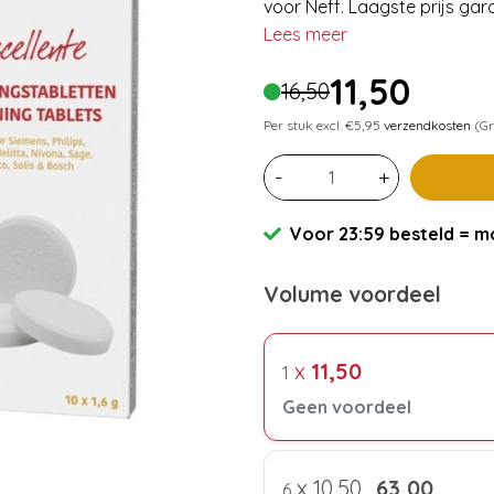
voor Neff. Laagste prijs gara
Lees meer
11,50
16,50
Per stuk excl. €5,95
verzendkosten
(Gr
-
+
Voor 23:59 besteld = mo
Volume voordeel
x
11,50
1
Geen voordeel
x
10,50
63,00
6