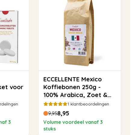
ECCELLENTE Mexico
et voor
Koffiebonen 250g -
100% Arabica, Zoet &
Toegankelijk
rdelingen
1
klantbeoordelingen
8,95
9,95
naf 3
Volume voordeel vanaf 3
stuks