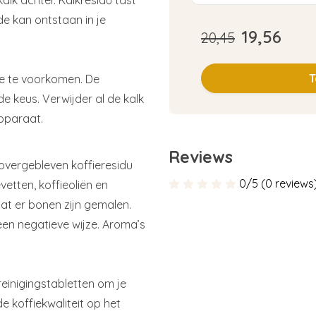
de kan ontstaan in je
19,56
20,45
T
de te voorkomen. De
de keus. Verwijder al de kalk
apparaat.
Reviews
 overgebleven koffieresidu
0/5 (0 reviews
vetten, koffieoliën en
dat er bonen zijn gemalen.
een negatieve wijze. Aroma’s
reinigingstabletten om je
e koffiekwaliteit op het