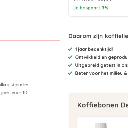
Je bespaart 9%
Daarom zijn koffieli
1 jaar bedenktijd!
Ontwikkeld en
geproduc
Uitgebreid getest
in on
Beter voor het milieu
& 
kalkingsbeurten
, goed voor 10
Koffiebonen D