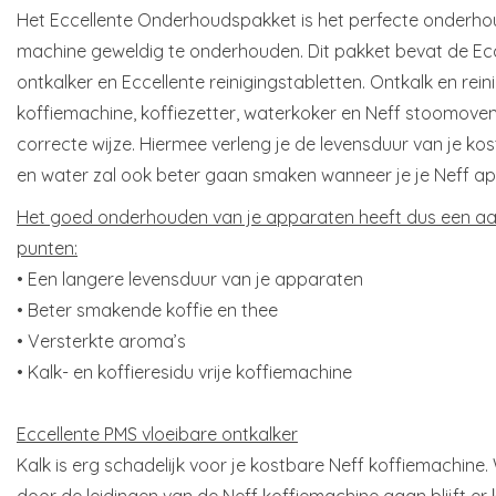
Het Eccellente Onderhoudspakket is het perfecte onderho
machine geweldig te onderhouden. Dit pakket bevat de Ecc
ontkalker en Eccellente reinigingstabletten. Ontkalk en rei
koffiemachine, koffiezetter, waterkoker en Neff stoomove
correcte wijze. Hiermee verleng je de levensduur van je ko
en water zal ook beter gaan smaken wanneer je je Neff 
Het goed onderhouden van je apparaten heeft dus een aant
punten:
• Een langere levensduur van je apparaten
• Beter smakende koffie en thee
• Versterkte aroma’s
• Kalk- en koffieresidu vrije koffiemachine
Eccellente PMS vloeibare ontkalker
Kalk is erg schadelijk voor je kostbare Neff koffiemachin
door de leidingen van de Neff koffiemachine gaan blijft er k