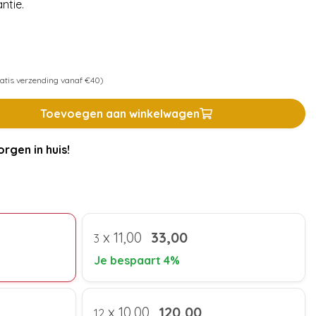
ntie.
atis verzending vanaf €40)
Toevoegen aan winkelwagen
rgen in huis!
x
11,00
33,00
3
Je bespaart 4%
x
10,00
120,00
12