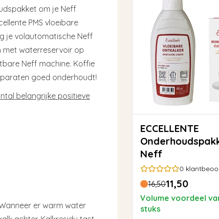
udspakket om je Neff
ellente PMS vloeibare
nig je volautomatische Neff
n met waterreservoir op
stbare Neff machine. Koffie
apparaten goed onderhoudt!
al belangrijke positieve
ECCELLENTE
Onderhoudspakk
Neff
0
klantbeoo
11,50
16,50
Volume voordeel va
e. Wanneer er warm water
stuks
alk achter. Kalkresidu tast