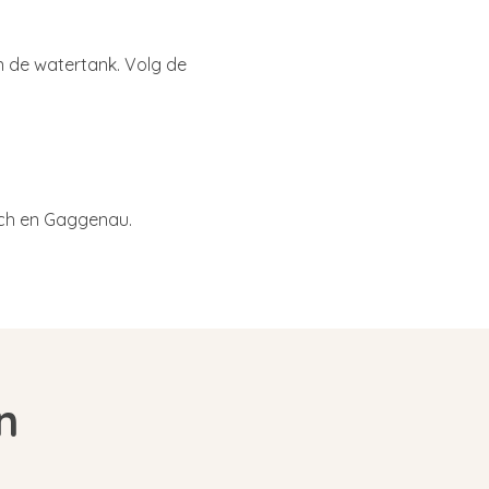
n de watertank. Volg de
sch en Gaggenau.
n