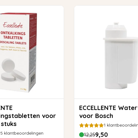
ENTE
ECCELLENTE Waterfilter
ingstabletten voor
voor Bosch
 stuks
1
klantbeoordeli
5
klantbeoordelingen
9,50
12,25