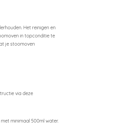
derhouden. Het reinigen en
oomoven in topconditie te
aat je stoomoven
tructie via deze
n met minimaal 500ml water.