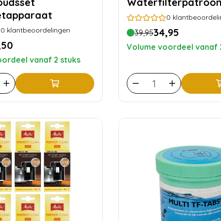
oudsset
Waterfilterpatroo
etapparaat
0
klantbeoordel
0
klantbeoordelingen
34,95
39,95
,50
Volume voordeel vanaf 
ordeel vanaf 2 stuks