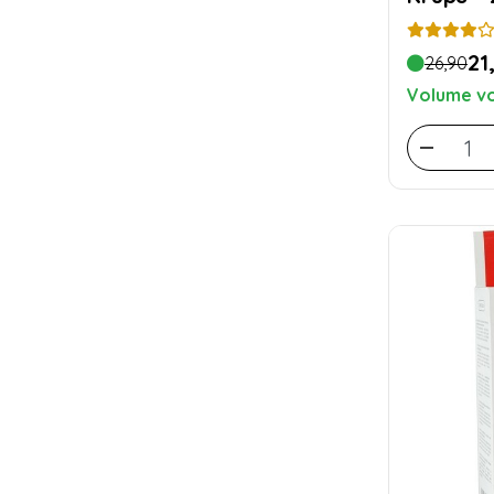
21
26,90
Volume vo