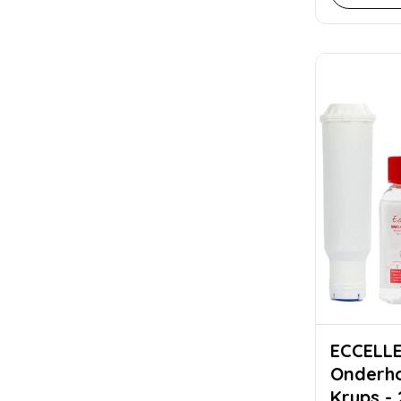
ECCELL
Onderh
Krups -