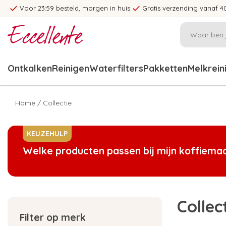
Voor 23:59 besteld, morgen in huis
Gratis verzending vanaf 4
Ontkalken
Reinigen
Waterfilters
Pakketten
Melkrein
Home
/
Collectie
KEUZEHULP
Welke producten passen bij mijn koffiema
Collec
Filter op merk