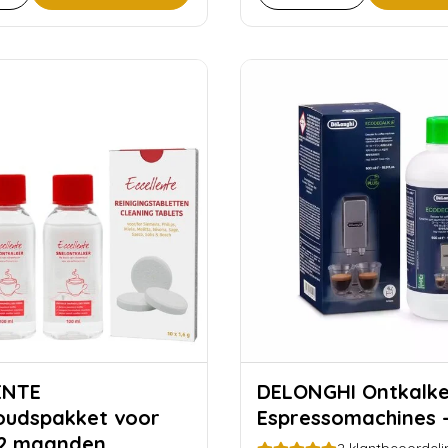
ENTE
DELONGHI Ontkalker voor
oudspakket voor
Espressomachines 
 2 maanden