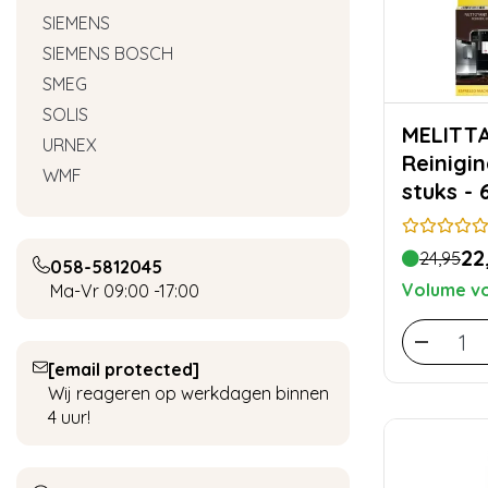
SIEMENS
SIEMENS BOSCH
SMEG
SOLIS
MELITTA Perfect Cl
URNEX
Reinigi
WMF
stuks -
22
24,95
058-5812045
Volume vo
Ma-Vr 09:00 -17:00
[email protected]
Wij reageren op werkdagen binnen
4 uur!