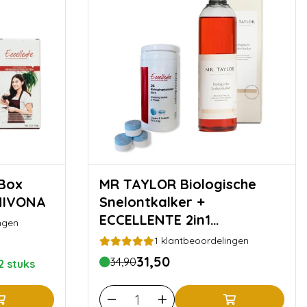
MR TAYLOR Biologische
NIVONA
Snelontkalker +
ECCELLENTE 2in1
ngen
Reinigingstabletten voor
1
klantbeoordelingen
Jura
31,50
34,90
2 stuks