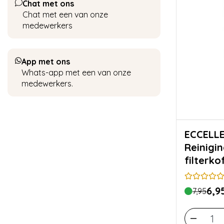
Chat met ons
Chat met een van onze
medewerkers
App met ons
Whats-app met een van onze
medewerkers.
ECCELL
Reinigi
filterk
thermos
6,9
7,95