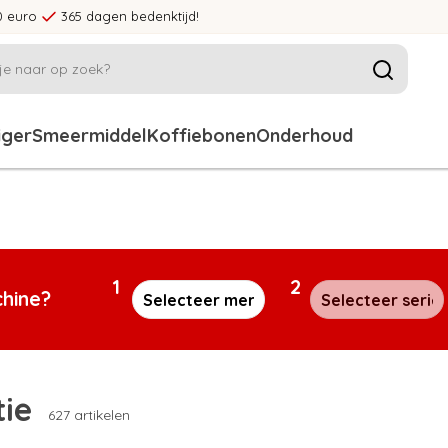
0 euro
365 dagen bedenktijd!
iger
Smeermiddel
Koffiebonen
Onderhoud
1
2
chine?
tie
627 artikelen