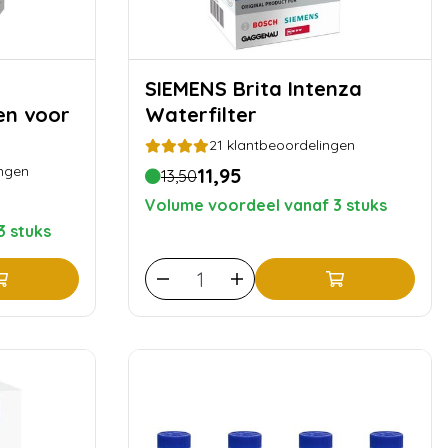
SIEMENS Brita Intenza
en voor
Waterfilter
21
klantbeoordelingen
ngen
11,95
13,50
Volume voordeel vanaf 3 stuks
3 stuks