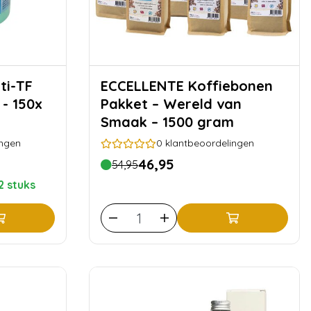
ECCELLENTE Koffiebonen
 - 150x
Pakket – Wereld van
Smaak – 1500 gram
ingen
0
klantbeoordelingen
46,95
54,95
2 stuks