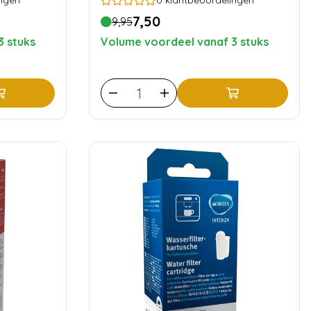
ngen
0
klantbeoordelingen
7,50
9,95
3 stuks
Volume voordeel vanaf 3 stuks