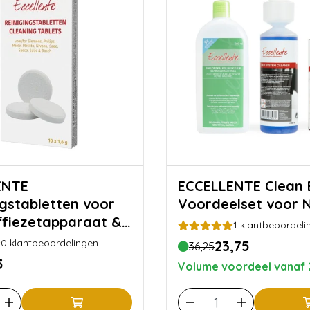
ENTE
ECCELLENTE Clean Box
ngstabletten voor
Voordeelset voor 
offiezetapparaat &
1
klantbeoordeli
kan - 10 stuks
0
klantbeoordelingen
23,75
36,25
5
Volume voordeel vanaf 