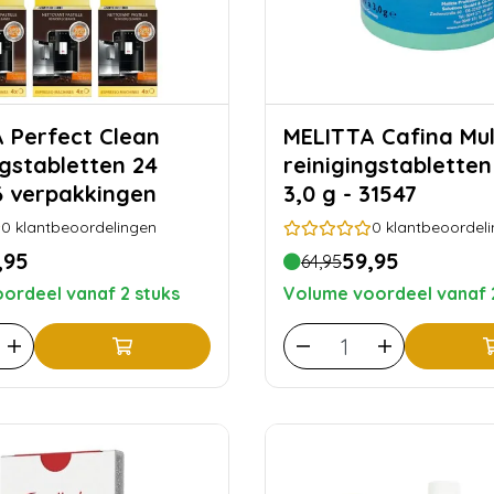
ean
MELITTA Cafina Multi-TF
ngstabletten 24
reinigingstabletten
 6 verpakkingen
3,0 g - 31547
0
klantbeoordelingen
0
klantbeoordel
,95
59,95
64,95
ordeel vanaf 2 stuks
Volume voordeel vanaf 