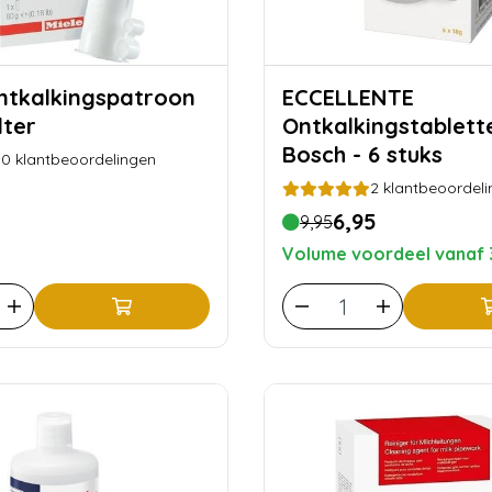
ECCELLENTE
lter
Ontkalkingstablett
Bosch - 6 stuks
0
klantbeoordelingen
2
klantbeoordeli
6,95
9,95
Volume voordeel vanaf 