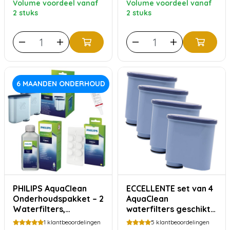
Volume voordeel vanaf
Volume voordeel vanaf
Reinigingstabletten &
2 stuks
2 stuks
Siliconenvet
6 MAANDEN ONDERHOUD
PHILIPS AquaClean
ECCELLENTE set van 4
Onderhoudspakket – 2
AquaClean
Waterfilters,
waterfilters geschikt
Ontkalker,
voor Philips Saeco
1
klantbeoordelingen
5
klantbeoordelingen
Reinigingstabletten &