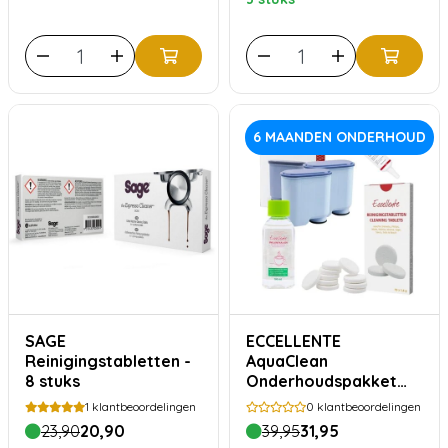
6 MAANDEN ONDERHOUD
SAGE
ECCELLENTE
Reinigingstabletten -
AquaClean
8 stuks
Onderhoudspakket
voor Philips – 2
1
klantbeoordelingen
0
klantbeoordelingen
Waterfilters,
23,90
20,90
39,95
31,95
Ontkalker,