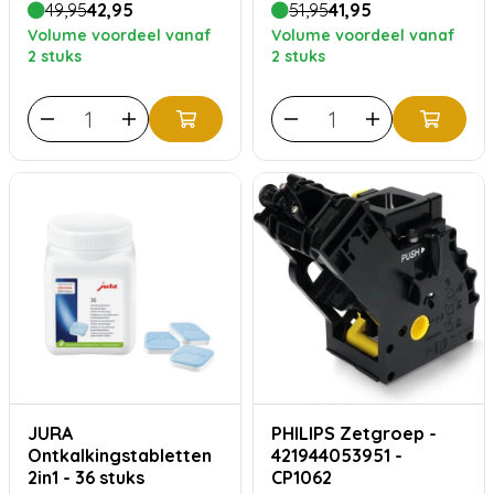
49,95
42,95
51,95
41,95
Siliconenvet
Volume voordeel vanaf
Volume voordeel vanaf
2 stuks
2 stuks
JURA
PHILIPS Zetgroep -
Ontkalkingstabletten
421944053951 -
2in1 - 36 stuks
CP1062