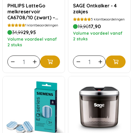
PHILIPS LatteGo
SAGE Ontkalker - 4
melkreservoir
zakjes
CA6708/10 (zwart) –
5
klantbeoordelingen
origineel
1
klantbeoordelingen
19,90
17,90
34,99
29,95
Volume voordeel vanaf
2 stuks
Volume voordeel vanaf
2 stuks