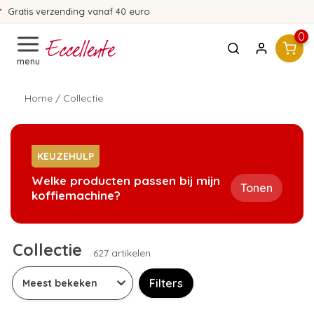
365 dagen bedenktijd!
0
menu
Home
/
Collectie
KEUZEHULP
Welke producten passen bij mijn
Tonen
koffiemachine?
Collectie
627 artikelen
Filters