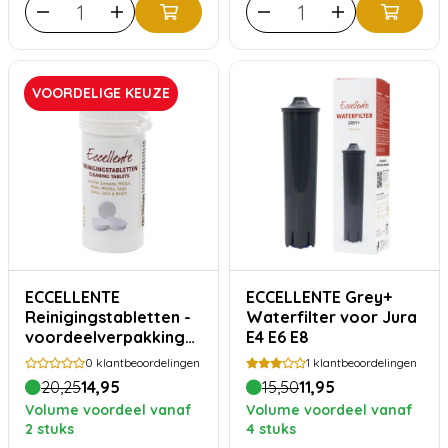
VOORDELIGE KEUZE
ECCELLENTE
ECCELLENTE Grey+
Reinigingstabletten -
Waterfilter voor Jura
voordeelverpakking
E4 E6 E8
30 stuks
0
klantbeoordelingen
1
klantbeoordelingen
20,25
14,95
15,50
11,95
Volume voordeel vanaf
Volume voordeel vanaf
2 stuks
4 stuks