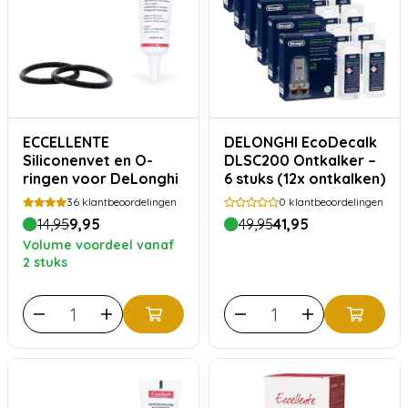
ECCELLENTE
DELONGHI EcoDecalk
Siliconenvet en O-
DLSC200 Ontkalker –
ringen voor DeLonghi
6 stuks (12x ontkalken)
36
klantbeoordelingen
0
klantbeoordelingen
14,95
9,95
49,95
41,95
Volume voordeel vanaf
2 stuks