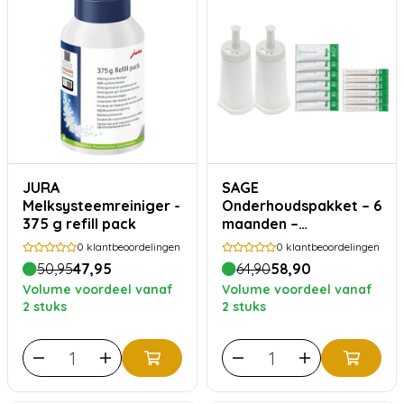
JURA
SAGE
Melksysteemreiniger -
Onderhoudspakket – 6
375 g refill pack
maanden –
waterfilters, ontkalker
0
klantbeoordelingen
0
klantbeoordelingen
en reiniger
50,95
47,95
64,90
58,90
Volume voordeel vanaf
Volume voordeel vanaf
2 stuks
2 stuks