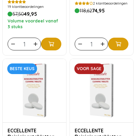
2
klantbeoordelingen
19
klantbeoordelingen
118,62
74,95
57,50
49,95
Volume voordeel vanaf
3 stuks
BESTE KEUS
VOOR SAGE
ECCELLENTE
ECCELLENTE