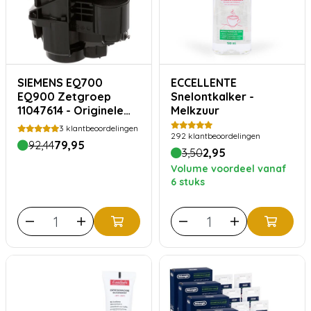
SIEMENS EQ700
ECCELLENTE
EQ900 Zetgroep
Snelontkalker -
11047614 - Originele
Melkzuur
Brouwunit
3
klantbeoordelingen
292
klantbeoordelingen
92,44
79,95
3,50
2,95
Volume voordeel vanaf
6 stuks