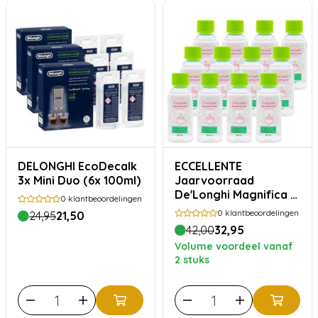
DELONGHI EcoDecalk
ECCELLENTE
3x Mini Duo (6x 100ml)
Jaarvoorraad
De'Longhi Magnifica S
0
klantbeoordelingen
ontkalker - 12 stuks
0
klantbeoordelingen
24,95
21,50
42,00
32,95
Volume voordeel vanaf
2 stuks