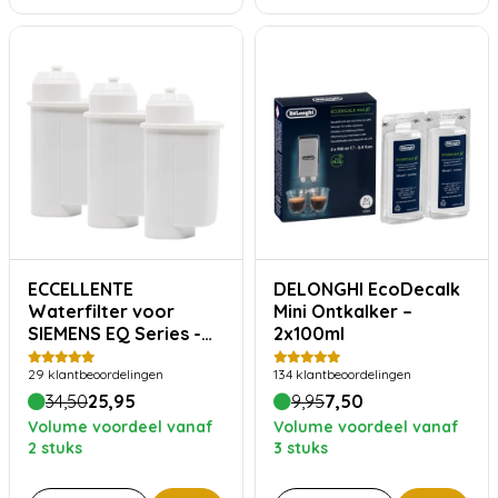
ECCELLENTE
DELONGHI EcoDecalk
Waterfilter voor
Mini Ontkalker –
SIEMENS EQ Series -
2x100ml
Voordeelverpakking
29
klantbeoordelingen
134
klantbeoordelingen
34,50
25,95
9,95
7,50
Volume voordeel vanaf
Volume voordeel vanaf
2 stuks
3 stuks