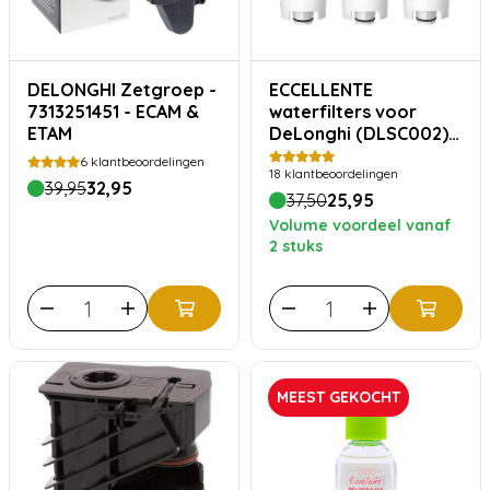
DELONGHI Zetgroep -
ECCELLENTE
7313251451 - ECAM &
waterfilters voor
ETAM
DeLonghi (DLSC002) –
3 stuks
6
klantbeoordelingen
18
klantbeoordelingen
39,95
32,95
37,50
25,95
Volume voordeel vanaf
2 stuks
MEEST GEKOCHT