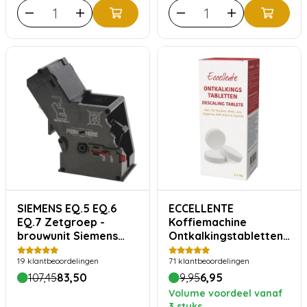
SIEMENS EQ.5 EQ.6
ECCELLENTE
EQ.7 Zetgroep -
Koffiemachine
brouwunit Siemens
Ontkalkingstabletten
type 11014117
- 6 stuks
19
klantbeoordelingen
71
klantbeoordelingen
107,45
83,50
9,95
6,95
Volume voordeel vanaf
3 stuks