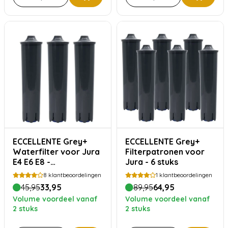
ECCELLENTE Grey+
ECCELLENTE Grey+
Waterfilter voor Jura
Filterpatronen voor
E4 E6 E8 -
Jura - 6 stuks
Voordeelverpakking
8
klantbeoordelingen
1
klantbeoordelingen
45,95
33,95
89,95
64,95
Volume voordeel vanaf
Volume voordeel vanaf
2 stuks
2 stuks