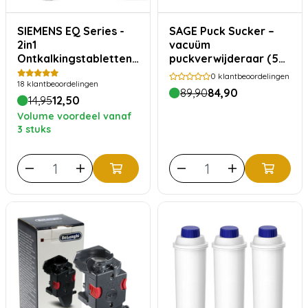
SIEMENS EQ Series -
SAGE Puck Sucker –
2in1
vacuüm
Ontkalkingstabletten
puckverwijderaar (58
TZ80002A
mm)
0
klantbeoordelingen
18
klantbeoordelingen
89,90
84,90
14,95
12,50
Volume voordeel vanaf
3 stuks