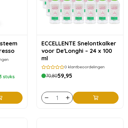
ECCELLENTE Snelontkalker
resso
voor De'Longhi – 24 x 100
ml
ingen
0
klantbeoordelingen
59,95
70,80
3 stuks