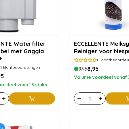
terfilter
ECCELLENTE Melksysteem
bel met Gaggia
Reiniger voor Nesp
+
0
klantbeoordel
1
klantbeoordelingen
8,95
9,95
95
Volume voordeel vanaf 
ordeel vanaf 3 stuks
US