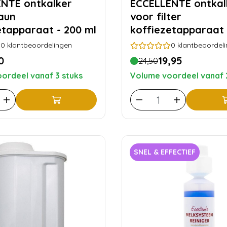
ntkalker
ECCELLENTE ontkalker
aun
voor filter
etapparaat - 200 ml
koffiezetapparaat 
stuks
0
klantbeoordelingen
0
klantbeoordel
0
19,95
24,50
ordeel vanaf 3 stuks
Volume voordeel vanaf 
SNEL & EFFECTIEF