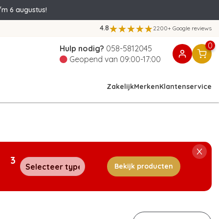
/m 6 augustus!
4.8
2200+ Google reviews
0
Hulp nodig?
058-5812045
Geopend van 09:00-17:00
Zakelijk
Merken
Klantenservice
3
Bekijk producten