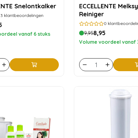
ECCELLENTE Snelontkalker
ECCELLENTE Melksysteem
Reiniger
3
klantbeoordelingen
0
klantbeoordel
5
8,95
9,95
ordeel vanaf 6 stuks
Volume voordeel vanaf 