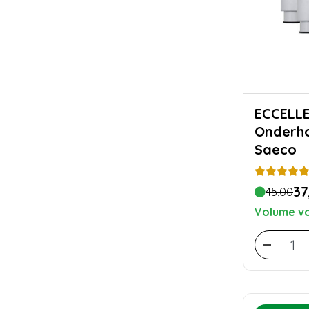
ECCELL
Onderho
Saeco
37
45,00
Volume vo