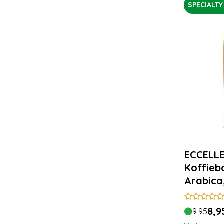
SPECIALTY
ECCELLENTE 
Koffieb
Arabica
Verfijn
8,9
9,95