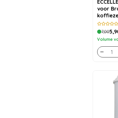
ECCELLENTE o
voor Br
koffiez
5,9
7,00
Volume vo