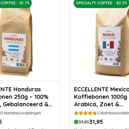
 COFFEE - 81.75
SPECIALTY COFFEE - 82.25
Honduras
ECCELLENTE Mexico
onen 250g – 100%
Koffiebonen 1000g 
, Gebalanceerd &
Arabica, Zoet &
d
Toegankelijk
0
klantbeoordelingen
2
klantbeoordeli
5
31,95
34,95