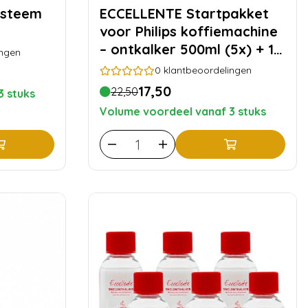
ECCELLENTE Startpakket
voor Philips koffiemachine
– ontkalker 500ml (5x) + 10
ingen
reinigingstabletten
0
klantbeoordelingen
17,50
22,50
3 stuks
Volume voordeel vanaf 3 stuks