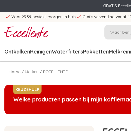
GRATIS Eccell
Voor 23:59 besteld, morgen in huis
Gratis verzending vanaf 4
Ontkalken
Reinigen
Waterfilters
Pakketten
Melkrein
Home
/
Merken
/
ECCELLENTE
KEUZEHULP
Welke producten passen bij mijn koffiema