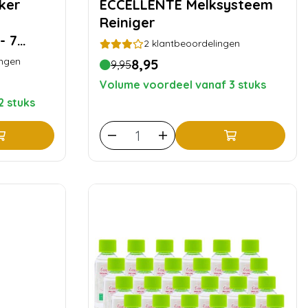
ECCELLENTE Melksysteem
Reiniger
- 7
2
klantbeoordelingen
ingen
8,95
9,95
Volume voordeel vanaf 3 stuks
2 stuks