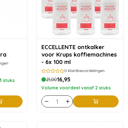
ECCELLENTE ontkalker
ura
voor Krups koffiemachines
- 6x 100 ml
ngen
0
klantbeoordelingen
16,95
21,00
3 stuks
Volume voordeel vanaf 2 stuks