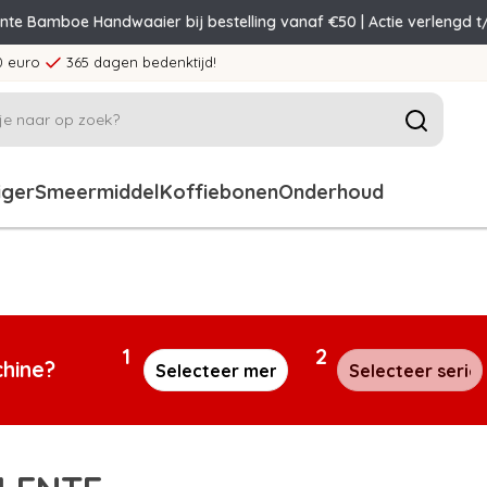
ente Bamboe Handwaaier bij bestelling vanaf €50 | Actie verlengd t
0 euro
365 dagen bedenktijd!
iger
Smeermiddel
Koffiebonen
Onderhoud
1
2
chine?