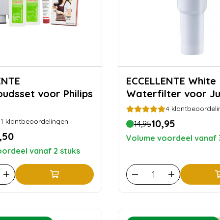
ENTE
ECCELLENTE White
udsset voor Philips
Waterfilter voor J
4
klantbeoordeli
1
klantbeoordelingen
10,95
14,95
,50
Volume voordeel vanaf 
ordeel vanaf 2 stuks