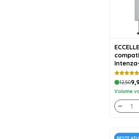
ECCELLENTE Wa
compati
Intenza
9,
12,50
Volume vo
BESTE KE