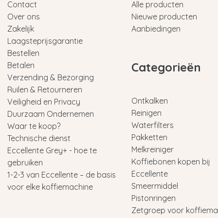
Contact
Alle producten
Over ons
Nieuwe producten
Zakelijk
Aanbiedingen
Laagsteprijsgarantie
Bestellen
Categorieën
Betalen
Verzending & Bezorging
Ruilen & Retourneren
Ontkalken
Veiligheid en Privacy
Reinigen
Duurzaam Ondernemen
Waterfilters
Waar te koop?
Pakketten
Technische dienst
Melkreiniger
Eccellente Grey+ - hoe te
Koffiebonen kopen bij
gebruiken
Eccellente
1-2-3 van Eccellente – de basis
Smeermiddel
voor elke koffiemachine
Pistonringen
Zetgroep voor koffiema