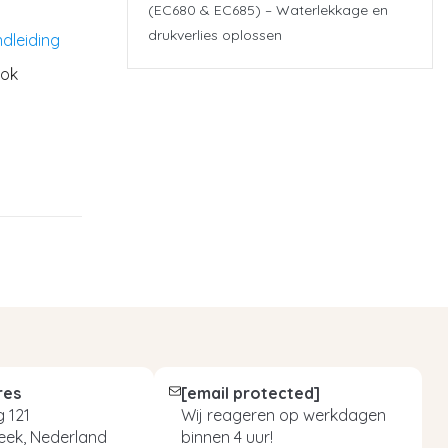
(EC680 & EC685) – Waterlekkage en
drukverlies oplossen
dleiding
ook
res
[email protected]
 121
Wij reageren op werkdagen
eek, Nederland
binnen 4 uur!