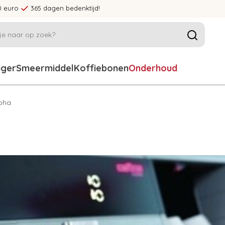
0 euro
365 dagen bedenktijd!
iger
Smeermiddel
Koffiebonen
Onderhoud
pha