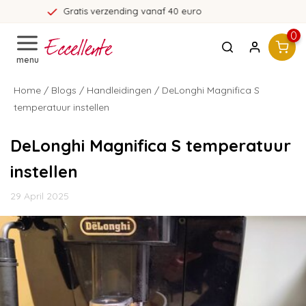
erzending vanaf 40 euro
365 
0
menu
Home
/
Blogs
/
Handleidingen
/ DeLonghi Magnifica S
temperatuur instellen
DeLonghi Magnifica S temperatuur
instellen
29 April 2025