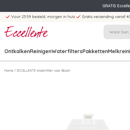
GRATIS Eccell
Voor 23:59 besteld, morgen in huis
Gratis verzending vanaf 4
Ontkalken
Reinigen
Waterfilters
Pakketten
Melkrein
Home
/
ECCELLENTE Waterfilter voor Bosch