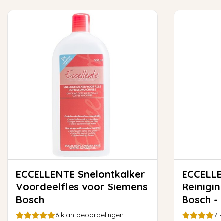
ECCELLENTE Snelontkalker
ECCELL
Voordeelfles voor Siemens
Reinigi
Bosch
Bosch - 
TCZ600
6
klantbeoordelingen
7
k