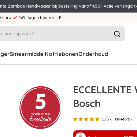
ente Bamboe Handwaaier bij bestelling vanaf €50 | Actie verlengd t
0 euro
365 dagen bedenktijd!
iger
Smeermiddel
Koffiebonen
Onderhoud
ECCELLENTE W
Bosch
5/5 (1 reviews)