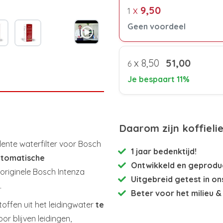
x
9,50
1
Geen voordeel
x
8,50
51,00
6
Je bespaart 11%
Daarom zijn koffieli
lente waterfilter voor Bosch
1 jaar bedenktijd!
utomatische
Ontwikkeld en
geproduc
originele Bosch Intenza
Uitgebreid getest
in on
.
Beter voor het milieu
& 
offen uit het leidingwater
te
r blijven leidingen,