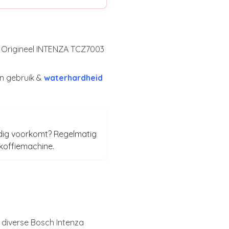
 Origineel INTENZA TCZ7003
an gebruik &
waterhardheid
ledig voorkomt? Regelmatig
 koffiemachine.
r diverse Bosch Intenza