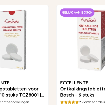
GELIJK AAN BOSCH
ENTE
ECCELLENTE
ngstabletten voor
Ontkalkingstablett
10 stuks TCZ8001 |
Bosch - 6 stuks
1
lantbeoordelingen
2
klantbeoordeli