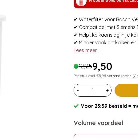
Probeer eens een ECCEL
✔ Waterfilter voor Bosch Ve
✔ Compatibel met Siemens B
✔ Helpt kalkaanslag in je k
✔ Minder vaak ontkalken en
Lees meer
9,50
12,25
Per stuk excl. €5,95
verzendkosten
(Gr
-
+
Voor 23:59 besteld = mo
Volume voordeel