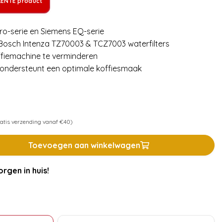
LENTE product
ro-serie en Siemens EQ-serie
osch Intenza TZ70003 & TCZ7003 waterfilters
offiemachine te verminderen
 ondersteunt een optimale koffiesmaak
atis verzending vanaf €40)
Toevoegen aan winkelwagen
rgen in huis!