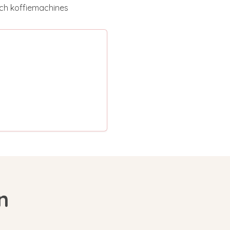
osch koffiemachines
s
n