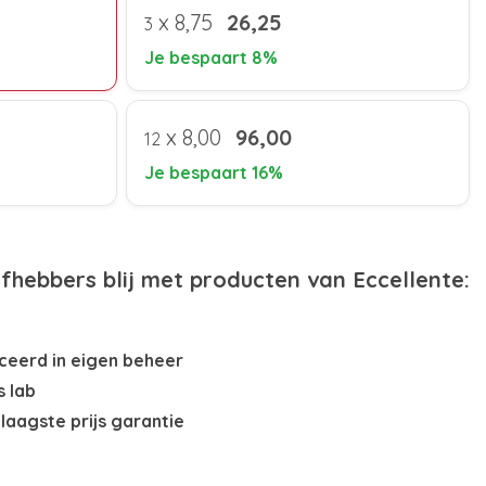
x
8,75
26,25
3
Je bespaart 8%
x
8,00
96,00
12
Je bespaart 16%
efhebbers blij met producten van Eccellente:
eerd in eigen beheer
s lab
laagste prijs garantie